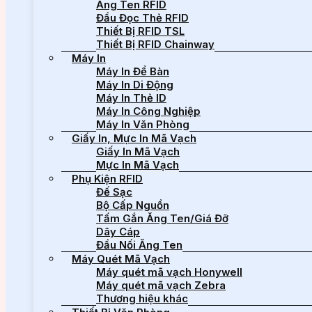
Ăng Ten RFID
Đầu Đọc Thẻ RFID
Thiết Bị RFID TSL
Thiết Bị RFID Chainway
Máy In
Máy In Để Bàn
Máy In Di Động
Máy In Thẻ ID
Máy In Công Nghiệp
Máy In Văn Phòng
Giấy In, Mực In Mã Vạch
Giấy In Mã Vạch
Mực In Mã Vạch
Phụ Kiện RFID
Đế Sạc
Bộ Cấp Nguồn
Tấm Gắn Ăng Ten/Giá Đỡ
Dây Cáp
Đầu Nối Ăng Ten
Máy Quét Mã Vạch
Máy quét mã vạch Honywell
Máy quét mã vạch Zebra
Thương hiệu khác