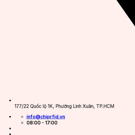
177/22 Quốc lộ 1K, Phường Linh Xuân, TP.HCM
info@chiprfid.vn
08:00 - 17:00