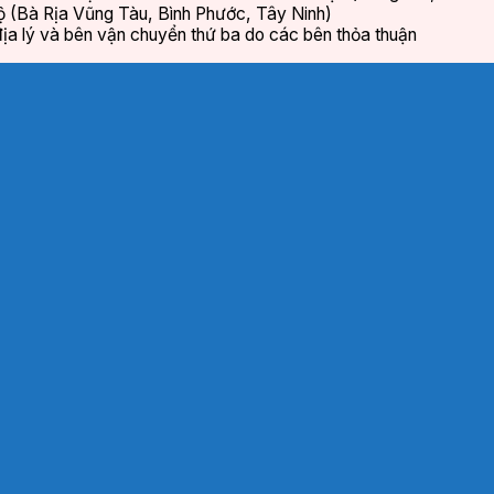
ộ (Bà Rịa Vũng Tàu, Bình Phước, Tây Ninh)
ịa lý và bên vận chuyển thứ ba do các bên thỏa thuận