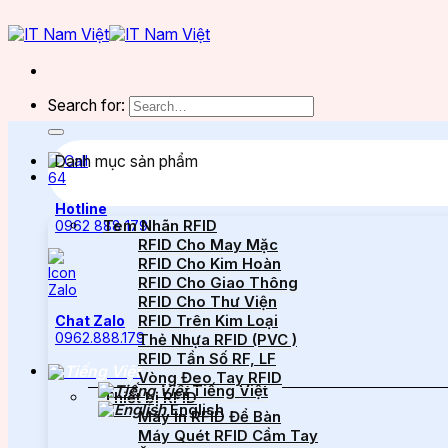
Search for:
Danh mục sản phẩm
Hotline
Tem Nhãn RFID
0962 888 179
RFID Cho May Mặc
RFID Cho Kim Hoàn
RFID Cho Giao Thông
RFID Cho Thư Viện
RFID Trên Kim Loại
Chat Zalo
0962.888.179
Thẻ Nhựa RFID (PVC )
RFID Tần Số RF, LF
Vòng Đeo Tay RFID
Tiếng Việt
Thiết bị RFID
English
Máy In RFID Để Bàn
Máy Quét RFID Cầm Tay