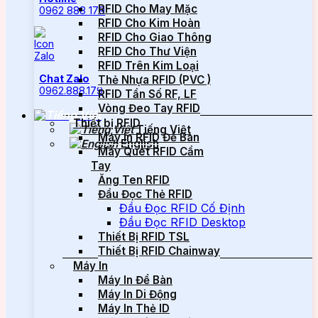
RFID Cho May Mặc
0962 888 179
RFID Cho Kim Hoàn
RFID Cho Giao Thông
RFID Cho Thư Viện
RFID Trên Kim Loại
Chat Zalo
Thẻ Nhựa RFID (PVC )
0962.888.179
RFID Tần Số RF, LF
Vòng Đeo Tay RFID
Thiết bị RFID
Tiếng Việt
Máy In RFID Để Bàn
English
Máy Quét RFID Cầm
Tay
Ăng Ten RFID
Đầu Đọc Thẻ RFID
Đầu Đọc RFID Cố Định
Đầu Đọc RFID Desktop
Thiết Bị RFID TSL
Thiết Bị RFID Chainway
Máy In
Máy In Để Bàn
Máy In Di Động
Máy In Thẻ ID