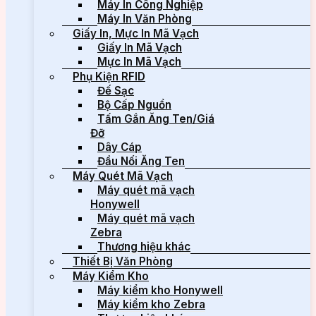
Máy In Công Nghiệp
Máy In Văn Phòng
Giấy In, Mực In Mã Vạch
Giấy In Mã Vạch
Mực In Mã Vạch
Phụ Kiện RFID
Đế Sạc
Bộ Cấp Nguồn
Tấm Gắn Ăng Ten/Giá
Đỡ
Dây Cáp
Đầu Nối Ăng Ten
Máy Quét Mã Vạch
Máy quét mã vạch
Honywell
Máy quét mã vạch
Zebra
Thương hiệu khác
Thiết Bị Văn Phòng
Máy Kiểm Kho
Máy kiểm kho Honywell
Máy kiểm kho Zebra