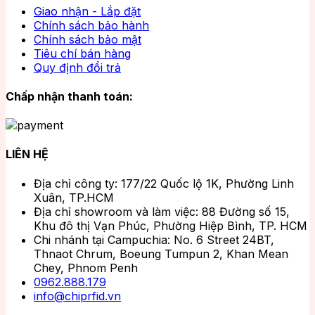
Giao nhận - Lắp đặt
Chính sách bảo hành
Chính sách bảo mật
Tiêu chí bán hàng
Quy định đổi trả
Chấp nhận thanh toán:
LIÊN HỆ
Địa chỉ công ty: 177/22 Quốc lộ 1K, Phường Linh
Xuân, TP.HCM
Địa chỉ showroom và làm việc: 88 Đường số 15,
Khu đô thị Vạn Phúc, Phường Hiệp Bình, TP. HCM
Chi nhánh tại Campuchia: No. 6 Street 24BT,
Thnaot Chrum, Boeung Tumpun 2, Khan Mean
Chey, Phnom Penh
0962.888.179
info@chiprfid.vn