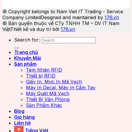
© Copyright belongs to Nam Viet IT Trading - Service
Company Limited
Designed and maintained by
176.vn
© Bản quyền thuộc về CTy TNHH TM – DV IT Nam
Việt
Thiết kế và duy trì bởi
176.vn
Search for:
Trang chủ
Khuyến Mãi
Sản phẩm
Tem Nhãn RFID
Thiết bị RFID
Giấy In, Mực In Mã Vạch
Máy In Decal, Máy In Cầm Tay
Máy Quét Mã Vạch
Thiết Bị Văn Phòng
Sản Phẩm Khác
Blog
Giỏ hàng
Liên hệ
Tiếng Việt