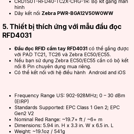
CRD1S0T-RFD40-TC2X-CHG-1R: Bộ kit gắng màn
hình
Dây kết nối
Zebra PWR-BGA12V50W0WW
5. Thiết bị thích ứng với mẫu đầu đọc
RFD4031
Đầu đọc RFID cầm tay RFD4031
có thể gắng được
với PAD TC21, TC26 và Zebra EC50/EC55.
Nếu bạn sử dụng Zebra EC50/EC55 cần có bộ kết
nối 8 Pin chuyên dụng mua riêng.
Có thể kết nối với hệ điều hành Android and iOS
Frequency Range US: 902-928MHz; 0 – 30 dBm
(EIRP)
Standards Supported: EPC Class 1 Gen 2; EPC
Gen2 V2
Nominal Red Range: ~19.7+ ft / ~6+ m
Dimensions: 5.94 in. H x 3.3 in. W x 6.5 in. L
Weight: ~19.1oz / 541g