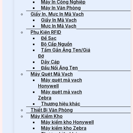
Máy In Công Nghiệp
Máy In Văn Phòng
Giấy In, Mực In Mã Vạch
Giấy In Mã Vạch
Mực In Mã Vạch
Phụ Kiện RFID
Đế Sạc
Bộ Cấp Nguồn
Tấm Gắn Ăng Ten/Giá
Đỡ
Dây Cáp
Đầu Nối Ăng Ten
Máy Quét Mã Vạch
Máy quét mã vạch
Honywell
Máy quét mã vạch
Zebra
Thương hiệu khác
Thiết Bị Văn Phòng
Máy Kiểm Kho
Máy kiểm kho Honywell
Máy kiểm kho Zebra