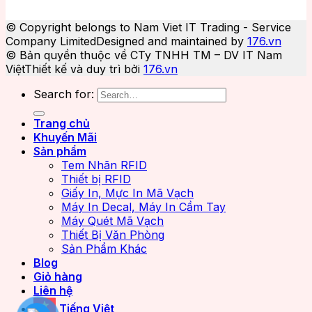
© Copyright belongs to Nam Viet IT Trading - Service
Company Limited
Designed and maintained by
176.vn
© Bản quyền thuộc về CTy TNHH TM – DV IT Nam
Việt
Thiết kế và duy trì bởi
176.vn
Search for:
Trang chủ
Khuyến Mãi
Sản phẩm
Tem Nhãn RFID
Thiết bị RFID
Giấy In, Mực In Mã Vạch
Máy In Decal, Máy In Cầm Tay
Máy Quét Mã Vạch
Thiết Bị Văn Phòng
Sản Phẩm Khác
Blog
Giỏ hàng
Liên hệ
Tiếng Việt