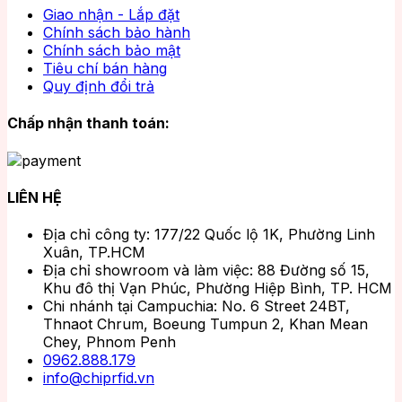
Giao nhận - Lắp đặt
Chính sách bảo hành
Chính sách bảo mật
Tiêu chí bán hàng
Quy định đổi trả
Chấp nhận thanh toán:
LIÊN HỆ
Địa chỉ công ty: 177/22 Quốc lộ 1K, Phường Linh
Xuân, TP.HCM
Địa chỉ showroom và làm việc: 88 Đường số 15,
Khu đô thị Vạn Phúc, Phường Hiệp Bình, TP. HCM
Chi nhánh tại Campuchia: No. 6 Street 24BT,
Thnaot Chrum, Boeung Tumpun 2, Khan Mean
Chey, Phnom Penh
0962.888.179
info@chiprfid.vn