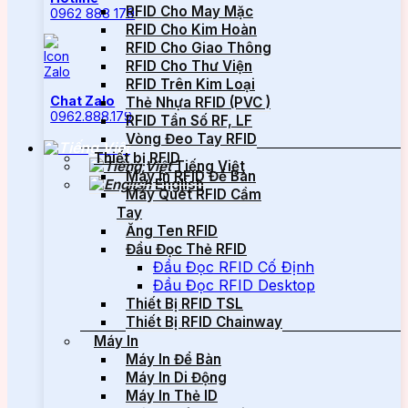
RFID Cho May Mặc
0962 888 179
RFID Cho Kim Hoàn
RFID Cho Giao Thông
RFID Cho Thư Viện
RFID Trên Kim Loại
Chat Zalo
Thẻ Nhựa RFID (PVC )
0962.888.179
RFID Tần Số RF, LF
Vòng Đeo Tay RFID
Thiết bị RFID
Tiếng Việt
Máy In RFID Để Bàn
English
Máy Quét RFID Cầm
Tay
Ăng Ten RFID
Đầu Đọc Thẻ RFID
Đầu Đọc RFID Cố Định
Đầu Đọc RFID Desktop
Thiết Bị RFID TSL
Thiết Bị RFID Chainway
Máy In
Máy In Để Bàn
Máy In Di Động
Máy In Thẻ ID