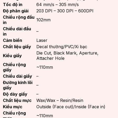
Tốc độ in
64 mm/s – 305 mm/s
Độ phân giải
203 DPI – 300 DPI – 600DPI
Chiều rộng đầu
102mm
in
Chiều dài đầu
–
in
Cảm biến
Laser
Chất liệu giấy
Decal thường/PVC/Xi bạc
Die Cut, Black Mark, Aperture,
Kiểu giấy
Attacher Hole
Chiều rộng
~110mm
giấy
Chiều dài giấy
–
Đường kính lõi
–
giấy
Độ dày giấy
–
Chất liệu mực
Wax/Wax – Resin/Resin
Kiểu mực
Outside (Face out)/Inside (Face in)
Chiều rộng
~110mm