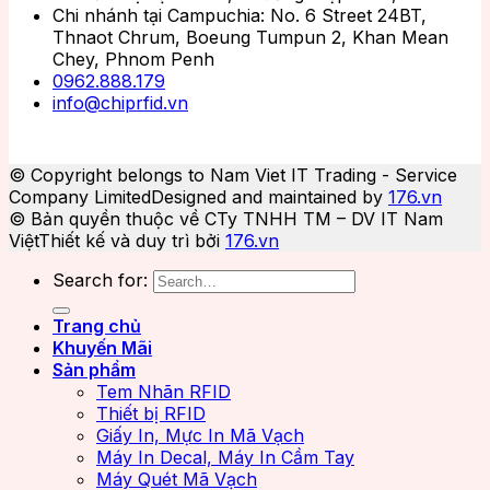
Chi nhánh tại Campuchia: No. 6 Street 24BT,
Thnaot Chrum, Boeung Tumpun 2, Khan Mean
Chey, Phnom Penh
0962.888.179
info@chiprfid.vn
© Copyright belongs to Nam Viet IT Trading - Service
Company Limited
Designed and maintained by
176.vn
© Bản quyền thuộc về CTy TNHH TM – DV IT Nam
Việt
Thiết kế và duy trì bởi
176.vn
Search for:
Trang chủ
Khuyến Mãi
Sản phẩm
Tem Nhãn RFID
Thiết bị RFID
Giấy In, Mực In Mã Vạch
Máy In Decal, Máy In Cầm Tay
Máy Quét Mã Vạch