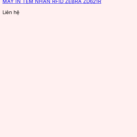
MÁY IN TEM NHÃN RFID ZEBRA ZD621R
Liên hệ