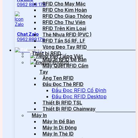
RFID Cho May Mặc
0962 888 179
RFID Cho Kim Hoàn
RFID Cho Giao Thông
RFID Cho Thư Viện
RFID Trên Kim Loại
Chat Zalo
Thẻ Nhựa RFID (PVC )
0962.888.179
RFID Tần Số RF, LF
Vòng Đeo Tay RFID
Thiết bị RFID
Tiếng Việt
Máy In RFID Để Bàn
English
Máy Quét RFID Cầm
Tay
Ăng Ten RFID
Đầu Đọc Thẻ RFID
Đầu Đọc RFID Cố Định
Đầu Đọc RFID Desktop
Thiết Bị RFID TSL
Thiết Bị RFID Chainway
Máy In
Máy In Để Bàn
Máy In Di Động
Máy In Thẻ ID