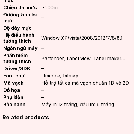
mực
Chiều dài mực
~600m
Đường kính lõi
–
mực
Độ dày mực
–
Hệ điều hành
Window XP/vista/2008/2012/7/8/8.1
tương thích
Ngôn ngữ máy
–
Phần mềm
Bartender, Label view, Label maker…
tương thích
Driver/SDK
–
Font chữ
Unicode, bitmap
Mã vạch
Hỗ trợ tất cả mã vạch chuẩn 1D và 2D
Đồ họa
–
Phụ kiện
–
Bảo hành
Máy in:12 tháng, đầu in: 6 tháng
Related products