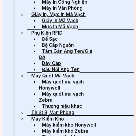
Máy In Công Nghiệp
Máy In Văn Phòng
Giấy In, Mực In Mã Vạch
Giấy In Mã Vạch
Mực In Mã Vạch
Phụ Kiện RFID
Đế Sạc
Bộ Cấp Nguồn
Tấm Gắn Ăng Ten/Giá
Đỡ
Dây Cáp
Đầu Nối Ăng Ten
Máy Quét Mã Vạch
Máy quét mã vạch
Honywell
Máy quét mã vạch
Zebra
Thương hiệu khác
Thiết Bị Văn Phòng
Máy Kiểm Kho
Máy kiểm kho Honywell
Máy kiểm kho Zebra