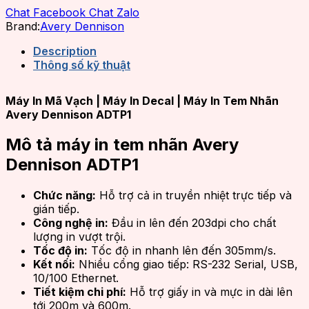
Chat Facebook
Chat Zalo
Brand:
Avery Dennison
Description
Thông số kỹ thuật
Máy In Mã Vạch | Máy In Decal | Máy In Tem Nhãn
Avery Dennison ADTP1
Mô tả máy in tem nhãn Avery
Dennison ADTP1
Chức năng:
Hỗ trợ cả in truyền nhiệt trực tiếp và
gián tiếp.
Công nghệ in:
Đầu in lên đến 203dpi cho chất
lượng in vượt trội.
Tốc độ in:
Tốc độ in nhanh lên đến 305mm/s.
Kết nối:
Nhiều cổng giao tiếp: RS-232 Serial, USB,
10/100 Ethernet.
Tiết kiệm chi phí:
Hỗ trợ giấy in và mực in dài lên
tới 200m và 600m.