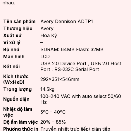
nhau.
Tên sản phẩm
Avery Dennison ADTP1
Thương hiệu
Avery
Xuất xứ
Hoa Kỳ
Vi xử lý
–
Bộ nhớ
SDRAM: 64MB Flash: 32MB
Màn hình
LCD
USB 2.0 Device Port , USB 2.0 Host
Kết nối
Port , RS-232C Serial Port
Kích thước
292x351x546mm
(WxHxD)
Trọng lượng
14.5kg
100–240 VAC with auto select 50/60
Nguồn điện
Hz
Nhiệt độ làm
5ºC – 40ºC
việc
Độ ẩm làm việc
20% – 85%
Phương thức in
Truyền nhiệt trực tiếp/ gián tiếp