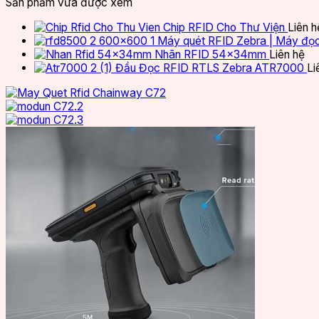
Sản phẩm vừa được xem
Chip RFID Cho Thư Viện
Liên h
Máy quét RFID Zebra | Máy đọ
Nhãn RFID 54x34mm
Liên hệ
Đầu Đọc RFID RTLS Zebra ATR7000
Li