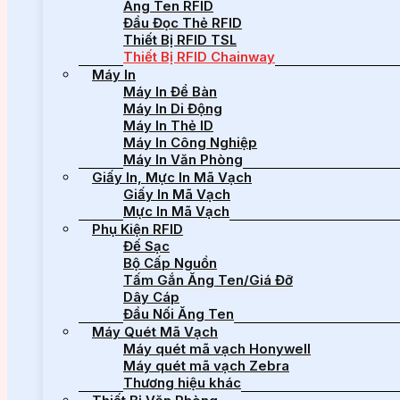
Ăng Ten RFID
Đầu Đọc Thẻ RFID
Thiết Bị RFID TSL
Thiết Bị RFID Chainway
Máy In
Máy In Để Bàn
Máy In Di Động
Máy In Thẻ ID
Máy In Công Nghiệp
Máy In Văn Phòng
Giấy In, Mực In Mã Vạch
Giấy In Mã Vạch
Mực In Mã Vạch
Phụ Kiện RFID
Đế Sạc
Bộ Cấp Nguồn
Tấm Gắn Ăng Ten/Giá Đỡ
Dây Cáp
Đầu Nối Ăng Ten
Máy Quét Mã Vạch
Máy quét mã vạch Honywell
Máy quét mã vạch Zebra
Thương hiệu khác