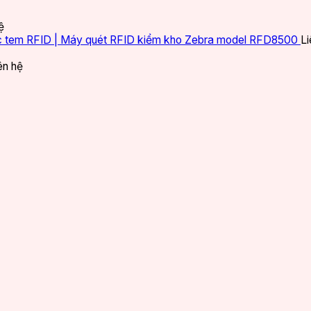
ệ
c tem RFID | Máy quét RFID kiểm kho Zebra model RFD8500
Li
ên hệ