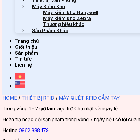
Thiết Bị Văn Phòng
Máy Kiểm Kho
Máy kiểm kho Honywell
Máy kiểm kho Zebra
Thương hiệu khác
Sản Phẩm Khác
Trang chủ
Giới thiệu
Sản phẩm
Tin tức
Liên hệ
HOME
/
THIẾT BỊ RFID
/
MÁY QUÉT RFID CẦM TAY
Trong vòng 1 - 2 giờ làm việc trừ Chủ nhật và ngày lễ
Hoàn trả hoặc đổi sản phẩm trong vòng 7 ngày nếu có lỗi của 
Hotline:
0962 888 179