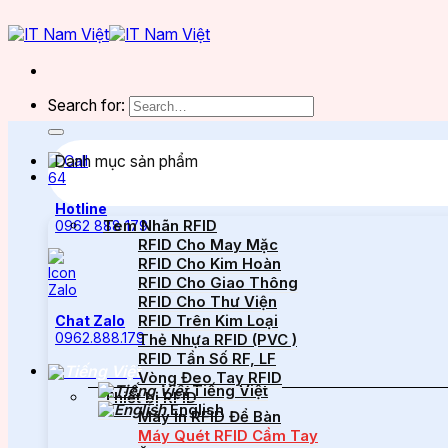
Search for:
Danh mục sản phẩm
Hotline
Tem Nhãn RFID
0962 888 179
RFID Cho May Mặc
RFID Cho Kim Hoàn
RFID Cho Giao Thông
RFID Cho Thư Viện
RFID Trên Kim Loại
Chat Zalo
0962.888.179
Thẻ Nhựa RFID (PVC )
RFID Tần Số RF, LF
Vòng Đeo Tay RFID
Tiếng Việt
Thiết bị RFID
English
Máy In RFID Để Bàn
Máy Quét RFID Cầm Tay