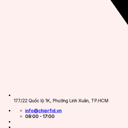
177/22 Quốc lộ 1K, Phường Linh Xuân, TP.HCM
info@chiprfid.vn
08:00 - 17:00