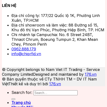
LIÊN HỆ
Địa chỉ công ty: 177/22 Quốc lộ 1K, Phường Linh
Xuân, TP.HCM
Địa chỉ showroom và làm việc: 88 Đường số 15,
Khu đô thị Vạn Phúc, Phường Hiệp Bình, TP. HCM
Chi nhánh tại Campuchia: No. 6 Street 24BT,
Thnaot Chrum, Boeung Tumpun 2, Khan Mean
Chey, Phnom Penh
0962.888.179
info@chiprfid.vn
© Copyright belongs to Nam Viet IT Trading - Service
Company Limited
Designed and maintained by
176.vn
© Bản quyền thuộc về CTy TNHH TM – DV IT Nam
Việt
Thiết kế và duy trì bởi
176.vn
Search for:
Trang chủ