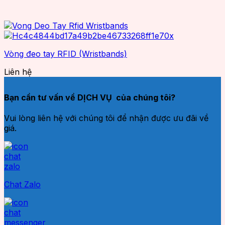
Vòng đeo tay RFID (Wristbands)
Liên hệ
Bạn cần tư vấn về DỊCH VỤ của chúng tôi?
Vui lòng liên hệ với chúng tôi để nhận được ưu đãi về
giá.
Chat Zalo