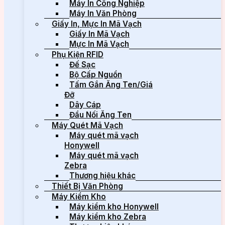
Máy In Công Nghiệp
Máy In Văn Phòng
Giấy In, Mực In Mã Vạch
Giấy In Mã Vạch
Mực In Mã Vạch
Phụ Kiện RFID
Đế Sạc
Bộ Cấp Nguồn
Tấm Gắn Ăng Ten/Giá
Đỡ
Dây Cáp
Đầu Nối Ăng Ten
Máy Quét Mã Vạch
Máy quét mã vạch
Honywell
Máy quét mã vạch
Zebra
Thương hiệu khác
Thiết Bị Văn Phòng
Máy Kiểm Kho
Máy kiểm kho Honywell
Máy kiểm kho Zebra