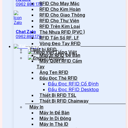
RFID Cho May Mặc
0962 888 179
RFID Cho Kim Hoàn
RFID Cho Giao Thông
RFID Cho Thư Viện
RFID Trên Kim Loại
Chat Zalo
Thẻ Nhựa RFID (PVC )
0962.888.179
RFID Tần Số RF, LF
Vòng Đeo Tay RFID
Thiết bị RFID
Tiếng Việt
Máy In RFID Để Bàn
English
Máy Quét RFID Cầm
Tay
Ăng Ten RFID
Đầu Đọc Thẻ RFID
Đầu Đọc RFID Cố Định
Đầu Đọc RFID Desktop
Thiết Bị RFID TSL
Thiết Bị RFID Chainway
Máy In
Máy In Để Bàn
Máy In Di Động
Máy In Thẻ ID