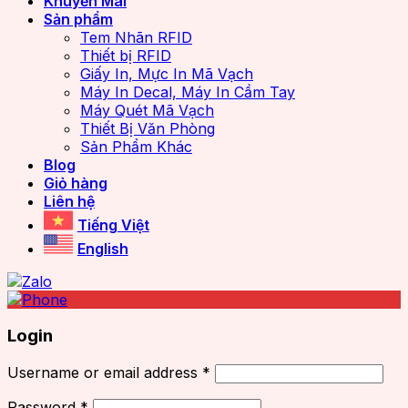
Khuyến Mãi
Sản phẩm
Tem Nhãn RFID
Thiết bị RFID
Giấy In, Mực In Mã Vạch
Máy In Decal, Máy In Cầm Tay
Máy Quét Mã Vạch
Thiết Bị Văn Phòng
Sản Phẩm Khác
Blog
Giỏ hàng
Liên hệ
Tiếng Việt
English
Login
Username or email address
*
Password
*