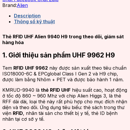
Brand:
Alien
Description
Thông số kỹ thuật
Thẻ RFID UHF Alien 9940 H9 trong theo dõi, giám sát
hàng hóa
1. Giới thiệu
sản phẩm
UHF 9962 H9
Tem
RFID
UHF 9962
này được sản xuất theo tiêu chuẩn
ISO18000-6C & EPCglobal Class I Gen 2 và H9 chip,
được làm bằng Nhôm + PET và được bảo hành 1 năm.
KMRUD-9940 là
thẻ RFID UHF
hiệu suất cao, hoạt động
ở tốc độ 860 ~ 960 Mhz với chip Alien Higgs 3, là thẻ
RFF dải dài, loại thẻ này rất phù hợp cho mục đích nhận
diện và theo dõi. Ứng dụng tiêu biểu: thẻ sách trong thư
viện
RFID
, nhãn tài sản cho thiết bị y tế, thẻ ID bệnh
nhân tại cơ sở y tế.