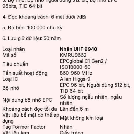
96bits, TID 64 bit
4. Đọc khoảng cách: 6 mét dưới 7dBi
5. Độ bền: 100.000 chu kỳ
6. Lưu giữ dữ liệu: 50 năm
Loại nhãn
Nhãn UHF 9940
Mã số
KMRU9662
EPCglobal C1 Gen2 /
Tiêu chuẩn
ISO18000-6C
Tần suất hoạt động
860-960 MHz
Loại IC
Alien Higgs-9
EPC 96 bit, Người dùng 512 bit,
Bộ nhớ
TID 64 bit
Số lượng ngẫu nhiên, ngẫu
Nội dung bộ nhớ EPC
nhiên
Khoảng cách đọc tối đa
Lên đến 6 m
Vật liệu bề mặt có thể áp
Mặt không kim loại
dụng
Tag Formor Factor
Nhãn
Vật liệu tem
Giấy tráng