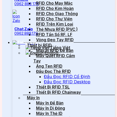
RFID Cho May Mặc
0962 888 179
RFID Cho Kim Hoàn
RFID Cho Giao Thông
RFID Cho Thư Viện
RFID Trên Kim Loại
Chat Zalo
Thẻ Nhựa RFID (PVC )
0962.888.179
RFID Tần Số RF, LF
Vòng Đeo Tay RFID
Thiết bị RFID
Tiếng Việt
Máy In RFID Để Bàn
English
Máy Quét RFID Cầm
Tay
Ăng Ten RFID
Đầu Đọc Thẻ RFID
Đầu Đọc RFID Cố Định
Đầu Đọc RFID Desktop
Thiết Bị RFID TSL
Thiết Bị RFID Chainway
Máy In
Máy In Để Bàn
Máy In Di Động
Máy In Thẻ ID