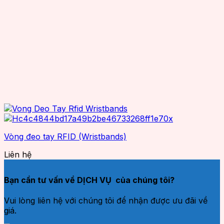
Vòng đeo tay RFID (Wristbands)
Liên hệ
Bạn cần tư vấn về DỊCH VỤ của chúng tôi?
Vui lòng liên hệ với chúng tôi để nhận được ưu đãi về
giá.