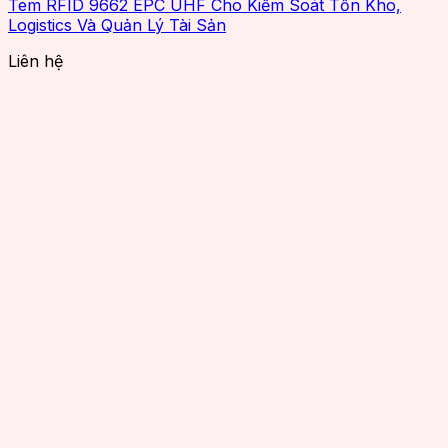
Tem RFID 9662 EPC UHF Cho Kiểm Soát Tồn Kho,
Logistics Và Quản Lý Tài Sản
Liên hệ