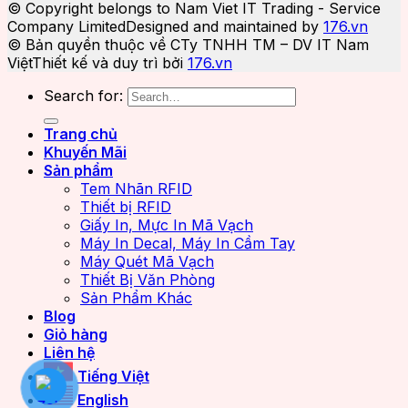
© Copyright belongs to Nam Viet IT Trading - Service
Company Limited
Designed and maintained by
176.vn
© Bản quyền thuộc về CTy TNHH TM – DV IT Nam
Việt
Thiết kế và duy trì bởi
176.vn
Search for:
Trang chủ
Khuyến Mãi
Sản phẩm
Tem Nhãn RFID
Thiết bị RFID
Giấy In, Mực In Mã Vạch
Máy In Decal, Máy In Cầm Tay
Máy Quét Mã Vạch
Thiết Bị Văn Phòng
Sản Phẩm Khác
Blog
Giỏ hàng
Liên hệ
Tiếng Việt
English