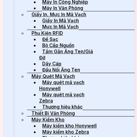
Máy In Công Nghiệp
Máy In Văn Phòng
Giấy In, Mực In Mã Vạch
Giấy In Mã Vạch
Mực In Mã Vạch
Phụ Kiện RFID
Đế Sạc
Bộ Cấp Nguồn
Tấm Gắn Ăng Ten/Giá
Đỡ
Dây Cáp
Đầu Nối Ăng Ten
Máy Quét Mã Vạch
Máy quét mã vạch
Honywell
Máy quét mã vạch
Zebra
Thương hiệu khác
Thiết Bị Văn Phòng
Máy Kiểm Kho
Máy kiểm kho Honywell
Máy kiểm kho Zebra