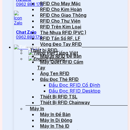
RFID Cho May Mặc
0962 888 179
RFID Cho Kim Hoàn
RFID Cho Giao Thông
RFID Cho Thư Viện
RFID Trên Kim Loại
Chat Zalo
Thẻ Nhựa RFID (PVC )
0962.888.179
RFID Tần Số RF, LF
Vòng Đeo Tay RFID
Thiết bị RFID
Tiếng Việt
Máy In RFID Để Bàn
English
Máy Quét RFID Cầm
Tay
Ăng Ten RFID
Đầu Đọc Thẻ RFID
Đầu Đọc RFID Cố Định
Đầu Đọc RFID Desktop
Thiết Bị RFID TSL
Thiết Bị RFID Chainway
Máy In
Máy In Để Bàn
Máy In Di Động
Máy In Thẻ ID