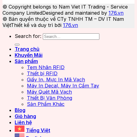
© Copyright belongs to Nam Viet IT Trading - Service
Company Limited
Designed and maintained by
176.vn
© Bản quyền thuộc về CTy TNHH TM – DV IT Nam
Việt
Thiết kế và duy trì bởi
176.vn
Search for:
Trang chủ
Khuyến Mãi
Sản phẩm
Tem Nhãn RFID
Thiết bị RFID
Giấy In, Mực In Mã Vạch
Máy In Decal, Máy In Cầm Tay
Máy Quét Mã Vạch
Thiết Bị Văn Phòng
Sản Phẩm Khác
Blog
Giỏ hàng
Liên hệ
Tiếng Việt