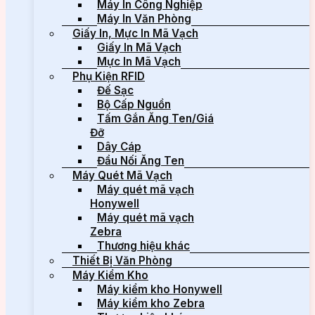
Máy In Công Nghiệp
Máy In Văn Phòng
Giấy In, Mực In Mã Vạch
Giấy In Mã Vạch
Mực In Mã Vạch
Phụ Kiện RFID
Đế Sạc
Bộ Cấp Nguồn
Tấm Gắn Ăng Ten/Giá
Đỡ
Dây Cáp
Đầu Nối Ăng Ten
Máy Quét Mã Vạch
Máy quét mã vạch
Honywell
Máy quét mã vạch
Zebra
Thương hiệu khác
Thiết Bị Văn Phòng
Máy Kiểm Kho
Máy kiểm kho Honywell
Máy kiểm kho Zebra