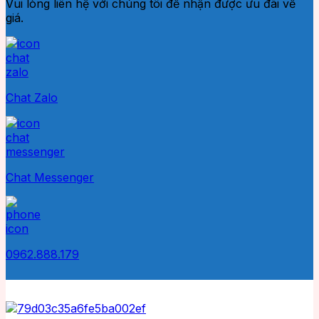
Vui lòng liên hệ với chúng tôi để nhận được ưu đãi về
giá.
Chat Zalo
Chat Messenger
0962.888.179