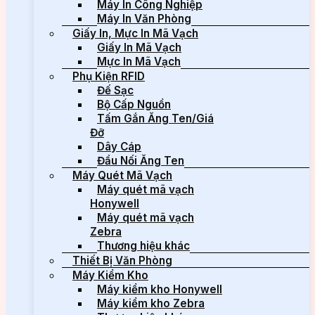
Máy In Công Nghiệp
Máy In Văn Phòng
Giấy In, Mực In Mã Vạch
Giấy In Mã Vạch
Mực In Mã Vạch
Phụ Kiện RFID
Đế Sạc
Bộ Cấp Nguồn
Tấm Gắn Ăng Ten/Giá
Đỡ
Dây Cáp
Đầu Nối Ăng Ten
Máy Quét Mã Vạch
Máy quét mã vạch
Honywell
Máy quét mã vạch
Zebra
Thương hiệu khác
Thiết Bị Văn Phòng
Máy Kiểm Kho
Máy kiểm kho Honywell
Máy kiểm kho Zebra