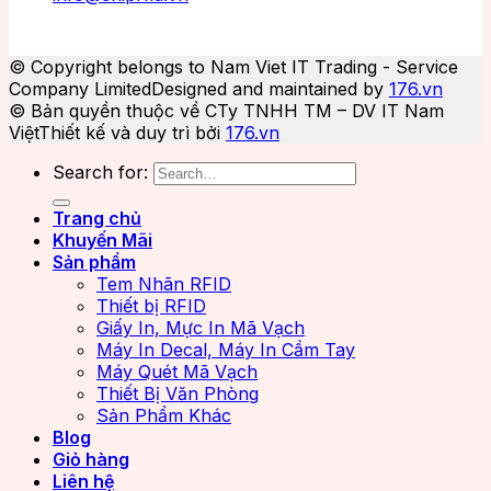
© Copyright belongs to Nam Viet IT Trading - Service
Company Limited
Designed and maintained by
176.vn
© Bản quyền thuộc về CTy TNHH TM – DV IT Nam
Việt
Thiết kế và duy trì bởi
176.vn
Search for:
Trang chủ
Khuyến Mãi
Sản phẩm
Tem Nhãn RFID
Thiết bị RFID
Giấy In, Mực In Mã Vạch
Máy In Decal, Máy In Cầm Tay
Máy Quét Mã Vạch
Thiết Bị Văn Phòng
Sản Phẩm Khác
Blog
Giỏ hàng
Liên hệ