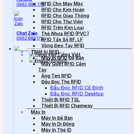
RFID Cho May Mặc
0962 888 179
RFID Cho Kim Hoàn
RFID Cho Giao Thông
RFID Cho Thư Viện
RFID Trên Kim Loại
Chat Zalo
Thẻ Nhựa RFID (PVC )
0962.888.179
RFID Tần Số RF, LF
Vòng Đeo Tay RFID
Thiết bị RFID
Tiếng Việt
Máy In RFID Để Bàn
English
Máy Quét RFID Cầm
Tay
Ăng Ten RFID
Đầu Đọc Thẻ RFID
Đầu Đọc RFID Cố Định
Đầu Đọc RFID Desktop
Thiết Bị RFID TSL
Thiết Bị RFID Chainway
Máy In
Máy In Để Bàn
Máy In Di Động
Máy In Thẻ ID