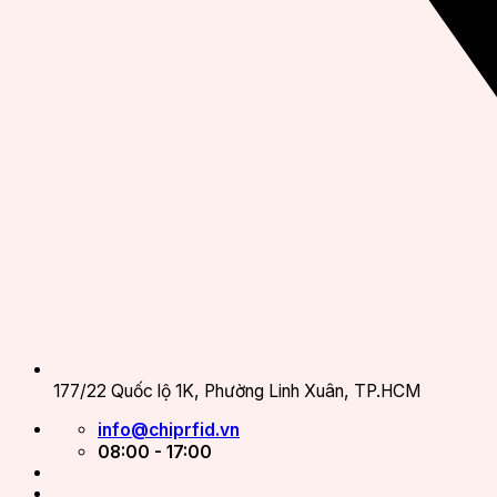
177/22 Quốc lộ 1K, Phường Linh Xuân, TP.HCM
info@chiprfid.vn
08:00 - 17:00