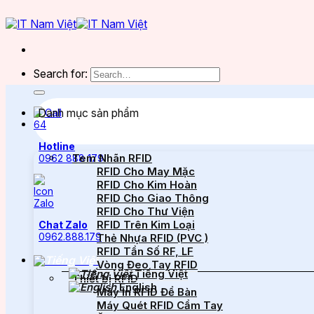
Search for:
Danh mục sản phẩm
Hotline
Tem Nhãn RFID
0962 888 179
RFID Cho May Mặc
RFID Cho Kim Hoàn
RFID Cho Giao Thông
RFID Cho Thư Viện
RFID Trên Kim Loại
Chat Zalo
0962.888.179
Thẻ Nhựa RFID (PVC )
RFID Tần Số RF, LF
Vòng Đeo Tay RFID
Tiếng Việt
Thiết bị RFID
English
Máy In RFID Để Bàn
Máy Quét RFID Cầm Tay