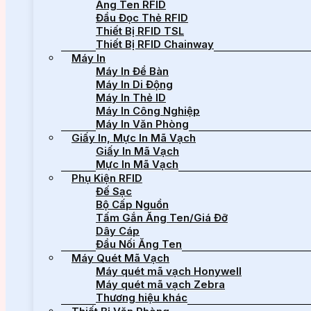
Ăng Ten RFID
Đầu Đọc Thẻ RFID
Thiết Bị RFID TSL
Thiết Bị RFID Chainway
Máy In
Máy In Để Bàn
Máy In Di Động
Máy In Thẻ ID
Máy In Công Nghiệp
Máy In Văn Phòng
Giấy In, Mực In Mã Vạch
Giấy In Mã Vạch
Mực In Mã Vạch
Phụ Kiện RFID
Đế Sạc
Bộ Cấp Nguồn
Tấm Gắn Ăng Ten/Giá Đỡ
Dây Cáp
Đầu Nối Ăng Ten
Máy Quét Mã Vạch
Máy quét mã vạch Honywell
Máy quét mã vạch Zebra
Thương hiệu khác