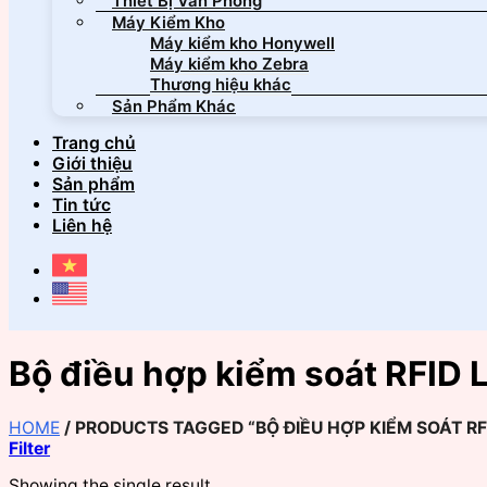
Thiết Bị Văn Phòng
Máy Kiểm Kho
Máy kiểm kho Honywell
Máy kiểm kho Zebra
Thương hiệu khác
Sản Phẩm Khác
Trang chủ
Giới thiệu
Sản phẩm
Tin tức
Liên hệ
Bộ điều hợp kiểm soát RFID
HOME
/
PRODUCTS TAGGED “BỘ ĐIỀU HỢP KIỂM SOÁT RF
Filter
Showing the single result