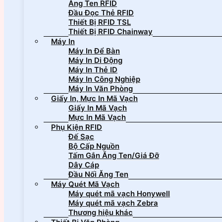
Ăng Ten RFID
Đầu Đọc Thẻ RFID
Thiết Bị RFID TSL
Thiết Bị RFID Chainway
Máy In
Máy In Để Bàn
Máy In Di Động
Máy In Thẻ ID
Máy In Công Nghiệp
Máy In Văn Phòng
Giấy In, Mực In Mã Vạch
Giấy In Mã Vạch
Mực In Mã Vạch
Phụ Kiện RFID
Đế Sạc
Bộ Cấp Nguồn
Tấm Gắn Ăng Ten/Giá Đỡ
Dây Cáp
Đầu Nối Ăng Ten
Máy Quét Mã Vạch
Máy quét mã vạch Honywell
Máy quét mã vạch Zebra
Thương hiệu khác