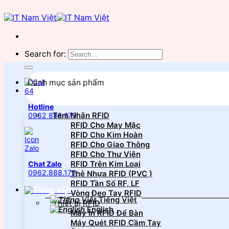
Search for:
Danh mục sản phẩm
Hotline
Tem Nhãn RFID
0962 888 179
RFID Cho May Mặc
RFID Cho Kim Hoàn
RFID Cho Giao Thông
RFID Cho Thư Viện
RFID Trên Kim Loại
Chat Zalo
0962.888.179
Thẻ Nhựa RFID (PVC )
RFID Tần Số RF, LF
Vòng Đeo Tay RFID
Tiếng Việt
Thiết bị RFID
English
Máy In RFID Để Bàn
Máy Quét RFID Cầm Tay