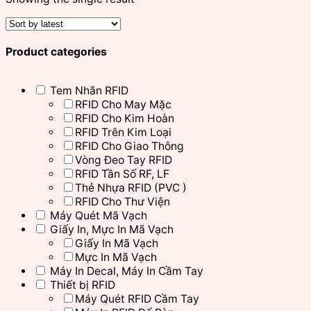
Product categories
Tem Nhãn RFID
RFID Cho May Mặc
RFID Cho Kim Hoàn
RFID Trên Kim Loại
RFID Cho Giao Thông
Vòng Đeo Tay RFID
RFID Tần Số RF, LF
Thẻ Nhựa RFID (PVC )
RFID Cho Thư Viện
Máy Quét Mã Vạch
Giấy In, Mực In Mã Vạch
Giấy In Mã Vạch
Mực In Mã Vạch
Máy In Decal, Máy In Cầm Tay
Thiết bị RFID
Máy Quét RFID Cầm Tay