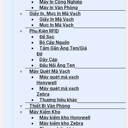
Máy In Công Nghiệp
Máy In Văn Phòng
Giấy In, Mực In Mã Vạch
Giấy In Mã Vạch
Mực In Mã Vạch
Phụ Kiện RFID
Đế Sạc
Bộ Cấp Nguồn
Tấm Gắn Ăng Ten/Giá
Đỡ
Dây Cáp
Đầu Nối Ăng Ten
Máy Quét Mã Vạch
Máy quét mã vạch
Honywell
Máy quét mã vạch
Zebra
Thương hiệu khác
Thiết Bị Văn Phòng
Máy Kiểm Kho
Máy kiểm kho Honywell
Máy kiểm kho Zebra