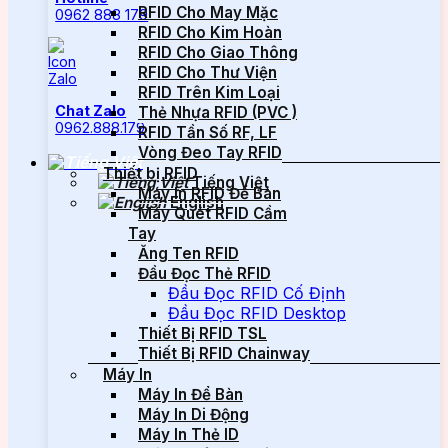
RFID Cho May Mặc
0962 888 179
RFID Cho Kim Hoàn
RFID Cho Giao Thông
RFID Cho Thư Viện
RFID Trên Kim Loại
Chat Zalo
Thẻ Nhựa RFID (PVC )
0962.888.179
RFID Tần Số RF, LF
Vòng Đeo Tay RFID
Thiết bị RFID
Tiếng Việt
Máy In RFID Để Bàn
English
Máy Quét RFID Cầm
Tay
Ăng Ten RFID
Đầu Đọc Thẻ RFID
Đầu Đọc RFID Cố Định
Đầu Đọc RFID Desktop
Thiết Bị RFID TSL
Thiết Bị RFID Chainway
Máy In
Máy In Để Bàn
Máy In Di Động
Máy In Thẻ ID