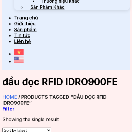
Thương hiệu khác
Sản Phẩm Khác
Trang chủ
Giới thiệu
Sản phẩm
Tin tức
Liên hệ
đầu đọc RFID IDRO900FE
HOME
/
PRODUCTS TAGGED “ĐẦU ĐỌC RFID
IDRO900FE”
Filter
Showing the single result