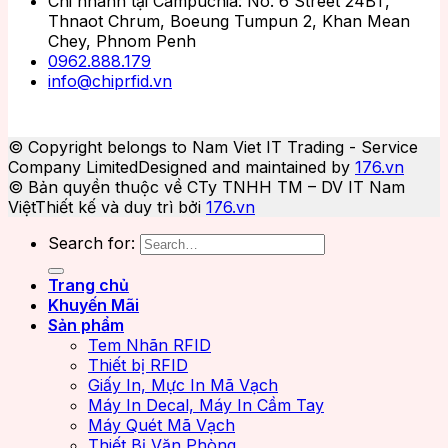
Chi nhánh tại Campuchia: No. 6 Street 24BT,
Thnaot Chrum, Boeung Tumpun 2, Khan Mean
Chey, Phnom Penh
0962.888.179
info@chiprfid.vn
© Copyright belongs to Nam Viet IT Trading - Service
Company Limited
Designed and maintained by
176.vn
© Bản quyền thuộc về CTy TNHH TM – DV IT Nam
Việt
Thiết kế và duy trì bởi
176.vn
Search for:
Trang chủ
Khuyến Mãi
Sản phẩm
Tem Nhãn RFID
Thiết bị RFID
Giấy In, Mực In Mã Vạch
Máy In Decal, Máy In Cầm Tay
Máy Quét Mã Vạch
Thiết Bị Văn Phòng