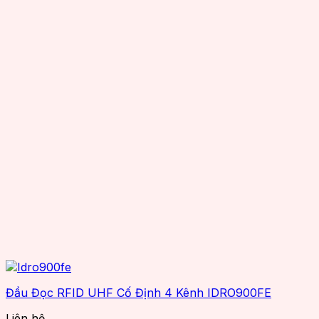
Reliablerfid
Senraise
Seuic
Smartrac
SuperLead
TSC
TSL
Wax resin
Zebra
Đầu Đọc RFID UHF Cố Định 4 Kênh IDRO900FE
Liên hệ