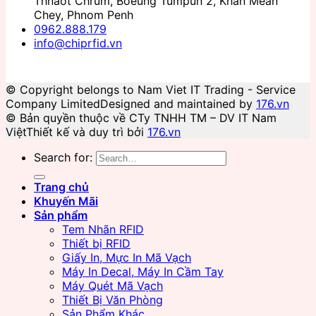
Thnaot Chrum, Boeung Tumpun 2, Khan Mean
Chey, Phnom Penh
0962.888.179
info@chiprfid.vn
© Copyright belongs to Nam Viet IT Trading - Service
Company Limited
Designed and maintained by
176.vn
© Bản quyền thuộc về CTy TNHH TM – DV IT Nam
Việt
Thiết kế và duy trì bởi
176.vn
Search for:
Trang chủ
Khuyến Mãi
Sản phẩm
Tem Nhãn RFID
Thiết bị RFID
Giấy In, Mực In Mã Vạch
Máy In Decal, Máy In Cầm Tay
Máy Quét Mã Vạch
Thiết Bị Văn Phòng
Sản Phẩm Khác