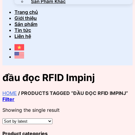
Sản Phẩm Khác
Trang chủ
Giới thiệu
Sản phẩm
Tin tức
Liên hệ
đầu đọc RFID Impinj
HOME
/
PRODUCTS TAGGED “ĐẦU ĐỌC RFID IMPINJ”
Filter
Showing the single result
Product categories