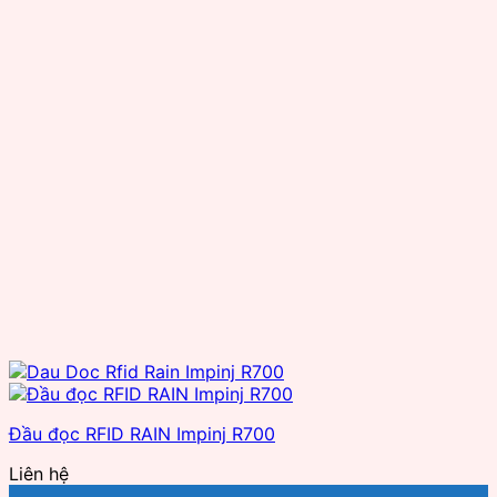
Seuic
Smartrac
SuperLead
TSC
TSL
Wax resin
Zebra
Đầu đọc RFID RAIN Impinj R700
Liên hệ