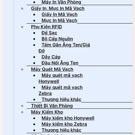
Máy In Văn Phòng
Giấy In, Mực In Mã Vạch
Giấy In Mã Vạch
Mực In Mã Vạch
Phụ Kiện RFID
Đế Sạc
Bộ Cấp Nguồn
Tấm Gắn Ăng Ten/Giá
Đỡ
Dây Cáp
Đầu Nối Ăng Ten
Máy Quét Mã Vạch
Máy quét mã vạch
Honywell
Máy quét mã vạch
Zebra
Thương hiệu khác
Thiết Bị Văn Phòng
Máy Kiểm Kho
Máy kiểm kho Honywell
Máy kiểm kho Zebra
Thương hiệu khác