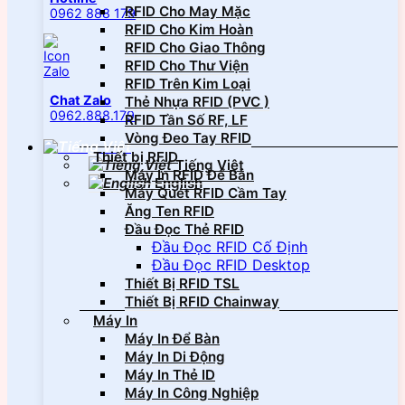
RFID Cho May Mặc
0962 888 179
RFID Cho Kim Hoàn
RFID Cho Giao Thông
RFID Cho Thư Viện
RFID Trên Kim Loại
Chat Zalo
Thẻ Nhựa RFID (PVC )
0962.888.179
RFID Tần Số RF, LF
Vòng Đeo Tay RFID
Thiết bị RFID
Tiếng Việt
Máy In RFID Để Bàn
English
Máy Quét RFID Cầm Tay
Ăng Ten RFID
Đầu Đọc Thẻ RFID
Đầu Đọc RFID Cố Định
Đầu Đọc RFID Desktop
Thiết Bị RFID TSL
Thiết Bị RFID Chainway
Máy In
Máy In Để Bàn
Máy In Di Động
Máy In Thẻ ID
Máy In Công Nghiệp