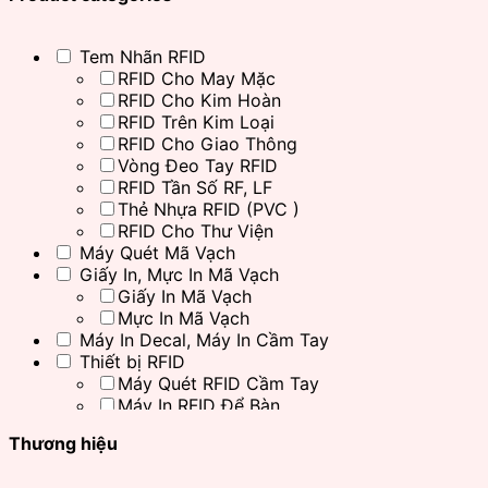
Tem Nhãn RFID
RFID Cho May Mặc
RFID Cho Kim Hoàn
RFID Trên Kim Loại
RFID Cho Giao Thông
Vòng Đeo Tay RFID
RFID Tần Số RF, LF
Thẻ Nhựa RFID (PVC )
RFID Cho Thư Viện
Máy Quét Mã Vạch
Giấy In, Mực In Mã Vạch
Giấy In Mã Vạch
Mực In Mã Vạch
Máy In Decal, Máy In Cầm Tay
Thiết bị RFID
Máy Quét RFID Cầm Tay
Máy In RFID Để Bàn
Đầu Đọc Thẻ RFID
Thương hiệu
Đầu Đọc RFID Cố Định
Đầu Đọc RFID Desktop