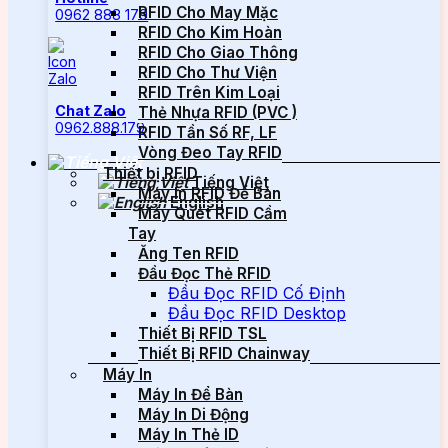
RFID Cho May Mặc
0962 888 179
RFID Cho Kim Hoàn
RFID Cho Giao Thông
RFID Cho Thư Viện
RFID Trên Kim Loại
Chat Zalo
Thẻ Nhựa RFID (PVC )
0962.888.179
RFID Tần Số RF, LF
Vòng Đeo Tay RFID
Thiết bị RFID
Tiếng Việt
Máy In RFID Để Bàn
English
Máy Quét RFID Cầm
Tay
Ăng Ten RFID
Đầu Đọc Thẻ RFID
Đầu Đọc RFID Cố Định
Đầu Đọc RFID Desktop
Thiết Bị RFID TSL
Thiết Bị RFID Chainway
Máy In
Máy In Để Bàn
Máy In Di Động
Máy In Thẻ ID