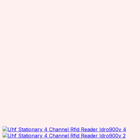
OCOM
OEM
Reliablerfid
Senraise
Seuic
Smartrac
SuperLead
TSC
TSL
Wax resin
Zebra