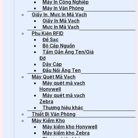
Máy In Công Nghiệp
Máy In Văn Phòng
Giấy In, Mực In Mã Vạch
Giấy In Mã Vạch
Mực In Mã Vạch
Phụ Kiện RFID
Đế Sạc
Bộ Cấp Nguồn
Tấm Gắn Ăng Ten/Giá
Đỡ
Dây Cáp
Đầu Nối Ăng Ten
Máy Quét Mã Vạch
Máy quét mã vạch
Honywell
Máy quét mã vạch
Zebra
Thương hiệu khác
Thiết Bị Văn Phòng
Máy Kiểm Kho
Máy kiểm kho Honywell
Máy kiểm kho Zebra