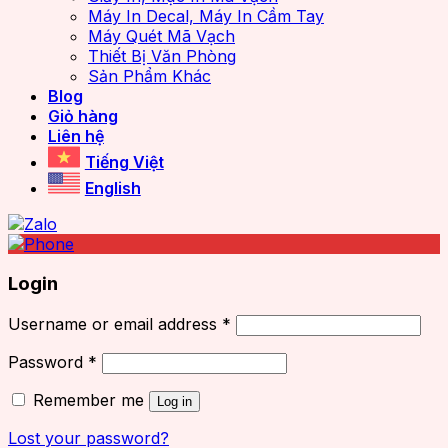
Máy In Decal, Máy In Cầm Tay
Máy Quét Mã Vạch
Thiết Bị Văn Phòng
Sản Phẩm Khác
Blog
Giỏ hàng
Liên hệ
Tiếng Việt
English
Login
Username or email address
*
Password
*
Remember me
Log in
Lost your password?