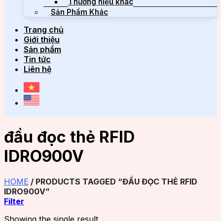
Thương hiệu khác
Sản Phẩm Khác
Trang chủ
Giới thiệu
Sản phẩm
Tin tức
Liên hệ
đầu đọc thẻ RFID
IDRO900V
HOME
/
PRODUCTS TAGGED “ĐẦU ĐỌC THẺ RFID
IDRO900V”
Filter
Showing the single result