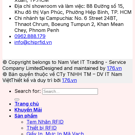
Địa chỉ showroom và làm việc: 88 Đường số 15,
Khu đô thị Vạn Phúc, Phường Hiệp Bình, TP. HCM
Chi nhánh tại Campuchia: No. 6 Street 24BT,
Thnaot Chrum, Boeung Tumpun 2, Khan Mean
Chey, Phnom Penh
0962.888.179
info@chiprfid.vn
© Copyright belongs to Nam Viet IT Trading - Service
Company Limited
Designed and maintained by
176.vn
© Bản quyền thuộc về CTy TNHH TM – DV IT Nam
Việt
Thiết kế và duy trì bởi
176.vn
Search for:
Trang chủ
Khuyến Mãi
Sản phẩm
Tem Nhãn RFID
Thiết bị RFID
Giấy In, Mực In Mã Vạch