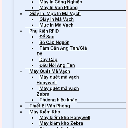
Máy In Công Nghiệp
Máy In Văn Phòng
Giấy In, Mực In Mã Vạch
Giấy In Mã Vạch
Mực In Mã Vạch
Phụ Kiện RFID
Đế Sạc
Bộ Cấp Nguồn
Tấm Gắn Ăng Ten/Giá
Đỡ
Dây Cáp
Đầu Nối Ăng Ten
Máy Quét Mã Vạch
Máy quét mã vạch
Honywell
Máy quét mã vạch
Zebra
Thương hiệu khác
Thiết Bị Văn Phòng
Máy Kiểm Kho
Máy kiểm kho Honywell
Máy kiểm kho Zebra