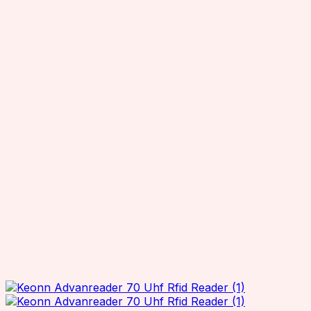
OCOM
OEM
Reliablerfid
Senraise
Seuic
Smartrac
SuperLead
TSC
TSL
Wax resin
Zebra