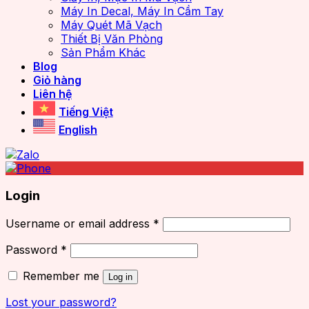
Máy In Decal, Máy In Cầm Tay
Máy Quét Mã Vạch
Thiết Bị Văn Phòng
Sản Phẩm Khác
Blog
Giỏ hàng
Liên hệ
Tiếng Việt
English
Login
Username or email address
*
Password
*
Remember me
Log in
Lost your password?