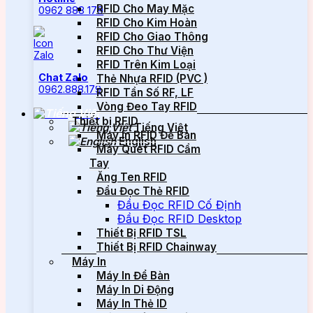
RFID Cho May Mặc
0962 888 179
RFID Cho Kim Hoàn
RFID Cho Giao Thông
RFID Cho Thư Viện
RFID Trên Kim Loại
Chat Zalo
Thẻ Nhựa RFID (PVC )
0962.888.179
RFID Tần Số RF, LF
Vòng Đeo Tay RFID
Thiết bị RFID
Tiếng Việt
Máy In RFID Để Bàn
English
Máy Quét RFID Cầm
Tay
Ăng Ten RFID
Đầu Đọc Thẻ RFID
Đầu Đọc RFID Cố Định
Đầu Đọc RFID Desktop
Thiết Bị RFID TSL
Thiết Bị RFID Chainway
Máy In
Máy In Để Bàn
Máy In Di Động
Máy In Thẻ ID