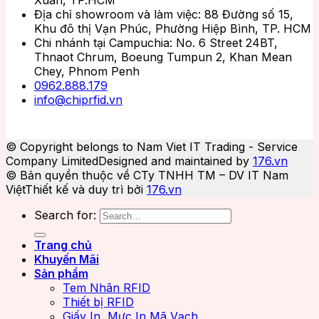
Địa chỉ showroom và làm việc: 88 Đường số 15,
Khu đô thị Vạn Phúc, Phường Hiệp Bình, TP. HCM
Chi nhánh tại Campuchia: No. 6 Street 24BT,
Thnaot Chrum, Boeung Tumpun 2, Khan Mean
Chey, Phnom Penh
0962.888.179
info@chiprfid.vn
© Copyright belongs to Nam Viet IT Trading - Service
Company Limited
Designed and maintained by
176.vn
© Bản quyền thuộc về CTy TNHH TM – DV IT Nam
Việt
Thiết kế và duy trì bởi
176.vn
Search for:
Trang chủ
Khuyến Mãi
Sản phẩm
Tem Nhãn RFID
Thiết bị RFID
Giấy In, Mực In Mã Vạch