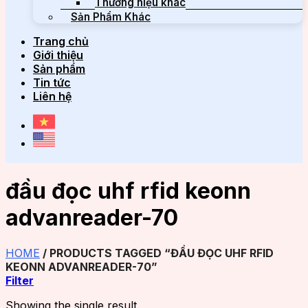
Thương hiệu khác
Sản Phẩm Khác
Trang chủ
Giới thiệu
Sản phẩm
Tin tức
Liên hệ
đầu đọc uhf rfid keonn
advanreader-70
HOME
/
PRODUCTS TAGGED “ĐẦU ĐỌC UHF RFID
KEONN ADVANREADER-70”
Filter
Showing the single result