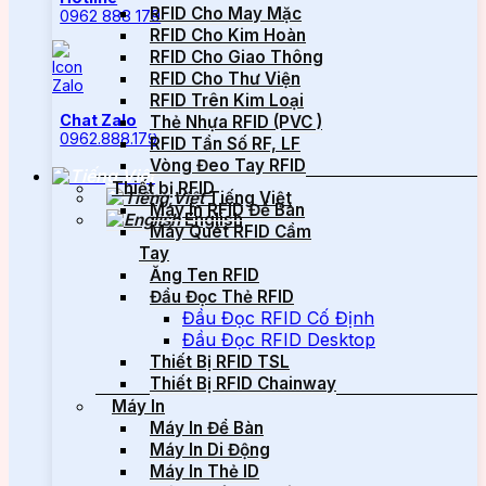
RFID Cho May Mặc
0962 888 179
RFID Cho Kim Hoàn
RFID Cho Giao Thông
RFID Cho Thư Viện
RFID Trên Kim Loại
Chat Zalo
Thẻ Nhựa RFID (PVC )
0962.888.179
RFID Tần Số RF, LF
Vòng Đeo Tay RFID
Thiết bị RFID
Tiếng Việt
Máy In RFID Để Bàn
English
Máy Quét RFID Cầm
Tay
Ăng Ten RFID
Đầu Đọc Thẻ RFID
Đầu Đọc RFID Cố Định
Đầu Đọc RFID Desktop
Thiết Bị RFID TSL
Thiết Bị RFID Chainway
Máy In
Máy In Để Bàn
Máy In Di Động
Máy In Thẻ ID