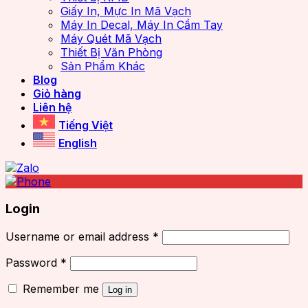
Giấy In, Mực In Mã Vạch
Máy In Decal, Máy In Cầm Tay
Máy Quét Mã Vạch
Thiết Bị Văn Phòng
Sản Phẩm Khác
Blog
Giỏ hàng
Liên hệ
Tiếng Việt
English
Login
Username or email address
*
Password
*
Remember me
Log in