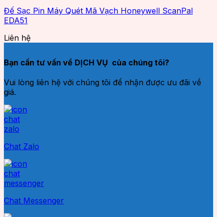
Đế Sạc Pin Máy Quét Mã Vạch Honeywell ScanPal
EDA51
Liên hệ
Bạn cần tư vấn về DỊCH VỤ của chúng tôi?
Vui lòng liên hệ với chúng tôi để nhận được ưu đãi về
giá.
Chat Zalo
Chat Messenger