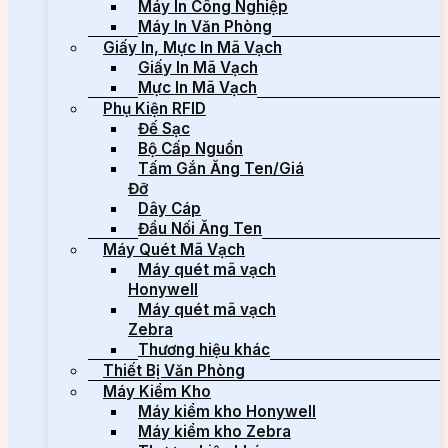
Máy In Công Nghiệp
Máy In Văn Phòng
Giấy In, Mực In Mã Vạch
Giấy In Mã Vạch
Mực In Mã Vạch
Phụ Kiện RFID
Đế Sạc
Bộ Cấp Nguồn
Tấm Gắn Ăng Ten/Giá
Đỡ
Dây Cáp
Đầu Nối Ăng Ten
Máy Quét Mã Vạch
Máy quét mã vạch
Honywell
Máy quét mã vạch
Zebra
Thương hiệu khác
Thiết Bị Văn Phòng
Máy Kiểm Kho
Máy kiểm kho Honywell
Máy kiểm kho Zebra