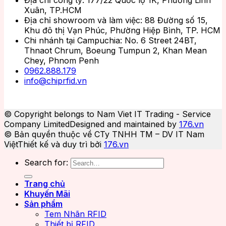
Xuân, TP.HCM
Địa chỉ showroom và làm việc: 88 Đường số 15,
Khu đô thị Vạn Phúc, Phường Hiệp Bình, TP. HCM
Chi nhánh tại Campuchia: No. 6 Street 24BT,
Thnaot Chrum, Boeung Tumpun 2, Khan Mean
Chey, Phnom Penh
0962.888.179
info@chiprfid.vn
© Copyright belongs to Nam Viet IT Trading - Service
Company Limited
Designed and maintained by
176.vn
© Bản quyền thuộc về CTy TNHH TM – DV IT Nam
Việt
Thiết kế và duy trì bởi
176.vn
Search for:
Trang chủ
Khuyến Mãi
Sản phẩm
Tem Nhãn RFID
Thiết bị RFID