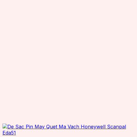
OCOM
OEM
Reliablerfid
Senraise
Seuic
Smartrac
SuperLead
TSC
TSL
Wax resin
Zebra