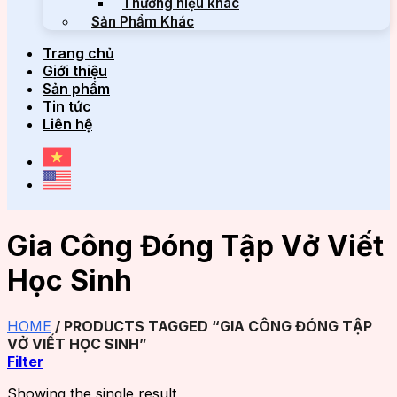
Thương hiệu khác
Sản Phẩm Khác
Trang chủ
Giới thiệu
Sản phẩm
Tin tức
Liên hệ
Gia Công Đóng Tập Vở Viết
Học Sinh
HOME
/
PRODUCTS TAGGED “GIA CÔNG ĐÓNG TẬP
VỞ VIẾT HỌC SINH”
Filter
Showing the single result