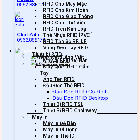
RFID Cho May Mặc
0962 888 179
RFID Cho Kim Hoàn
RFID Cho Giao Thông
RFID Cho Thư Viện
RFID Trên Kim Loại
Chat Zalo
Thẻ Nhựa RFID (PVC )
0962.888.179
RFID Tần Số RF, LF
Vòng Đeo Tay RFID
Thiết bị RFID
Tiếng Việt
Máy In RFID Để Bàn
English
Máy Quét RFID Cầm
Tay
Ăng Ten RFID
Đầu Đọc Thẻ RFID
Đầu Đọc RFID Cố Định
Đầu Đọc RFID Desktop
Thiết Bị RFID TSL
Thiết Bị RFID Chainway
Máy In
Máy In Để Bàn
Máy In Di Động
Máy In Thẻ ID