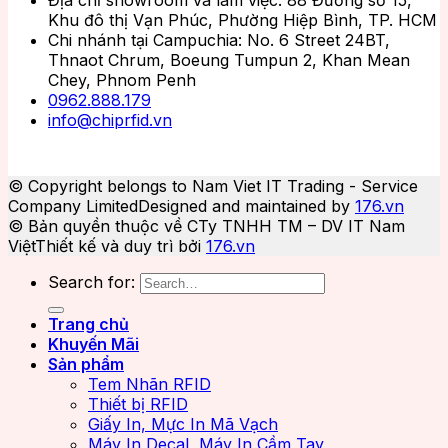
Khu đô thị Vạn Phúc, Phường Hiệp Bình, TP. HCM
Chi nhánh tại Campuchia: No. 6 Street 24BT,
Thnaot Chrum, Boeung Tumpun 2, Khan Mean
Chey, Phnom Penh
0962.888.179
info@chiprfid.vn
© Copyright belongs to Nam Viet IT Trading - Service
Company Limited
Designed and maintained by
176.vn
© Bản quyền thuộc về CTy TNHH TM – DV IT Nam
Việt
Thiết kế và duy trì bởi
176.vn
Search for:
Trang chủ
Khuyến Mãi
Sản phẩm
Tem Nhãn RFID
Thiết bị RFID
Giấy In, Mực In Mã Vạch
Máy In Decal, Máy In Cầm Tay