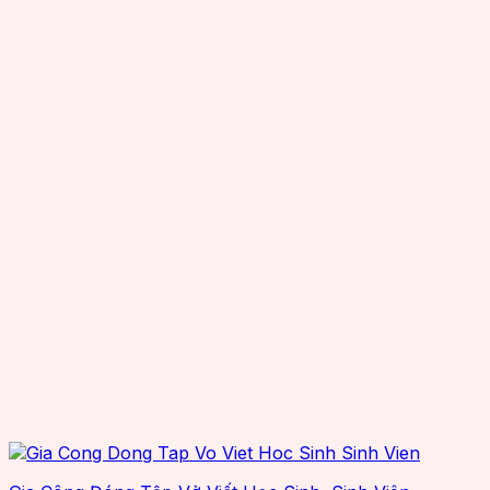
OCOM
OEM
Reliablerfid
Senraise
Seuic
Smartrac
SuperLead
TSC
TSL
Wax resin
Zebra