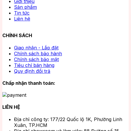
Giới thiệu
Sản phẩm
Tin tức
Liên hệ
CHÍNH SÁCH
Giao nhận - Lắp đặt
Chính sách bảo hành
Chính sách bảo mật
Tiêu chí bán hàng
Quy định đổi trả
Chấp nhận thanh toán:
LIÊN HỆ
Địa chỉ công ty: 177/22 Quốc lộ 1K, Phường Linh
Xuân, TP.HCM
Địa chỉ showroom và làm việc: 88 Đường số 15,