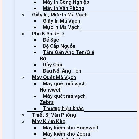
Máy In Công Nghiệp
Máy In Văn Phòng
Giấy In, Mực In Mã Vạch
Giấy In Mã Vạch
Mực In Mã Vạch
Phụ Kiện RFID
Đế Sạc
Bộ Cấp Nguồn
Tấm Gắn Ăng Ten/Giá
Đỡ
Dây Cáp
Đầu Nối Ăng Ten
Máy Quét Mã Vạch
Máy quét mã vạch
Honywell
Máy quét mã vạch
Zebra
Thương hiệu khác
Thiết Bị Văn Phòng
Máy Kiểm Kho
Máy kiểm kho Honywell
Máy kiểm kho Zebra