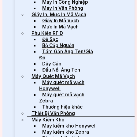
Máy In Công Nghiệp
Máy In Văn Phòng
Giấy In, Mực In Mã Vạch
Giấy In Mã Vạch
Mực In Mã Vạch
Phụ Kiện RFID
Đế Sạc
Bộ Cấp Nguồn
Tấm Gắn Ăng Ten/Giá
Đỡ
Dây Cáp
Đầu Nối Ăng Ten
Máy Quét Mã Vạch
Máy quét mã vạch
Honywell
Máy quét mã vạch
Zebra
Thương hiệu khác
Thiết Bị Văn Phòng
Máy Kiểm Kho
Máy kiểm kho Honywell
Máy kiểm kho Zebra