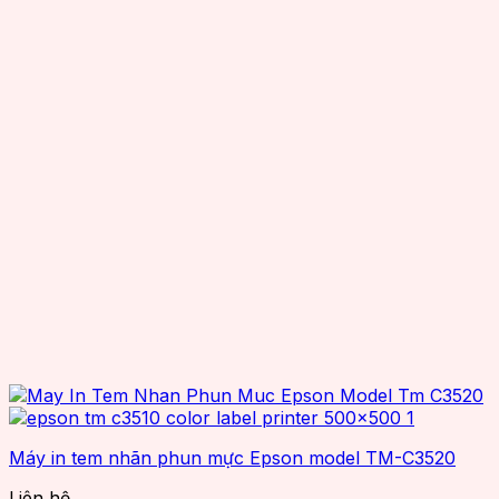
Monza
Máy Kiểm Kho
NXP
Phụ Kiện RFID
OCOM
Đế Sạc
OEM
Bộ Cấp Nguồn
Reliablerfid
Tấm Gắn Ăng Ten/Giá Đỡ
Senraise
Dây Cáp
Seuic
Đầu Nối Ăng Ten
Smartrac
Giải Pháp RTLS
SuperLead
TSC
TSL
Wax resin
Zebra
Máy in tem nhãn phun mực Epson model TM-C3520
Liên hệ