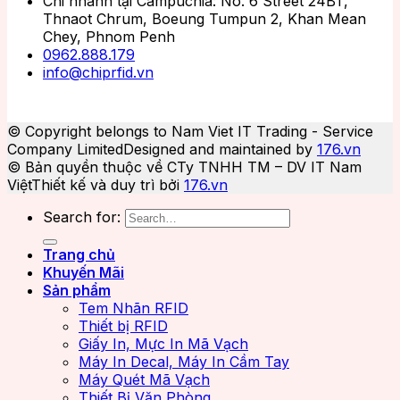
Chi nhánh tại Campuchia: No. 6 Street 24BT,
Thnaot Chrum, Boeung Tumpun 2, Khan Mean
Chey, Phnom Penh
0962.888.179
info@chiprfid.vn
© Copyright belongs to Nam Viet IT Trading - Service
Company Limited
Designed and maintained by
176.vn
© Bản quyền thuộc về CTy TNHH TM – DV IT Nam
Việt
Thiết kế và duy trì bởi
176.vn
Search for:
Trang chủ
Khuyến Mãi
Sản phẩm
Tem Nhãn RFID
Thiết bị RFID
Giấy In, Mực In Mã Vạch
Máy In Decal, Máy In Cầm Tay
Máy Quét Mã Vạch
Thiết Bị Văn Phòng