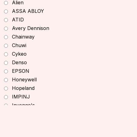
Alien
Máy Quét RFID Cầm Tay
ASSA ABLOY
Máy In RFID Để Bàn
ATID
Đầu Đọc Thẻ RFID
Avery Dennison
Đầu Đọc RFID Cố Định
Chainway
Đầu Đọc RFID Desktop
Chuwi
Ăng Ten RFID
Cykeo
Thiết Bị RFID TSL
Denso
Thiết Bị RFID Chainway
EPSON
Sản Phẩm Khác
Honeywell
Thiết Bị Văn Phòng
Hopeland
Máy In
IMPINJ
Máy In Để Bàn
Invengo's
Máy In Di Động
KEONN
Máy In Thẻ ID
Khác
Máy In Công Nghiệp
KURZ
Máy In Văn Phòng