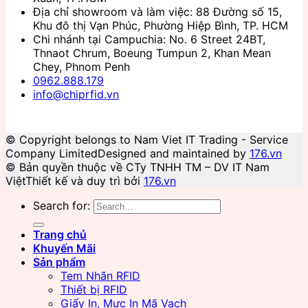
Địa chỉ showroom và làm việc: 88 Đường số 15,
Khu đô thị Vạn Phúc, Phường Hiệp Bình, TP. HCM
Chi nhánh tại Campuchia: No. 6 Street 24BT,
Thnaot Chrum, Boeung Tumpun 2, Khan Mean
Chey, Phnom Penh
0962.888.179
info@chiprfid.vn
© Copyright belongs to Nam Viet IT Trading - Service
Company Limited
Designed and maintained by
176.vn
© Bản quyền thuộc về CTy TNHH TM – DV IT Nam
Việt
Thiết kế và duy trì bởi
176.vn
Search for:
Trang chủ
Khuyến Mãi
Sản phẩm
Tem Nhãn RFID
Thiết bị RFID
Giấy In, Mực In Mã Vạch