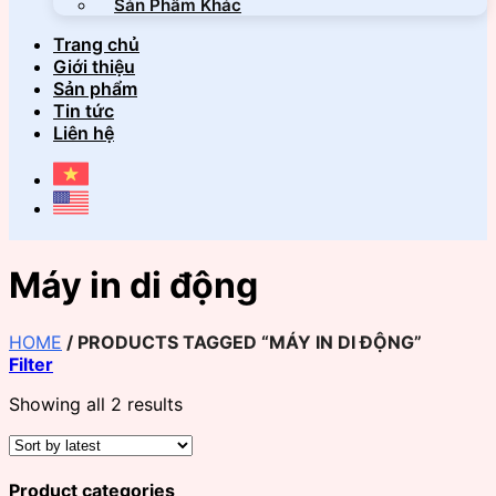
Sản Phẩm Khác
Trang chủ
Giới thiệu
Sản phẩm
Tin tức
Liên hệ
Máy in di động
HOME
/
PRODUCTS TAGGED “MÁY IN DI ĐỘNG”
Filter
Showing all 2 results
Product categories