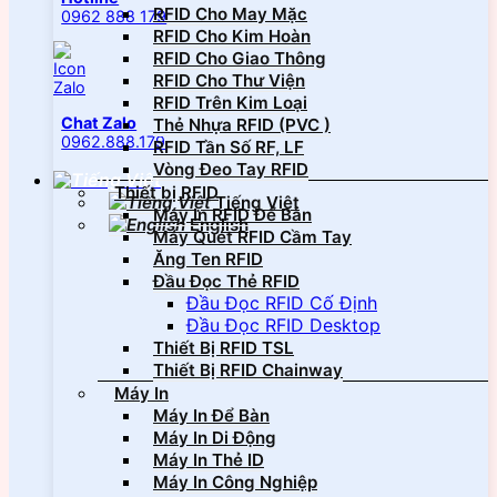
RFID Cho May Mặc
0962 888 179
RFID Cho Kim Hoàn
RFID Cho Giao Thông
RFID Cho Thư Viện
RFID Trên Kim Loại
Chat Zalo
Thẻ Nhựa RFID (PVC )
0962.888.179
RFID Tần Số RF, LF
Vòng Đeo Tay RFID
Thiết bị RFID
Tiếng Việt
Máy In RFID Để Bàn
English
Máy Quét RFID Cầm Tay
Ăng Ten RFID
Đầu Đọc Thẻ RFID
Đầu Đọc RFID Cố Định
Đầu Đọc RFID Desktop
Thiết Bị RFID TSL
Thiết Bị RFID Chainway
Máy In
Máy In Để Bàn
Máy In Di Động
Máy In Thẻ ID
Máy In Công Nghiệp