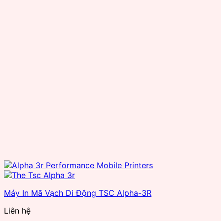
Seuic
Smartrac
SuperLead
TSC
TSL
Wax resin
Zebra
Máy In Mã Vạch Di Động TSC Alpha-3R
Liên hệ