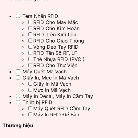
Tem Nhãn RFID
RFID Cho May Mặc
RFID Cho Kim Hoàn
RFID Trên Kim Loại
RFID Cho Giao Thông
Vòng Đeo Tay RFID
RFID Tần Số RF, LF
Thẻ Nhựa RFID (PVC )
RFID Cho Thư Viện
Máy Quét Mã Vạch
Giấy In, Mực In Mã Vạch
Giấy In Mã Vạch
Mực In Mã Vạch
Máy In Decal, Máy In Cầm Tay
Thiết bị RFID
Máy Quét RFID Cầm Tay
Máy In RFID Để Bàn
Đầu Đọc Thẻ RFID
Thương hiệu
Đầu Đọc RFID Cố Định
Đầu Đọc RFID Desktop