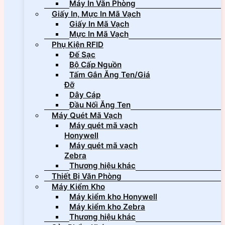
Máy In Văn Phòng
Giấy In, Mực In Mã Vạch
Giấy In Mã Vạch
Mực In Mã Vạch
Phụ Kiện RFID
Đế Sạc
Bộ Cấp Nguồn
Tấm Gắn Ăng Ten/Giá
Đỡ
Dây Cáp
Đầu Nối Ăng Ten
Máy Quét Mã Vạch
Máy quét mã vạch
Honywell
Máy quét mã vạch
Zebra
Thương hiệu khác
Thiết Bị Văn Phòng
Máy Kiểm Kho
Máy kiểm kho Honywell
Máy kiểm kho Zebra
Thương hiệu khác