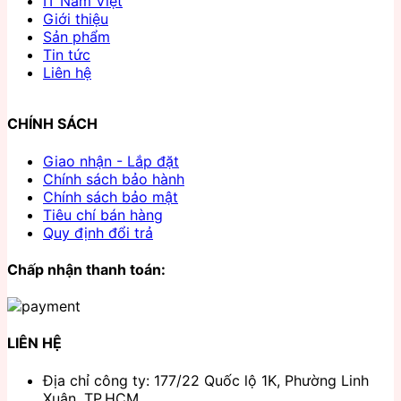
IT Nam Việt
Giới thiệu
Sản phẩm
Tin tức
Liên hệ
CHÍNH SÁCH
Giao nhận - Lắp đặt
Chính sách bảo hành
Chính sách bảo mật
Tiêu chí bán hàng
Quy định đổi trả
Chấp nhận thanh toán:
LIÊN HỆ
Địa chỉ công ty: 177/22 Quốc lộ 1K, Phường Linh
Xuân, TP.HCM