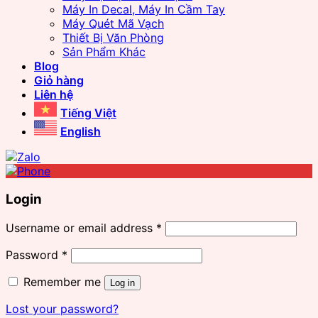
Máy In Decal, Máy In Cầm Tay
Máy Quét Mã Vạch
Thiết Bị Văn Phòng
Sản Phẩm Khác
Blog
Giỏ hàng
Liên hệ
Tiếng Việt
English
Login
Username or email address
*
Password
*
Remember me
Log in
Lost your password?