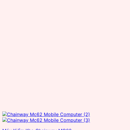
OEM
Reliablerfid
Senraise
Seuic
Smartrac
SuperLead
TSC
TSL
Wax resin
Zebra