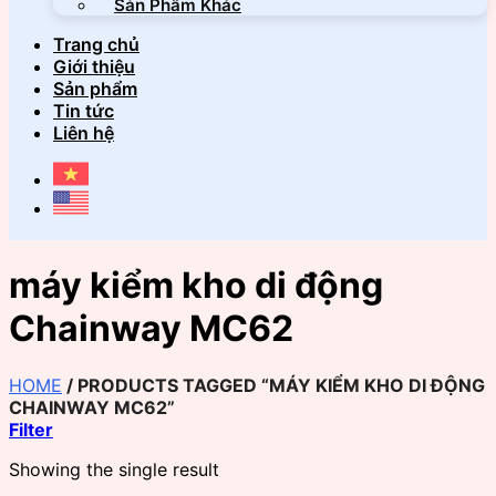
Sản Phẩm Khác
Trang chủ
Giới thiệu
Sản phẩm
Tin tức
Liên hệ
máy kiểm kho di động
Chainway MC62
HOME
/
PRODUCTS TAGGED “MÁY KIỂM KHO DI ĐỘNG
CHAINWAY MC62”
Filter
Showing the single result