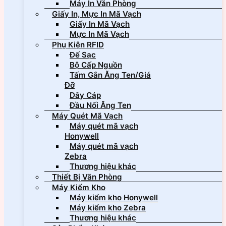
Máy In Văn Phòng
Giấy In, Mực In Mã Vạch
Giấy In Mã Vạch
Mực In Mã Vạch
Phụ Kiện RFID
Đế Sạc
Bộ Cấp Nguồn
Tấm Gắn Ăng Ten/Giá
Đỡ
Dây Cáp
Đầu Nối Ăng Ten
Máy Quét Mã Vạch
Máy quét mã vạch
Honywell
Máy quét mã vạch
Zebra
Thương hiệu khác
Thiết Bị Văn Phòng
Máy Kiểm Kho
Máy kiểm kho Honywell
Máy kiểm kho Zebra
Thương hiệu khác