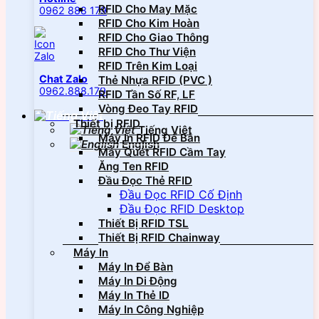
RFID Cho May Mặc
0962 888 179
RFID Cho Kim Hoàn
RFID Cho Giao Thông
RFID Cho Thư Viện
RFID Trên Kim Loại
Chat Zalo
Thẻ Nhựa RFID (PVC )
0962.888.179
RFID Tần Số RF, LF
Vòng Đeo Tay RFID
Thiết bị RFID
Tiếng Việt
Máy In RFID Để Bàn
English
Máy Quét RFID Cầm Tay
Ăng Ten RFID
Đầu Đọc Thẻ RFID
Đầu Đọc RFID Cố Định
Đầu Đọc RFID Desktop
Thiết Bị RFID TSL
Thiết Bị RFID Chainway
Máy In
Máy In Để Bàn
Máy In Di Động
Máy In Thẻ ID
Máy In Công Nghiệp