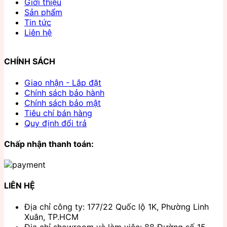
Giới thiệu
Sản phẩm
Tin tức
Liên hệ
CHÍNH SÁCH
Giao nhận - Lắp đặt
Chính sách bảo hành
Chính sách bảo mật
Tiêu chí bán hàng
Quy định đổi trả
Chấp nhận thanh toán:
LIÊN HỆ
Địa chỉ công ty: 177/22 Quốc lộ 1K, Phường Linh
Xuân, TP.HCM
Địa chỉ showroom và làm việc: 88 Đường số 15,