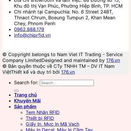
Khu đô thị Vạn Phúc, Phường Hiệp Bình, TP. HCM
Chi nhánh tại Campuchia: No. 6 Street 24BT,
Thnaot Chrum, Boeung Tumpun 2, Khan Mean
Chey, Phnom Penh
0962.888.179
info@chiprfid.vn
© Copyright belongs to Nam Viet IT Trading - Service
Company Limited
Designed and maintained by
176.vn
© Bản quyền thuộc về CTy TNHH TM – DV IT Nam
Việt
Thiết kế và duy trì bởi
176.vn
Search for:
Trang chủ
Khuyến Mãi
Sản phẩm
Tem Nhãn RFID
Thiết bị RFID
Giấy In, Mực In Mã Vạch
Máy In Decal, Máy In Cầm Tay