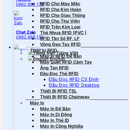
RFID Cho May Mặc
0962 888 179
RFID Cho Kim Hoàn
RFID Cho Giao Thông
RFID Cho Thư Viện
RFID Trên Kim Loại
Chat Zalo
Thẻ Nhựa RFID (PVC )
0962.888.179
RFID Tần Số RF, LF
Vòng Đeo Tay RFID
Thiết bị RFID
Tiếng Việt
Máy In RFID Để Bàn
English
Máy Quét RFID Cầm Tay
Ăng Ten RFID
Đầu Đọc Thẻ RFID
Đầu Đọc RFID Cố Định
Đầu Đọc RFID Desktop
Thiết Bị RFID TSL
Thiết Bị RFID Chainway
Máy In
Máy In Để Bàn
Máy In Di Động
Máy In Thẻ ID
Máy In Công Nghiệp