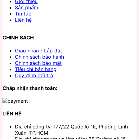
Giới thiệu
Sản phẩm
Tin tức
Liên hệ
CHÍNH SÁCH
Giao nhận - Lắp đặt
Chính sách bảo hành
Chính sách bảo mật
Tiêu chí bán hàng
Quy định đổi trả
Chấp nhận thanh toán:
LIÊN HỆ
Địa chỉ công ty: 177/22 Quốc lộ 1K, Phường Linh
Xuân, TP.HCM
Địa chỉ showroom và làm việc: 88 Đường số 15,