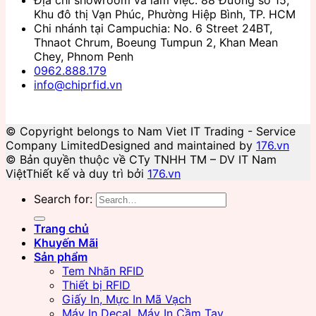
Khu đô thị Vạn Phúc, Phường Hiệp Bình, TP. HCM
Chi nhánh tại Campuchia: No. 6 Street 24BT,
Thnaot Chrum, Boeung Tumpun 2, Khan Mean
Chey, Phnom Penh
0962.888.179
info@chiprfid.vn
© Copyright belongs to Nam Viet IT Trading - Service
Company Limited
Designed and maintained by
176.vn
© Bản quyền thuộc về CTy TNHH TM – DV IT Nam
Việt
Thiết kế và duy trì bởi
176.vn
Search for:
Trang chủ
Khuyến Mãi
Sản phẩm
Tem Nhãn RFID
Thiết bị RFID
Giấy In, Mực In Mã Vạch
Máy In Decal, Máy In Cầm Tay