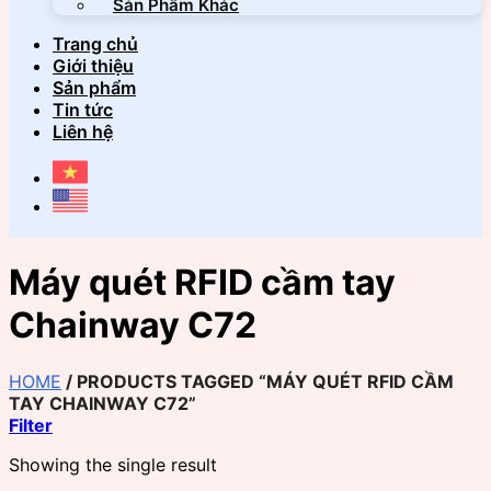
Sản Phẩm Khác
Trang chủ
Giới thiệu
Sản phẩm
Tin tức
Liên hệ
Máy quét RFID cầm tay
Chainway C72
HOME
/
PRODUCTS TAGGED “MÁY QUÉT RFID CẦM
TAY CHAINWAY C72”
Filter
Showing the single result