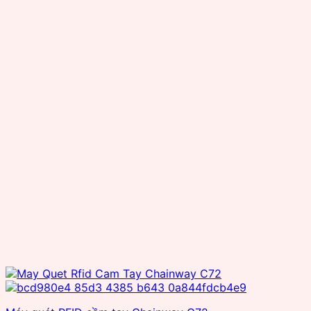
OEM
Reliablerfid
Senraise
Seuic
Smartrac
SuperLead
TSC
TSL
Wax resin
Zebra