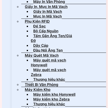
Máy In Văn Phòng
Giấy In, Mực In Mã Vạch
Giấy In Mã Vạch
Mực In Mã Vạch
Phụ Kiện RFID
Đế Sạc
Bộ Cấp Nguồn
Tấm Gắn Ăng Ten/Giá
Đỡ
Dây Cáp
Đầu Nối Ăng Ten
Máy Quét Mã Vạch
Máy quét mã vạch
Honywell
Máy quét mã vạch
Zebra
Thương hiệu khác
Thiết Bị Văn Phòng
Máy Kiểm Kho
Máy kiểm kho Honywell
Máy kiểm kho Zebra
Thương hiệu khác