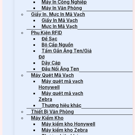
Máy In Công Nghiệp
Máy In Văn Phòng
Giấy In, Mực In Mã Vạch
Giấy In Mã Vạch
Mực In Mã Vạch
Phụ Kiện RFID
Đế Sạc
Bộ Cấp Nguồn
Tấm Gắn Ăng Ten/Giá
Đỡ
Dây Cáp
Đầu Nối Ăng Ten
Máy Quét Mã Vạch
Máy quét mã vạch
Honywell
Máy quét mã vạch
Zebra
Thương hiệu khác
Thiết Bị Văn Phòng
Máy Kiểm Kho
Máy kiểm kho Honywell
Máy kiểm kho Zebra