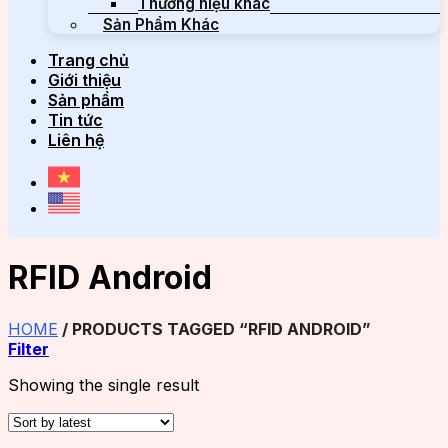
Thương hiệu khác
Sản Phẩm Khác
Trang chủ
Giới thiệu
Sản phẩm
Tin tức
Liên hệ
RFID Android
HOME
/
PRODUCTS TAGGED “RFID ANDROID”
Filter
Showing the single result