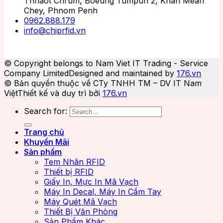
Thnaot Chrum, Boeung Tumpun 2, Khan Mean
Chey, Phnom Penh
0962.888.179
info@chiprfid.vn
© Copyright belongs to Nam Viet IT Trading - Service
Company Limited
Designed and maintained by
176.vn
© Bản quyền thuộc về CTy TNHH TM – DV IT Nam
Việt
Thiết kế và duy trì bởi
176.vn
Search for:
Trang chủ
Khuyến Mãi
Sản phẩm
Tem Nhãn RFID
Thiết bị RFID
Giấy In, Mực In Mã Vạch
Máy In Decal, Máy In Cầm Tay
Máy Quét Mã Vạch
Thiết Bị Văn Phòng
Sản Phẩm Khác