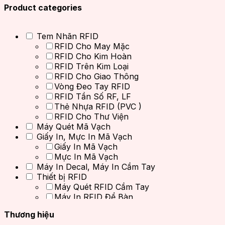
Product categories
Tem Nhãn RFID
RFID Cho May Mặc
RFID Cho Kim Hoàn
RFID Trên Kim Loại
RFID Cho Giao Thông
Vòng Đeo Tay RFID
RFID Tần Số RF, LF
Thẻ Nhựa RFID (PVC )
RFID Cho Thư Viện
Máy Quét Mã Vạch
Giấy In, Mực In Mã Vạch
Giấy In Mã Vạch
Mực In Mã Vạch
Máy In Decal, Máy In Cầm Tay
Thiết bị RFID
Máy Quét RFID Cầm Tay
Máy In RFID Để Bàn
Đầu Đọc Thẻ RFID
Thương hiệu
Đầu Đọc RFID Cố Định