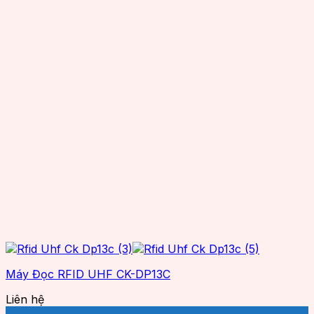
Senraise
Seuic
Smartrac
SuperLead
TSC
TSL
Wax resin
Zebra
Máy Đọc RFID UHF CK-DP13C
Liên hệ