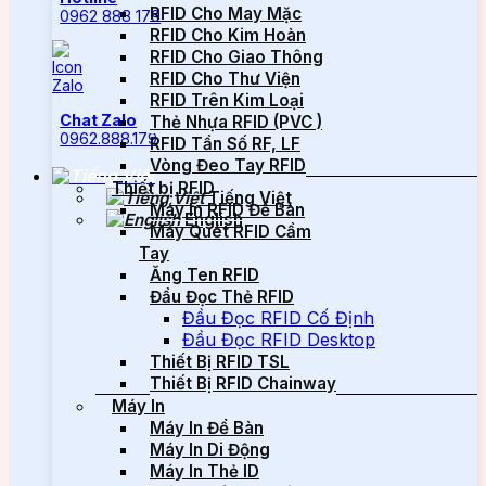
RFID Cho May Mặc
0962 888 179
RFID Cho Kim Hoàn
RFID Cho Giao Thông
RFID Cho Thư Viện
RFID Trên Kim Loại
Chat Zalo
Thẻ Nhựa RFID (PVC )
0962.888.179
RFID Tần Số RF, LF
Vòng Đeo Tay RFID
Thiết bị RFID
Tiếng Việt
Máy In RFID Để Bàn
English
Máy Quét RFID Cầm
Tay
Ăng Ten RFID
Đầu Đọc Thẻ RFID
Đầu Đọc RFID Cố Định
Đầu Đọc RFID Desktop
Thiết Bị RFID TSL
Thiết Bị RFID Chainway
Máy In
Máy In Để Bàn
Máy In Di Động
Máy In Thẻ ID