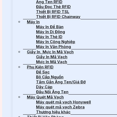
Ăng Ten RFID
Đầu Đọc Thẻ RFID
Thiết Bị RFID TSL
Thiết Bị RFID Chainway
Máy In
Máy In Để Bàn
Máy In Di Động
Máy In Thẻ ID
Máy In Công Nghiệp
Máy In Văn Phòng
Giấy In, Mực In Mã Vạch
Giấy In Mã Vạch
Mực In Mã Vạch
Phụ Kiện RFID
Đế Sạc
Bộ Cấp Nguồn
Tấm Gắn Ăng Ten/Giá Đỡ
Dây Cáp
Đầu Nối Ăng Ten
Máy Quét Mã Vạch
Máy quét mã vạch Honywell
Máy quét mã vạch Zebra
Thương hiệu khác