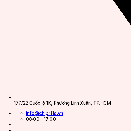
177/22 Quốc lộ 1K, Phường Linh Xuân, TP.HCM
info@chiprfid.vn
08:00 - 17:00