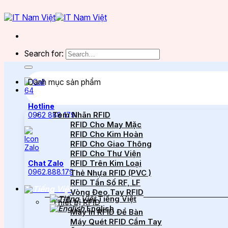
Search for:
Danh mục sản phẩm
Hotline
Tem Nhãn RFID
0962 888 179
RFID Cho May Mặc
RFID Cho Kim Hoàn
RFID Cho Giao Thông
RFID Cho Thư Viện
RFID Trên Kim Loại
Chat Zalo
0962.888.179
Thẻ Nhựa RFID (PVC )
RFID Tần Số RF, LF
Vòng Đeo Tay RFID
Tiếng Việt
Thiết bị RFID
English
Máy In RFID Để Bàn
Máy Quét RFID Cầm Tay