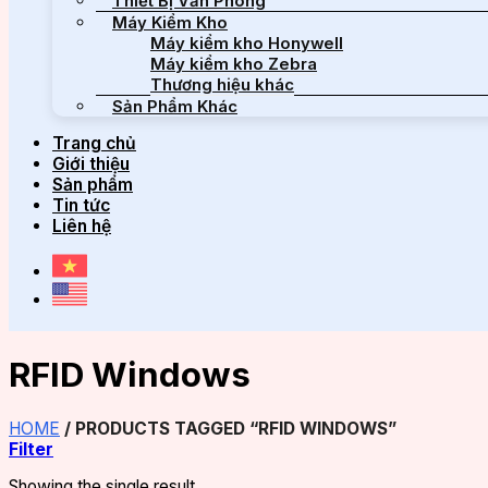
Thiết Bị Văn Phòng
Máy Kiểm Kho
Máy kiểm kho Honywell
Máy kiểm kho Zebra
Thương hiệu khác
Sản Phẩm Khác
Trang chủ
Giới thiệu
Sản phẩm
Tin tức
Liên hệ
RFID Windows
HOME
/
PRODUCTS TAGGED “RFID WINDOWS”
Filter
Showing the single result