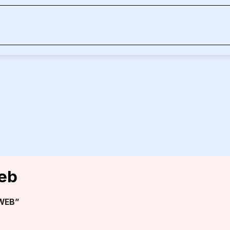
eb
WEB”