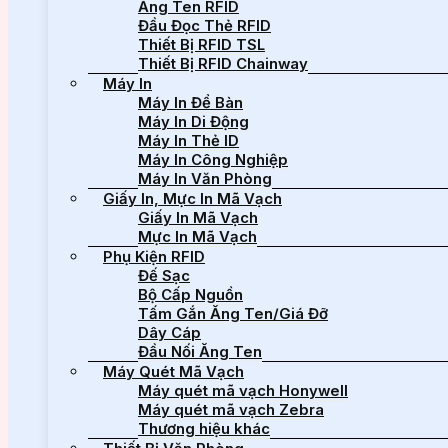
Ăng Ten RFID
Đầu Đọc Thẻ RFID
Thiết Bị RFID TSL
Thiết Bị RFID Chainway
Máy In
Máy In Để Bàn
Máy In Di Động
Máy In Thẻ ID
Máy In Công Nghiệp
Máy In Văn Phòng
Giấy In, Mực In Mã Vạch
Giấy In Mã Vạch
Mực In Mã Vạch
Phụ Kiện RFID
Đế Sạc
Bộ Cấp Nguồn
Tấm Gắn Ăng Ten/Giá Đỡ
Dây Cáp
Đầu Nối Ăng Ten
Máy Quét Mã Vạch
Máy quét mã vạch Honywell
Máy quét mã vạch Zebra
Thương hiệu khác