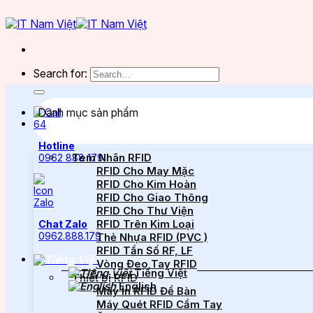
Search for:
Danh mục sản phẩm
Hotline
Tem Nhãn RFID
0962 888 179
RFID Cho May Mặc
RFID Cho Kim Hoàn
RFID Cho Giao Thông
RFID Cho Thư Viện
RFID Trên Kim Loại
Chat Zalo
0962.888.179
Thẻ Nhựa RFID (PVC )
RFID Tần Số RF, LF
Vòng Đeo Tay RFID
Tiếng Việt
Thiết bị RFID
English
Máy In RFID Để Bàn
Máy Quét RFID Cầm Tay