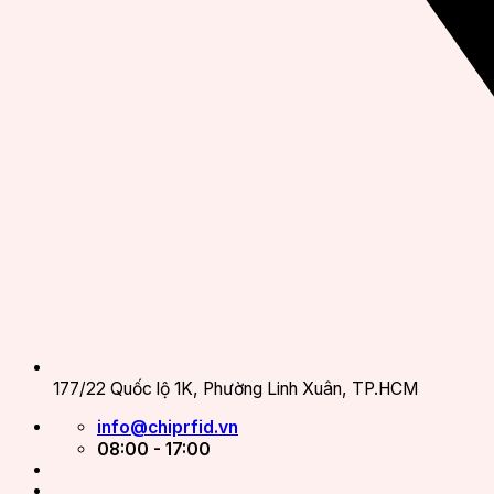
177/22 Quốc lộ 1K, Phường Linh Xuân, TP.HCM
info@chiprfid.vn
08:00 - 17:00