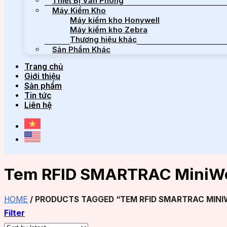
Thiết Bị Văn Phòng
Máy Kiểm Kho
Máy kiểm kho Honywell
Máy kiểm kho Zebra
Thương hiệu khác
Sản Phẩm Khác
Trang chủ
Giới thiệu
Sản phẩm
Tin tức
Liên hệ
Tem RFID SMARTRAC MiniW
HOME
/
PRODUCTS TAGGED “TEM RFID SMARTRAC MINI
Filter