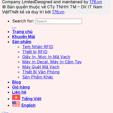
Company Limited
Designed and maintained by
176.vn
© Bản quyền thuộc về CTy TNHH TM – DV IT Nam
Việt
Thiết kế và duy trì bởi
176.vn
Search for:
Trang chủ
Khuyến Mãi
Sản phẩm
Tem Nhãn RFID
Thiết bị RFID
Giấy In, Mực In Mã Vạch
Máy In Decal, Máy In Cầm Tay
Máy Quét Mã Vạch
Thiết Bị Văn Phòng
Sản Phẩm Khác
Blog
Giỏ hàng
Liên hệ
Tiếng Việt
English