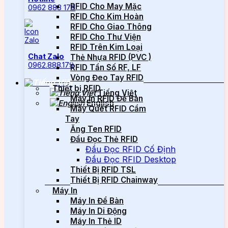
RFID Cho May Mặc
0962 888 179
RFID Cho Kim Hoàn
RFID Cho Giao Thông
RFID Cho Thư Viện
RFID Trên Kim Loại
Chat Zalo
Thẻ Nhựa RFID (PVC )
0962.888.179
RFID Tần Số RF, LF
Vòng Đeo Tay RFID
Thiết bị RFID
Tiếng Việt
Máy In RFID Để Bàn
English
Máy Quét RFID Cầm
Tay
Ăng Ten RFID
Đầu Đọc Thẻ RFID
Đầu Đọc RFID Cố Định
Đầu Đọc RFID Desktop
Thiết Bị RFID TSL
Thiết Bị RFID Chainway
Máy In
Máy In Để Bàn
Máy In Di Động
Máy In Thẻ ID