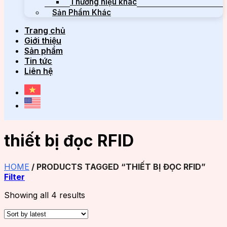
Thương hiệu khác
Sản Phẩm Khác
Trang chủ
Giới thiệu
Sản phẩm
Tin tức
Liên hệ
thiết bị đọc RFID
HOME
/
PRODUCTS TAGGED “THIẾT BỊ ĐỌC RFID”
Filter
Showing all 4 results