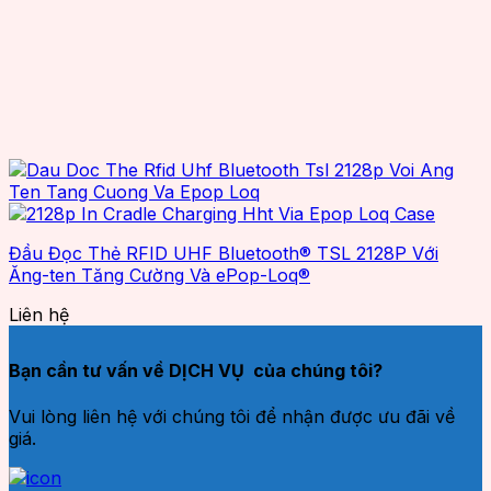
Đầu Đọc Thẻ RFID UHF Bluetooth® TSL 2128P Với
Ăng-ten Tăng Cường Và ePop-Loq®
Liên hệ
Bạn cần tư vấn về DỊCH VỤ của chúng tôi?
Vui lòng liên hệ với chúng tôi để nhận được ưu đãi về
giá.