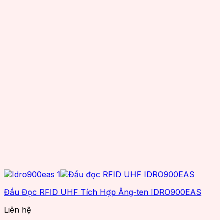
Monza
Máy Kiểm Kho
NXP
Phụ Kiện RFID
OCOM
Đế Sạc
OEM
Bộ Cấp Nguồn
Reliablerfid
Tấm Gắn Ăng Ten/Giá Đỡ
Senraise
Dây Cáp
Seuic
Đầu Nối Ăng Ten
Smartrac
Giải Pháp RTLS
SuperLead
TSC
TSL
Wax resin
Zebra
Đầu Đọc RFID UHF Tích Hợp Ăng-ten IDRO900EAS
Liên hệ