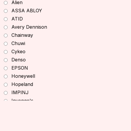
Alien
Máy Quét RFID Cầm Tay
ASSA ABLOY
Máy In RFID Để Bàn
ATID
Đầu Đọc Thẻ RFID
Avery Dennison
Đầu Đọc RFID Cố Định
Chainway
Đầu Đọc RFID Desktop
Chuwi
Ăng Ten RFID
Cykeo
Thiết Bị RFID TSL
Denso
Thiết Bị RFID Chainway
EPSON
Sản Phẩm Khác
Honeywell
Thiết Bị Văn Phòng
Hopeland
Máy In
IMPINJ
Máy In Để Bàn
Invengo's
Máy In Di Động
KEONN
Máy In Thẻ ID
Khác
Máy In Công Nghiệp
KURZ
Máy In Văn Phòng