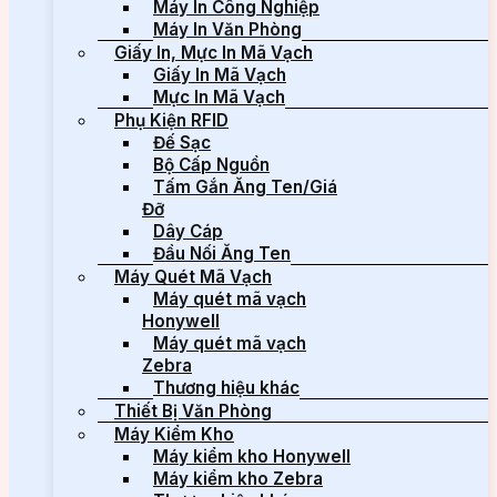
Máy In Công Nghiệp
Máy In Văn Phòng
Giấy In, Mực In Mã Vạch
Giấy In Mã Vạch
Mực In Mã Vạch
Phụ Kiện RFID
Đế Sạc
Bộ Cấp Nguồn
Tấm Gắn Ăng Ten/Giá
Đỡ
Dây Cáp
Đầu Nối Ăng Ten
Máy Quét Mã Vạch
Máy quét mã vạch
Honywell
Máy quét mã vạch
Zebra
Thương hiệu khác
Thiết Bị Văn Phòng
Máy Kiểm Kho
Máy kiểm kho Honywell
Máy kiểm kho Zebra