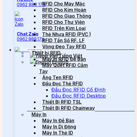
RFID Cho May Mặc
0962 888 179
RFID Cho Kim Hoàn
RFID Cho Giao Thông
RFID Cho Thư Viện
RFID Trên Kim Loại
Chat Zalo
Thẻ Nhựa RFID (PVC )
0962.888.179
RFID Tần Số RF, LF
Vòng Đeo Tay RFID
Thiết bị RFID
Tiếng Việt
Máy In RFID Để Bàn
English
Máy Quét RFID Cầm
Tay
Ăng Ten RFID
Đầu Đọc Thẻ RFID
Đầu Đọc RFID Cố Định
Đầu Đọc RFID Desktop
Thiết Bị RFID TSL
Thiết Bị RFID Chainway
Máy In
Máy In Để Bàn
Máy In Di Động
Máy In Thẻ ID