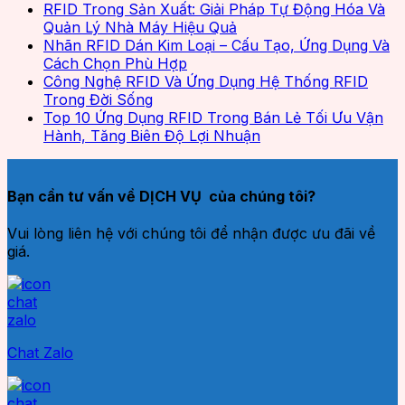
RFID Trong Sản Xuất: Giải Pháp Tự Động Hóa Và
Quản Lý Nhà Máy Hiệu Quả
Nhãn RFID Dán Kim Loại – Cấu Tạo, Ứng Dụng Và
Cách Chọn Phù Hợp
Công Nghệ RFID Và Ứng Dụng Hệ Thống RFID
Trong Đời Sống
Top 10 Ứng Dụng RFID Trong Bán Lẻ Tối Ưu Vận
Hành, Tăng Biên Độ Lợi Nhuận
Bạn cần tư vấn về DỊCH VỤ của chúng tôi?
Vui lòng liên hệ với chúng tôi để nhận được ưu đãi về
giá.
Chat Zalo