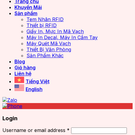
Trang chủ
Khuyến Mãi
Sản phẩm
Tem Nhãn RFID
Thiết bị RFID
Giấy In, Mực In Mã Vạch
Máy In Decal, Máy In Cầm Tay
Máy Quét Mã Vạch
Thiết Bị Văn Phòng
Sản Phẩm Khác
Blog
Giỏ hàng
Liên hệ
Tiếng Việt
English
Login
Username or email address
*