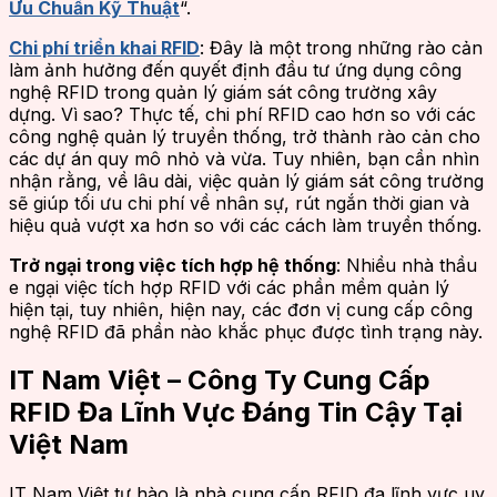
Ưu Chuẩn Kỹ Thuật
“.
Chi phí triển khai RFID
: Đây là một trong những rào cản
làm ảnh hưởng đến quyết định đầu tư ứng dụng công
nghệ RFID trong quản lý giám sát công trường xây
dựng. Vì sao? Thực tế, chi phí RFID cao hơn so với các
công nghệ quản lý truyền thống, trở thành rào cản cho
các dự án quy mô nhỏ và vừa. Tuy nhiên, bạn cần nhìn
nhận rằng, về lâu dài, việc quản lý giám sát công trường
sẽ giúp tối ưu chi phí về nhân sự, rút ngắn thời gian và
hiệu quả vượt xa hơn so với các cách làm truyền thống.
Trở ngại trong việc tích hợp hệ thống
: Nhiều nhà thầu
e ngại việc tích hợp RFID với các phần mềm quản lý
hiện tại, tuy nhiên, hiện nay, các đơn vị cung cấp công
nghệ RFID đã phần nào khắc phục được tình trạng này.
IT Nam Việt – Công Ty Cung Cấp
RFID Đa Lĩnh Vực Đáng Tin Cậy Tại
Việt Nam
IT Nam Việt tự hào là nhà cung cấp RFID đa lĩnh vực uy