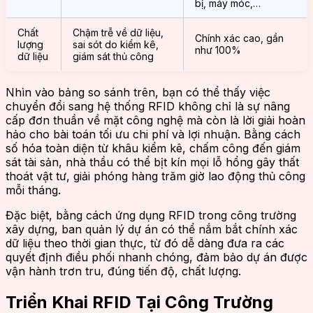
bị, máy móc,…
Chất
Chậm trễ về dữ liệu,
Chính xác cao, gần
lượng
sai sót do kiểm kê,
như 100%
dữ liệu
giám sát thủ công
Nhìn vào bảng so sánh trên, bạn có thể thấy việc
chuyển đổi sang hệ thống RFID không chỉ là sự nâng
cấp đơn thuần về mặt công nghệ mà còn là lời giải hoàn
hảo cho bài toán tối ưu chi phí và lợi nhuận. Bằng cách
số hóa toàn diện từ khâu kiểm kê, chấm công đến giám
sát tài sản, nhà thầu có thể bịt kín mọi lỗ hổng gây thất
thoát vật tư, giải phóng hàng trăm giờ lao động thủ công
mỗi tháng.
Đặc biệt, bằng cách ứng dụng RFID trong công trường
xây dựng, ban quản lý dự án có thể nắm bắt chính xác
dữ liệu theo thời gian thực, từ đó dễ dàng đưa ra các
quyết định điều phối nhanh chóng, đảm bảo dự án được
vận hành trơn tru, đúng tiến độ, chất lượng.
Triển Khai RFID Tại Công Trường