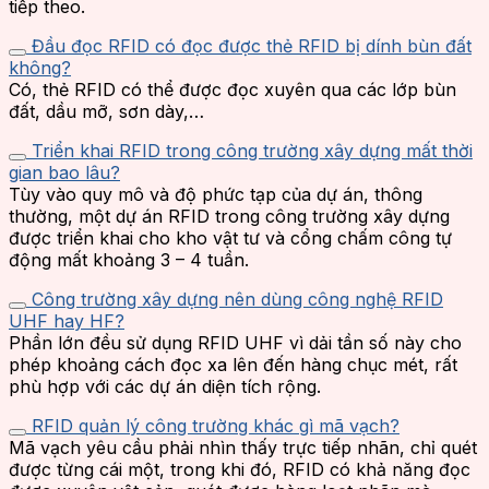
tiếp theo.
Đầu đọc RFID có đọc được thẻ RFID bị dính bùn đất
không?
Có, thẻ RFID có thể được đọc xuyên qua các lớp bùn
đất, dầu mỡ, sơn dày,…
Triển khai RFID trong công trường xây dựng mất thời
gian bao lâu?
Tùy vào quy mô và độ phức tạp của dự án, thông
thường, một dự án RFID trong công trường xây dựng
được triển khai cho kho vật tư và cổng chấm công tự
động mất khoảng 3 – 4 tuần.
Công trường xây dựng nên dùng công nghệ RFID
UHF hay HF?
Phần lớn đều sử dụng RFID UHF vì dải tần số này cho
phép khoảng cách đọc xa lên đến hàng chục mét, rất
phù hợp với các dự án diện tích rộng.
RFID quản lý công trường khác gì mã vạch?
Mã vạch yêu cầu phải nhìn thấy trực tiếp nhãn, chỉ quét
được từng cái một, trong khi đó, RFID có khả năng đọc