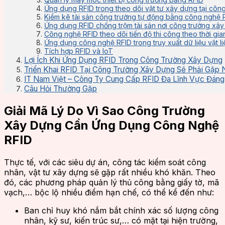
Ứng dụng RFID trong theo dõi vật tư xây dựng tại côn
Kiểm kê tài sản công trường tự động bằng công nghệ 
Ứng dụng RFID chống trộm tài sản nơi công trường xâ
Công nghệ RFID theo dõi tiến độ thi công theo thời gi
Ứng dụng công nghệ RFID trong truy xuất dữ liệu vật li
Tích hợp RFID và IoT
Lợi Ích Khi Ứng Dụng RFID Trong Công Trường Xây Dựng
Triển Khai RFID Tại Công Trường Xây Dựng Sẽ Phải Gặp
IT Nam Việt – Công Ty Cung Cấp RFID Đa Lĩnh Vực Đáng
Câu Hỏi Thường Gặp
Giải Mã Lý Do Vì Sao Công Trường
Xây Dựng Cần Ứng Dụng Công Nghệ
RFID
Thực tế, với các siêu dự án, công tác kiểm soát công
nhân, vật tư xây dựng sẽ gặp rất nhiều khó khăn. Theo
đó, các phương pháp quản lý thủ công bằng giấy tờ, mã
vạch,… bộc lộ nhiều điểm hạn chế, có thể kể đến như:
Ban chỉ huy khó nắm bắt chính xác số lượng công
nhân, kỹ sư, kiến trúc sư,… có mặt tại hiện trường,