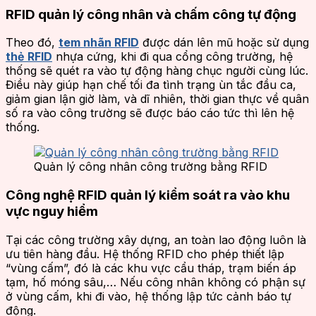
RFID quản lý công nhân và chấm công tự động
Theo đó,
tem nhãn RFID
được dán lên mũ hoặc sử dụng
thẻ RFID
nhựa cứng, khi đi qua cổng công trường, hệ
thống sẽ quét ra vào tự động hàng chục người cùng lúc.
Điều này giúp hạn chế tối đa tình trạng ùn tắc đầu ca,
giảm gian lận giờ làm, và dĩ nhiên, thời gian thực về quân
số ra vào công trường sẽ được báo cáo tức thì lên hệ
thống.
Quản lý công nhân công trường bằng RFID
Công nghệ RFID quản lý kiểm soát ra vào khu
vực nguy hiểm
Tại các công trường xây dựng, an toàn lao động luôn là
ưu tiên hàng đầu. Hệ thống RFID cho phép thiết lập
“vùng cấm”, đó là các khu vực cẩu tháp, trạm biến áp
tạm, hố móng sâu,… Nếu công nhân không có phận sự
ở vùng cấm, khi đi vào, hệ thống lập tức cảnh báo tự
động.