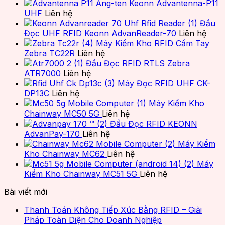
Ăng-ten Keonn Advantenna-P11
UHF
Liên hệ
Đầu
Đọc UHF RFID Keonn AdvanReader-70
Liên hệ
Máy Kiểm Kho RFID Cầm Tay
Zebra TC22R
Liên hệ
Đầu Đọc RFID RTLS Zebra
ATR7000
Liên hệ
Máy Đọc RFID UHF CK-
DP13C
Liên hệ
Máy Kiểm Kho
Chainway MC50 5G
Liên hệ
Đầu Đọc RFID KEONN
AdvanPay-170
Liên hệ
Máy Kiểm
Kho Chainway MC62
Liên hệ
Máy
Kiểm Kho Chainway MC51 5G
Liên hệ
Bài viết mới
Thanh Toán Không Tiếp Xúc Bằng RFID – Giải
Pháp Toàn Diện Cho Doanh Nghiệp