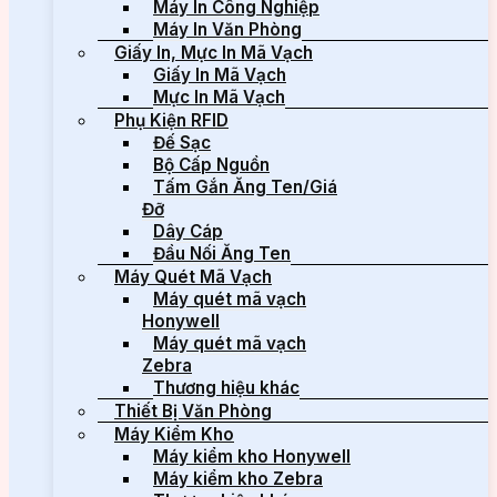
Máy In Công Nghiệp
Máy In Văn Phòng
Giấy In, Mực In Mã Vạch
Giấy In Mã Vạch
Mực In Mã Vạch
Phụ Kiện RFID
Đế Sạc
Bộ Cấp Nguồn
Tấm Gắn Ăng Ten/Giá
Đỡ
Dây Cáp
Đầu Nối Ăng Ten
Máy Quét Mã Vạch
Máy quét mã vạch
Honywell
Máy quét mã vạch
Zebra
Thương hiệu khác
Thiết Bị Văn Phòng
Máy Kiểm Kho
Máy kiểm kho Honywell
Máy kiểm kho Zebra