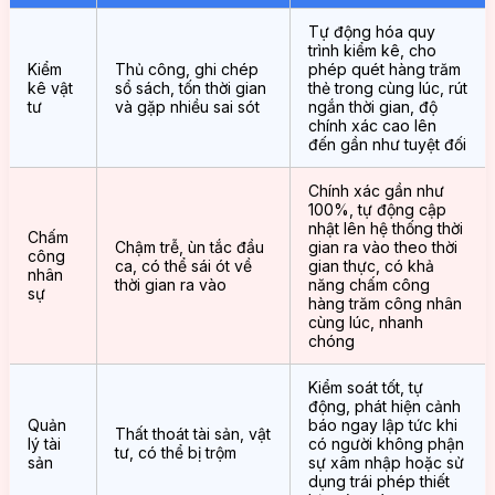
Tự động hóa quy
trình kiểm kê, cho
Kiểm
Thủ công, ghi chép
phép quét hàng trăm
kê vật
sổ sách, tốn thời gian
thẻ trong cùng lúc, rút
tư
và gặp nhiều sai sót
ngắn thời gian, độ
chính xác cao lên
đến gần như tuyệt đối
Chính xác gần như
100%, tự động cập
nhật lên hệ thống thời
Chấm
Chậm trễ, ùn tắc đầu
gian ra vào theo thời
công
ca, có thể sái ót về
gian thực, có khả
nhân
thời gian ra vào
năng chấm công
sự
hàng trăm công nhân
cùng lúc, nhanh
chóng
Kiểm soát tốt, tự
động, phát hiện cảnh
Quản
báo ngay lập tức khi
Thất thoát tài sản, vật
lý tài
có người không phận
tư, có thể bị trộm
sản
sự xâm nhập hoặc sử
dụng trái phép thiết