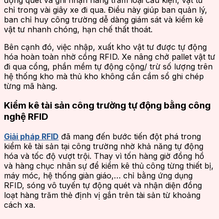
chỉ trong vài giây xe đi qua. Điều này giúp ban quản lý,
ban chỉ huy công trường dễ dàng giám sát và kiểm kê
vật tư nhanh chóng, hạn chế thất thoát.
Bên cạnh đó, việc nhập, xuất kho vật tư được tự động
hóa hoàn toàn nhờ cổng RFID. Xe nâng chở pallet vật tư
đi qua cổng, phần mềm tự động cộng/ trừ số lượng trên
hệ thống kho mà thủ kho không cần cầm sổ ghi chép
từng mã hàng.
Kiểm kê tài sản công trường tự động bằng công
nghệ RFID
Giải pháp RFID
đã mang đến bước tiến đột phá trong
kiểm kê tài sản tại công trường nhờ khả năng tự động
hóa và tốc độ vượt trội. Thay vì tốn hàng giờ đồng hồ
và hàng chục nhân sự để kiểm kê thủ công từng thiết bị,
máy móc, hệ thống giàn giáo,… chỉ bằng ứng dụng
RFID, sóng vô tuyến tự động quét và nhận diện đồng
loạt hàng trăm thẻ định vị gắn trên tài sản từ khoảng
cách xa.