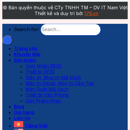
© Bản quyền thuộc về CTy TNHH TM – DV IT Nam Việt
Thiết kế và duy trì bởi
176.vn
Search for:
Trang chủ
Khuyến Mãi
Sản phẩm
Tem Nhãn RFID
Thiết bị RFID
Giấy In, Mực In Mã Vạch
Máy In Decal, Máy In Cầm Tay
Máy Quét Mã Vạch
Thiết Bị Văn Phòng
Sản Phẩm Khác
Blog
Giỏ hàng
Liên hệ
Tiếng Việt