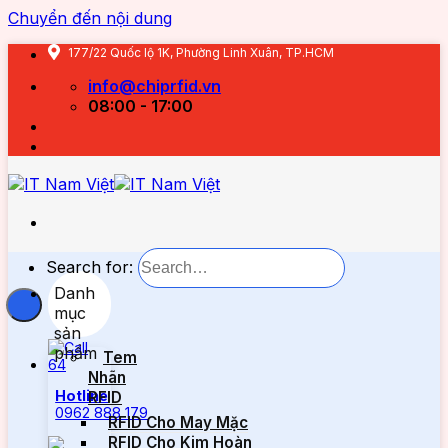
Chuyển đến nội dung
177/22 Quốc lộ 1K, Phường Linh Xuân, TP.HCM
info@chiprfid.vn
08:00 - 17:00
Search for:
Danh
mục
sản
phẩm
Tem
Nhãn
Hotline
RFID
0962 888 179
RFID Cho May Mặc
RFID Cho Kim Hoàn