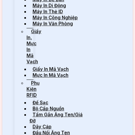
Máy In Di Động
Máy In Thẻ ID
Máy In Công Nghiệp
Máy In Văn Phòng
Giấy
In,
Mực
In
Mã
Vạch
Giấy In Mã Vạch
Mực In Mã Vạch
Phụ
Kiện
RFID
Đế Sạc
Bộ Cấp Nguồn
Tấm Gắn Ăng Ten/Giá
Đỡ
Dây Cáp
Đầu Nối Ăng Ten