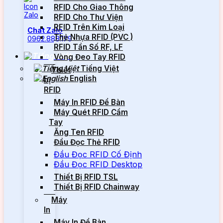
RFID Cho Giao Thông
RFID Cho Thư Viện
RFID Trên Kim Loại
Chat Zalo
Thẻ Nhựa RFID (PVC )
0962.888.179
RFID Tần Số RF, LF
Vòng Đeo Tay RFID
Tiếng Việt
Thiết
English
bị
RFID
Máy In RFID Để Bàn
Máy Quét RFID Cầm
Tay
Ăng Ten RFID
Đầu Đọc Thẻ RFID
Đầu Đọc RFID Cố Định
Đầu Đọc RFID Desktop
Thiết Bị RFID TSL
Thiết Bị RFID Chainway
Máy
In
Máy In Để Bàn