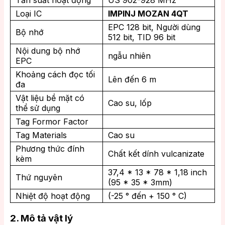
Tần suất hoạt động
US 902-928 MHz
Loại IC
IMPINJ MOZAN 4QT
EPC 128 bit, Người dùng
Bộ nhớ
512 bit, TID 96 bit
Nội dung bộ nhớ
ngẫu nhiên
EPC
Khoảng cách đọc tối
Lên đến 6 m
đa
Vật liệu bề mặt có
Cao su, lốp
thể sử dụng
Tag Formor Factor
Tag Materials
Cao su
Phương thức đính
Chất kết dính vulcanizate
kèm
37,4 * 13 * 78 * 1,18 inch
Thứ nguyên
(95 * 35 * 3mm)
Nhiệt độ hoạt động
(-25 ° đến + 150 ° C)
2. Mô tả vật lý