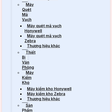
Máy
Quét
Mã
Vạch
Máy quét mã vạch
Honywell
Máy quét mã vạch
Zebra
Thương hiệu khác
Thiết
Bị
Văn
Phòng
Máy
Kiểm
Kho
Máy kiểm kho Honywell
Máy kiểm kho Zebra
Thương hiệu khác
Sản
Phẩm