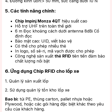
4. Đường kính uốn:> 50 mm, sức căng dưới 10 N
5. Các tính năng chính:
Chip Impinj Monza 4QT
hiệu suất cao
Hỗ trợ UHF trên toàn thế giới
6 m Đọc khoảng cách dưới antenna 8dBi Cố
định đọc
Bảo mật cao: UID, viết bảo vệ
Có thể cho phép nhiều thẻ
In logo, số sê-ri, mã vạch được cho phép
Công nghệ sản xuất
thẻ RFID
tiên tiến đảm bảo
chất lượng nổi bật
6. Ứng dụng Chip RFID cho lốp xe
1. Quản lý sản xuất lốp
2. Sử dụng quản lý tồn kho lốp xe
Bao bì:
túi PE, thùng carton, pallet nhựa hoặc
Plywood, hoặc các gói hàng đặc biệt khác theo yêu
cầu của khách hàng.