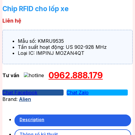
Chip RFID cho lốp xe
Liên hệ
Mẫu số: KMRU9535
Tần suất hoạt động: US 902-928 MHz
Loại IC: IMPINJ MOZAN4QT
0962.888.179
Tư vấn
Chat Facebook
Chat Zalo
Brand:
Alien
Description
Thông số kỹ thuật