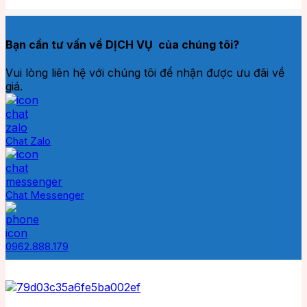
Bạn cần tư vấn về DỊCH VỤ của chúng tôi?
Vui lòng liên hệ với chúng tôi để nhận được ưu đãi về
giá.
Chat Zalo
Chat Messenger
0962.888.179