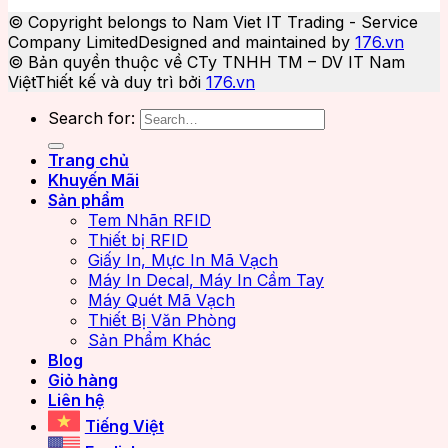
© Copyright belongs to Nam Viet IT Trading - Service
Company Limited
Designed and maintained by
176.vn
© Bản quyền thuộc về CTy TNHH TM – DV IT Nam
Việt
Thiết kế và duy trì bởi
176.vn
Search for:
Trang chủ
Khuyến Mãi
Sản phẩm
Tem Nhãn RFID
Thiết bị RFID
Giấy In, Mực In Mã Vạch
Máy In Decal, Máy In Cầm Tay
Máy Quét Mã Vạch
Thiết Bị Văn Phòng
Sản Phẩm Khác
Blog
Giỏ hàng
Liên hệ
Tiếng Việt