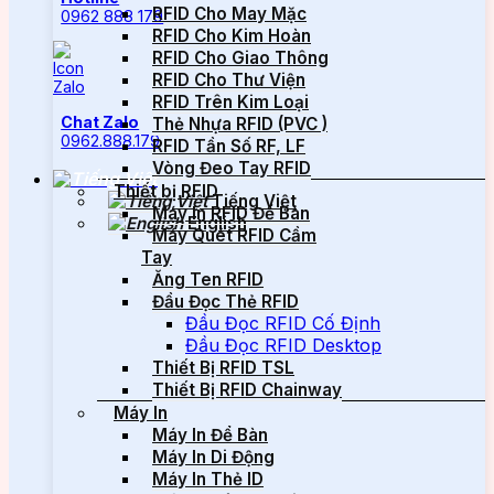
RFID Cho May Mặc
0962 888 179
RFID Cho Kim Hoàn
RFID Cho Giao Thông
RFID Cho Thư Viện
RFID Trên Kim Loại
Chat Zalo
Thẻ Nhựa RFID (PVC )
0962.888.179
RFID Tần Số RF, LF
Vòng Đeo Tay RFID
Thiết bị RFID
Tiếng Việt
Máy In RFID Để Bàn
English
Máy Quét RFID Cầm
Tay
Ăng Ten RFID
Đầu Đọc Thẻ RFID
Đầu Đọc RFID Cố Định
Đầu Đọc RFID Desktop
Thiết Bị RFID TSL
Thiết Bị RFID Chainway
Máy In
Máy In Để Bàn
Máy In Di Động
Máy In Thẻ ID