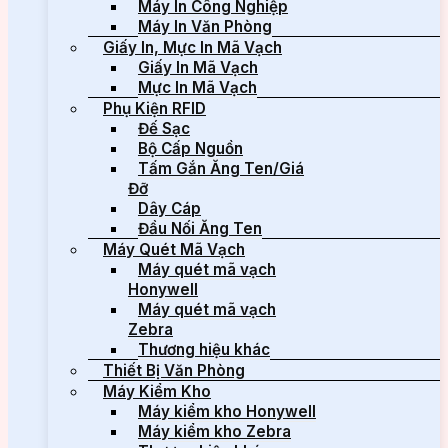
Máy In Công Nghiệp
Máy In Văn Phòng
Giấy In, Mực In Mã Vạch
Giấy In Mã Vạch
Mực In Mã Vạch
Phụ Kiện RFID
Đế Sạc
Bộ Cấp Nguồn
Tấm Gắn Ăng Ten/Giá
Đỡ
Dây Cáp
Đầu Nối Ăng Ten
Máy Quét Mã Vạch
Máy quét mã vạch
Honywell
Máy quét mã vạch
Zebra
Thương hiệu khác
Thiết Bị Văn Phòng
Máy Kiểm Kho
Máy kiểm kho Honywell
Máy kiểm kho Zebra