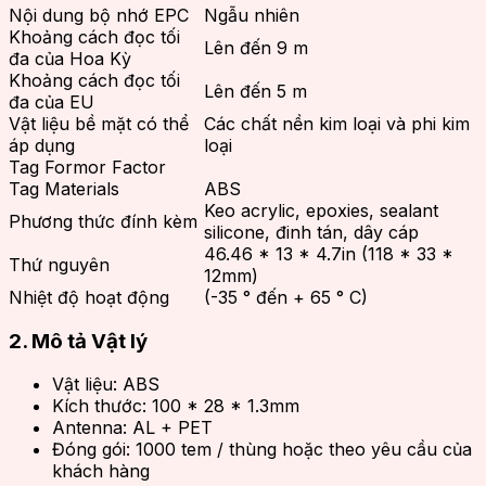
Nội dung bộ nhớ EPC
Ngẫu nhiên
Khoảng cách đọc tối
Lên đến 9 m
đa của Hoa Kỳ
Khoảng cách đọc tối
Lên đến 5 m
đa của EU
Vật liệu bề mặt có thể
Các chất nền kim loại và phi kim
áp dụng
loại
Tag Formor Factor
Tag Materials
ABS
Keo acrylic, epoxies, sealant
Phương thức đính kèm
silicone, đinh tán, dây cáp
46.46 * 13 * 4.7in (118 * 33 *
Thứ nguyên
12mm)
Nhiệt độ hoạt động
(-35 ° đến + 65 ° C)
2. Mô tả Vật lý
Vật liệu: ABS
Kích thước: 100 * 28 * 1.3mm
Antenna: AL + PET
Đóng gói: 1000 tem / thùng hoặc theo yêu cầu của
khách hàng