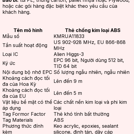
Bao bì:
túi PE, thùng carton, pallet nhựa hoặc Plywood,
hoặc các gói hàng đặc biệt khác theo yêu cầu của
khách hàng.
Tên mô hình
Thẻ chống kim loại ABS
Mẫu số
KMRUA11833
US 902-928 MHz, EU 866-868
Tần suất hoạt động
MHz
Loại IC
Alien Higgs-3
EPC 96 bit, Người dùng 512 bit,
Ký ức
TID 64 bit
Nội dung bộ nhớ EPC
Số lượng ngẫu nhiên, ngẫu nhiên
Khoảng cách đọc tối
Lên đến 9 m
đa của Hoa Kỳ
Khoảng cách đọc tối
Lên đến 5 m
đa của EU
Vật liệu bề mặt có thể
Các chất nền kim loại và phi kim
áp dụng
loại
Tag Formor Factor
Thẻ khó tính bất thường
Tag Materials
ABS
Phương thức đính
Keo acrylic, epoxies, sealant
kèm
silicone, đinh tán, dây cáp