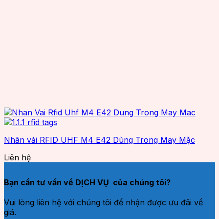
Nhãn vải RFID UHF M4 E42 Dùng Trong May Mặc
Liên hệ
Bạn cần tư vấn về DỊCH VỤ của chúng tôi?
Vui lòng liên hệ với chúng tôi để nhận được ưu đãi về
giá.