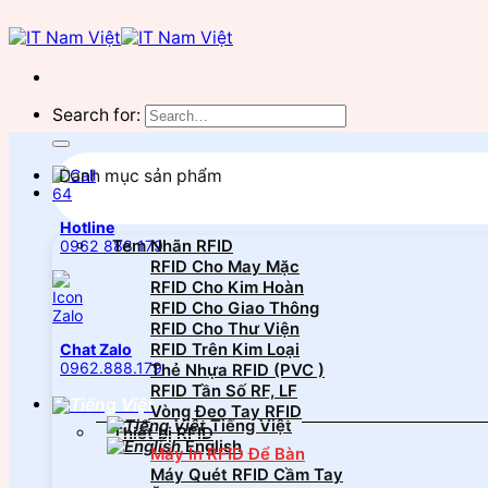
Search for:
Danh mục sản phẩm
Hotline
Tem Nhãn RFID
0962 888 179
RFID Cho May Mặc
RFID Cho Kim Hoàn
RFID Cho Giao Thông
RFID Cho Thư Viện
RFID Trên Kim Loại
Chat Zalo
0962.888.179
Thẻ Nhựa RFID (PVC )
RFID Tần Số RF, LF
Vòng Đeo Tay RFID
Tiếng Việt
Thiết bị RFID
English
Máy In RFID Để Bàn
Máy Quét RFID Cầm Tay