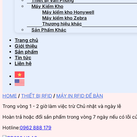
Thiết Bị Văn Phòng
Máy Kiểm Kho
Máy kiểm kho Honywell
Máy kiểm kho Zebra
Thương hiệu khác
Sản Phẩm Khác
Trang chủ
Giới thiệu
Sản phẩm
Tin tức
Liên hệ
HOME
/
THIẾT BỊ RFID
/
MÁY IN RFID ĐỂ BÀN
Trong vòng 1 - 2 giờ làm việc trừ Chủ nhật và ngày lễ
Hoàn trả hoặc đổi sản phẩm trong vòng 7 ngày nếu có lỗi c
Hotline:
0962 888 179