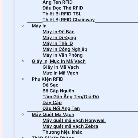
Ăng Ten RFID
Đầu Đọc Thẻ RFID
Thiết Bị RFID TSL
Thiết Bị RFID Chainway
Máy In
Máy In Để Bàn
Máy In Di Động
Máy In Thẻ ID
Máy In Công Nghiệp
Máy In Văn Phòng
Giấy In, Mực In Mã Vạch
Giấy In Mã Vạch
Mực In Mã Vạch
Phụ Kiện RFID
Đế Sạc
Bộ Cấp Nguồn
Tấm Gắn Ăng Ten/Giá Đỡ
Dây Cáp
Đầu Nối Ăng Ten
Máy Quét Mã Vạch
Máy quét mã vạch Honywell
Máy quét mã vạch Zebra
Thương hiệu khác