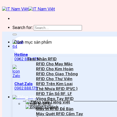
Search for:
Danh mục sản phẩm
Hotline
Tem Nhãn RFID
0962 888 179
RFID Cho May Mặc
RFID Cho Kim Hoàn
RFID Cho Giao Thông
RFID Cho Thư Viện
RFID Trên Kim Loại
Chat Zalo
0962.888.179
Thẻ Nhựa RFID (PVC )
RFID Tần Số RF, LF
Vòng Đeo Tay RFID
Tiếng Việt
Thiết bị RFID
English
Máy In RFID Để Bàn
Máy Quét RFID Cầm Tay