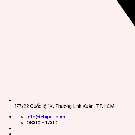
177/22 Quốc lộ 1K, Phường Linh Xuân, TP.HCM
info@chiprfid.vn
08:00 - 17:00