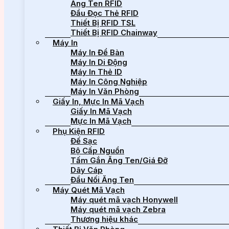
Ăng Ten RFID
Đầu Đọc Thẻ RFID
Thiết Bị RFID TSL
Thiết Bị RFID Chainway
Máy In
Máy In Để Bàn
Máy In Di Động
Máy In Thẻ ID
Máy In Công Nghiệp
Máy In Văn Phòng
Giấy In, Mực In Mã Vạch
Giấy In Mã Vạch
Mực In Mã Vạch
Phụ Kiện RFID
Đế Sạc
Bộ Cấp Nguồn
Tấm Gắn Ăng Ten/Giá Đỡ
Dây Cáp
Đầu Nối Ăng Ten
Máy Quét Mã Vạch
Máy quét mã vạch Honywell
Máy quét mã vạch Zebra
Thương hiệu khác