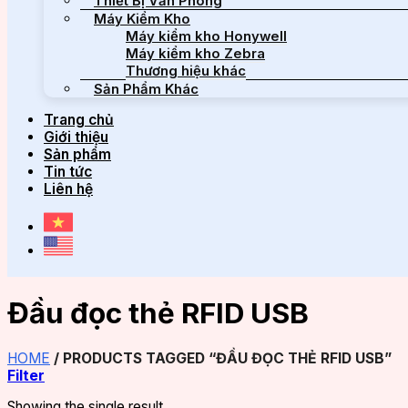
Thiết Bị Văn Phòng
Máy Kiểm Kho
Máy kiểm kho Honywell
Máy kiểm kho Zebra
Thương hiệu khác
Sản Phẩm Khác
Trang chủ
Giới thiệu
Sản phẩm
Tin tức
Liên hệ
Đầu đọc thẻ RFID USB
HOME
/
PRODUCTS TAGGED “ĐẦU ĐỌC THẺ RFID USB”
Filter
Showing the single result