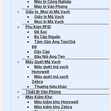
Máy In Công Nghiệp
Máy In Văn Phòng
Giấy In, Mực In Mã Vạch
Giấy In Mã Vạch
Mực In Mã Vạch
Phụ Kiện RFID
Đế Sạc
Bộ Cấp Nguồn
Tấm Gắn Ăng Ten/Giá
Đỡ
Dây Cáp
Đầu Nối Ăng Ten
Máy Quét Mã Vạch
Máy quét mã vạch
Honywell
Máy quét mã vạch
Zebra
Thương hiệu khác
Thiết Bị Văn Phòng
Máy Kiểm Kho
Máy kiểm kho Honywell
Máy kiểm kho Zebra