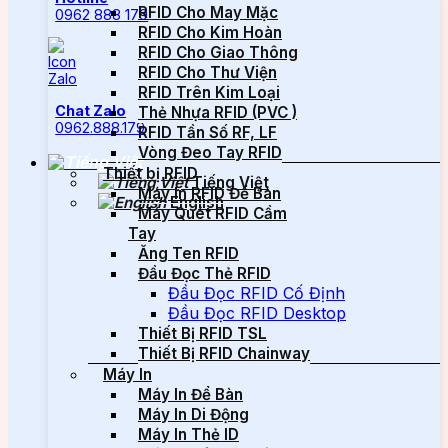
RFID Cho May Mặc
0962 888 179
RFID Cho Kim Hoàn
RFID Cho Giao Thông
RFID Cho Thư Viện
RFID Trên Kim Loại
Chat Zalo
Thẻ Nhựa RFID (PVC )
0962.888.179
RFID Tần Số RF, LF
Vòng Đeo Tay RFID
Thiết bị RFID
Tiếng Việt
Máy In RFID Để Bàn
English
Máy Quét RFID Cầm
Tay
Ăng Ten RFID
Đầu Đọc Thẻ RFID
Đầu Đọc RFID Cố Định
Đầu Đọc RFID Desktop
Thiết Bị RFID TSL
Thiết Bị RFID Chainway
Máy In
Máy In Để Bàn
Máy In Di Động
Máy In Thẻ ID