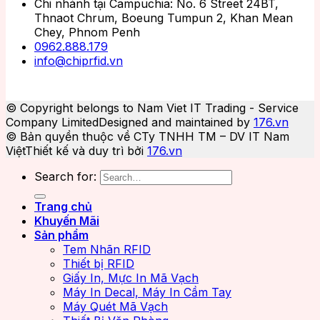
Chi nhánh tại Campuchia: No. 6 Street 24BT,
Thnaot Chrum, Boeung Tumpun 2, Khan Mean
Chey, Phnom Penh
0962.888.179
info@chiprfid.vn
© Copyright belongs to Nam Viet IT Trading - Service
Company Limited
Designed and maintained by
176.vn
© Bản quyền thuộc về CTy TNHH TM – DV IT Nam
Việt
Thiết kế và duy trì bởi
176.vn
Search for:
Trang chủ
Khuyến Mãi
Sản phẩm
Tem Nhãn RFID
Thiết bị RFID
Giấy In, Mực In Mã Vạch
Máy In Decal, Máy In Cầm Tay
Máy Quét Mã Vạch