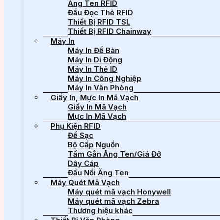
Ăng Ten RFID
Đầu Đọc Thẻ RFID
Thiết Bị RFID TSL
Thiết Bị RFID Chainway
Máy In
Máy In Để Bàn
Máy In Di Động
Máy In Thẻ ID
Máy In Công Nghiệp
Máy In Văn Phòng
Giấy In, Mực In Mã Vạch
Giấy In Mã Vạch
Mực In Mã Vạch
Phụ Kiện RFID
Đế Sạc
Bộ Cấp Nguồn
Tấm Gắn Ăng Ten/Giá Đỡ
Dây Cáp
Đầu Nối Ăng Ten
Máy Quét Mã Vạch
Máy quét mã vạch Honywell
Máy quét mã vạch Zebra
Thương hiệu khác