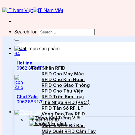
Search for:
Danh mục sản phẩm
Hotline
Tem Nhãn RFID
0962 888 179
RFID Cho May Mặc
RFID Cho Kim Hoàn
RFID Cho Giao Thông
RFID Cho Thư Viện
RFID Trên Kim Loại
Chat Zalo
0962.888.179
Thẻ Nhựa RFID (PVC )
RFID Tần Số RF, LF
Vòng Đeo Tay RFID
Tiếng Việt
Thiết bị RFID
English
Máy In RFID Để Bàn
Máy Quét RFID Cầm Tay