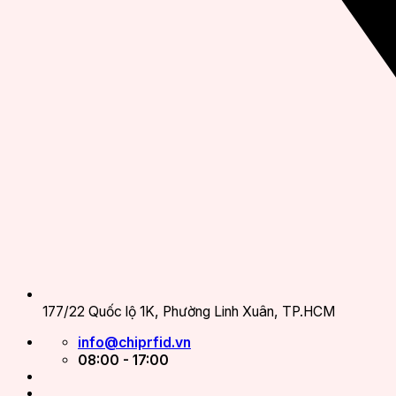
177/22 Quốc lộ 1K, Phường Linh Xuân, TP.HCM
info@chiprfid.vn
08:00 - 17:00