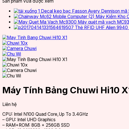
Sản phẩm vừa được xem
Decal keo bạc Fasson Avery Dennison m
Máy Kiểm Kho 
Máy quét mã vạch MC9
Thẻ RFID UHF Alien 9940
Máy Tính Bảng Chuwi Hi10 X
Liên hệ
CPU: Intel N100 Quad Core,Up To 3.4GHz
– GPU: Intel UHD Graphics
– RAM+ROM: 8GB + 256GB SSD