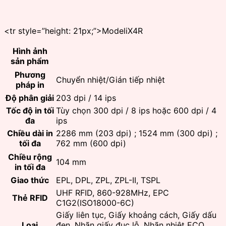
<tr style=”height: 21px;”>ModeliX4R
Hình ảnh
sản phẩm
Phương
Chuyển nhiệt/Gián tiếp nhiệt
pháp in
Độ phân giải
203 dpi / 14 ips
Tốc độ in tối
Tùy chọn 300 dpi / 8 ips hoặc 600 dpi / 4
đa
ips
Chiều dài in
2286 mm (203 dpi) ; 1524 mm (300 dpi) ;
tối đa
762 mm (600 dpi)
Chiều rộng
104 mm
in tối đa
Giao thức
EPL, DPL, ZPL, ZPL-II, TSPL
UHF RFID, 860-928MHz, EPC
Thẻ RFID
C1G2(ISO18000-6C)
Giấy liên tục, Giấy khoảng cách, Giấy dấu
Loại
đen, Nhãn giấy đục lỗ, Nhãn nhiệt ECO,