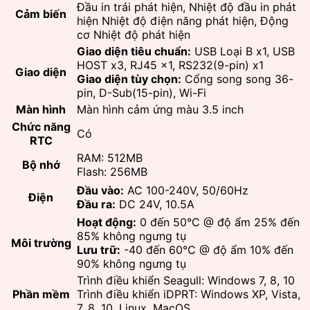
Đầu in trái phát hiện, Nhiệt độ đầu in phát
Cảm biến
hiện Nhiệt độ điện năng phát hiện, Động
cơ Nhiệt độ phát hiện
Giao diện tiêu chuẩn:
USB Loại B x1, USB
HOST x3, RJ45 x1, RS232(9-pin) x1
Giao diện
Giao diện tùy chọn:
Cổng song song 36-
pin, D-Sub(15-pin), Wi-Fi
Màn hình
Màn hình cảm ứng màu 3.5 inch
Chức năng
Có
RTC
RAM: 512MB
Bộ nhớ
Flash: 256MB
Đầu vào:
AC 100-240V, 50/60Hz
Điện
Đầu ra:
DC 24V, 10.5A
Hoạt động:
0 đến 50°C @ độ ẩm 25% đến
85% không ngưng tụ
Môi trường
Lưu trữ:
-40 đến 60°C @ độ ẩm 10% đến
90% không ngưng tụ
Trình điều khiển Seagull: Windows 7, 8, 10
Phần mềm
Trình điều khiển iDPRT: Windows XP, Vista,
7, 8, 10, Linux, MacOS