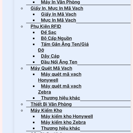
Máy In Văn Phòng
Giấy In, Mực In Mã Vạch
Giấy In Mã Vạch
Mực In Mã Vạch
Phụ Kiện RFID
Đế Sạc
Bộ Cấp Nguồn
Tấm Gắn Ăng Ten/Giá
Đỡ
Dây Cáp
Đầu Nối Ăng Ten
Máy Quét Mã Vạch
Máy quét mã vạch
Honywell
Máy quét mã vạch
Zebra
Thương hiệu khác
Thiết Bị Văn Phòng
Máy Kiểm Kho
Máy kiểm kho Honywell
Máy kiểm kho Zebra
Thương hiệu khác