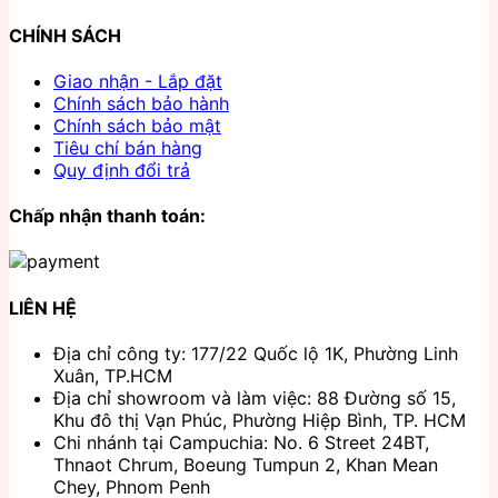
CHÍNH SÁCH
Giao nhận - Lắp đặt
Chính sách bảo hành
Chính sách bảo mật
Tiêu chí bán hàng
Quy định đổi trả
Chấp nhận thanh toán:
LIÊN HỆ
Địa chỉ công ty: 177/22 Quốc lộ 1K, Phường Linh
Xuân, TP.HCM
Địa chỉ showroom và làm việc: 88 Đường số 15,
Khu đô thị Vạn Phúc, Phường Hiệp Bình, TP. HCM
Chi nhánh tại Campuchia: No. 6 Street 24BT,
Thnaot Chrum, Boeung Tumpun 2, Khan Mean
Chey, Phnom Penh