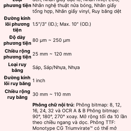
phương tiện
Nhãn nghệ thuật nửa bóng, Nhãn giấy
tổng hợp, Nhãn giấy vinyl, Ruy băng dệt
Đường kính
lõi phương
1.5″/3″ (ID.); Max. 10″ (OD.)
tiện
Độ dày
80 μm ~ 250 μm
phương tiện
Chiều rộng
25 mm ~ 120 mm
phương tiện
Loại ruy
Sáp, Sáp/Nhựa, Nhựa
băng
Đường kính
1 inch
lõi ruy băng
Chiều rộng
30 mm ~ 110 mm
ruy băng
Phông chữ nội trú:
Phông bitmap: 8, 12,
16, 24, 32 và OCR A & B Phông bitmap:
90°, 180°, 270° xoay. Mở rộng tối đa 10 lần
theo chiều ngang và dọc. Phông TTF:
Monotype CG Triumvirate™ có thể mở