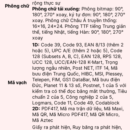
rộng thực sự
Phông chữ
Phông chữ tải xuống:
Phông bitmap: 90°,
180°, 270° xoay, ký tự đơn: 90°, 180°, 270°
xoay. Phông chữ Châu Á truyền thống:
16×16, 24×24. Phông TTF tiếng Trung giản
thể, tiếng Nhật, tiếng Hàn: 90°, 180°, 270°
xoay
1D:
Code 39, Code 93, EAN 8/13 (thêm 2
hoặc 5), UPC A/E (thêm 2 hoặc 5), Code
128 (Subsets A, B, C), EAN 128, RPS 128,
UCC 128, UCC/EAN-128 K-Mart, Trọng
lượng ngẫu nhiên, Post NET, ITF 14, Mã
bưu điện Trung Quốc, HIBC, MSI, Plessey,
Telepen, FIM, GS1 DataBar, Mã bưu điện
Mã vạch
Đức, Planet 11 & 13 số, Postnet, 1 của 5 với
kiểm tra có thể đọc bằng mắt thường, Tiêu
chuẩn 2 của 5, Công nghiệp 2 của 5,
Logmars, Code 11, Code 49, Codablock
2D:
PDF417, Mã ma trận dữ liệu, Mã Maxi,
Mã QR, Mã Micro PDF417, Mã QR Micro,
Mã Aztec
Giấy ra phát hiện, Ruy băng ra phát hiện,