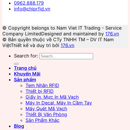
0962.888.179
info@chiprfid.vn
© Copyright belongs to Nam Viet IT Trading - Service
Company Limited
Designed and maintained by
176.vn
© Bản quyền thuộc về CTy TNHH TM – DV IT Nam
Việt
Thiết kế và duy trì bởi
176.vn
Search for:
Trang chủ
Khuyến Mãi
Sản phẩm
Tem Nhãn RFID
Thiết bị RFID
Giấy In, Mực In Mã Vạch
Máy In Decal, Máy In Cầm Tay
Máy Quét Mã Vạch
Thiết Bị Văn Phòng
Sản Phẩm Khác
Blog