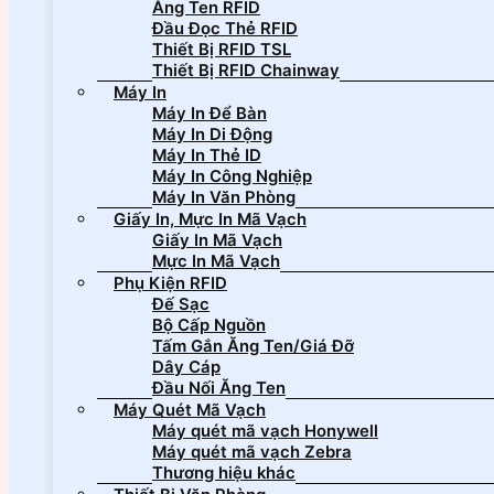
Ăng Ten RFID
Đầu Đọc Thẻ RFID
Thiết Bị RFID TSL
Thiết Bị RFID Chainway
Máy In
Máy In Để Bàn
Máy In Di Động
Máy In Thẻ ID
Máy In Công Nghiệp
Máy In Văn Phòng
Giấy In, Mực In Mã Vạch
Giấy In Mã Vạch
Mực In Mã Vạch
Phụ Kiện RFID
Đế Sạc
Bộ Cấp Nguồn
Tấm Gắn Ăng Ten/Giá Đỡ
Dây Cáp
Đầu Nối Ăng Ten
Máy Quét Mã Vạch
Máy quét mã vạch Honywell
Máy quét mã vạch Zebra
Thương hiệu khác