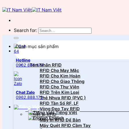
Search for:
Danh mục sản phẩm
Hotline
Tem Nhãn RFID
0962 888 179
RFID Cho May Mặc
RFID Cho Kim Hoàn
RFID Cho Giao Thông
RFID Cho Thư Viện
RFID Trên Kim Loại
Chat Zalo
0962.888.179
Thẻ Nhựa RFID (PVC )
RFID Tần Số RF, LF
Vòng Đeo Tay RFID
Tiếng Việt
Thiết bị RFID
English
Máy In RFID Để Bàn
Máy Quét RFID Cầm Tay