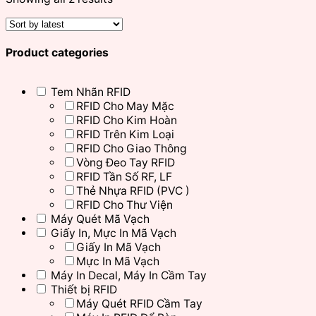
Product categories
Tem Nhãn RFID
RFID Cho May Mặc
RFID Cho Kim Hoàn
RFID Trên Kim Loại
RFID Cho Giao Thông
Vòng Đeo Tay RFID
RFID Tần Số RF, LF
Thẻ Nhựa RFID (PVC )
RFID Cho Thư Viện
Máy Quét Mã Vạch
Giấy In, Mực In Mã Vạch
Giấy In Mã Vạch
Mực In Mã Vạch
Máy In Decal, Máy In Cầm Tay
Thiết bị RFID
Máy Quét RFID Cầm Tay