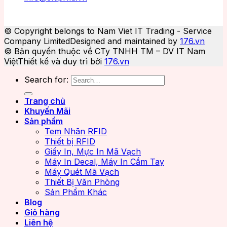
© Copyright belongs to Nam Viet IT Trading - Service
Company Limited
Designed and maintained by
176.vn
© Bản quyền thuộc về CTy TNHH TM – DV IT Nam
Việt
Thiết kế và duy trì bởi
176.vn
Search for:
Trang chủ
Khuyến Mãi
Sản phẩm
Tem Nhãn RFID
Thiết bị RFID
Giấy In, Mực In Mã Vạch
Máy In Decal, Máy In Cầm Tay
Máy Quét Mã Vạch
Thiết Bị Văn Phòng
Sản Phẩm Khác
Blog
Giỏ hàng
Liên hệ