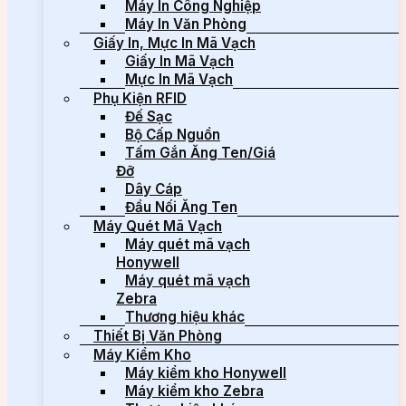
Máy In Công Nghiệp
Máy In Văn Phòng
Giấy In, Mực In Mã Vạch
Giấy In Mã Vạch
Mực In Mã Vạch
Phụ Kiện RFID
Đế Sạc
Bộ Cấp Nguồn
Tấm Gắn Ăng Ten/Giá
Đỡ
Dây Cáp
Đầu Nối Ăng Ten
Máy Quét Mã Vạch
Máy quét mã vạch
Honywell
Máy quét mã vạch
Zebra
Thương hiệu khác
Thiết Bị Văn Phòng
Máy Kiểm Kho
Máy kiểm kho Honywell
Máy kiểm kho Zebra