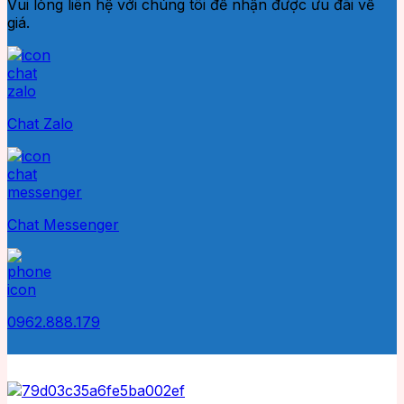
Vui lòng liên hệ với chúng tôi để nhận được ưu đãi về
giá.
Chat Zalo
Chat Messenger
0962.888.179