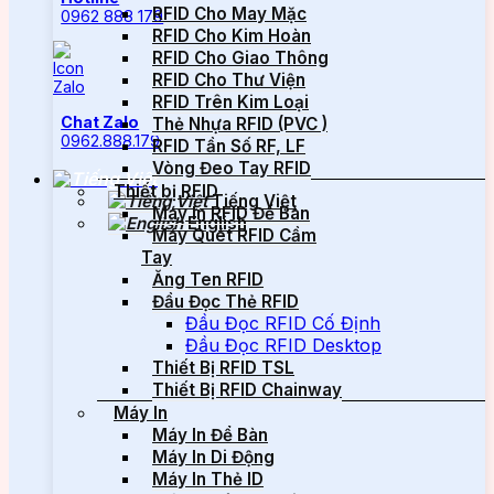
RFID Cho May Mặc
0962 888 179
RFID Cho Kim Hoàn
RFID Cho Giao Thông
RFID Cho Thư Viện
RFID Trên Kim Loại
Chat Zalo
Thẻ Nhựa RFID (PVC )
0962.888.179
RFID Tần Số RF, LF
Vòng Đeo Tay RFID
Thiết bị RFID
Tiếng Việt
Máy In RFID Để Bàn
English
Máy Quét RFID Cầm
Tay
Ăng Ten RFID
Đầu Đọc Thẻ RFID
Đầu Đọc RFID Cố Định
Đầu Đọc RFID Desktop
Thiết Bị RFID TSL
Thiết Bị RFID Chainway
Máy In
Máy In Để Bàn
Máy In Di Động
Máy In Thẻ ID