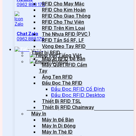
RFID Cho May Mặc
0962 888 179
RFID Cho Kim Hoàn
RFID Cho Giao Thông
RFID Cho Thư Viện
RFID Trên Kim Loại
Chat Zalo
Thẻ Nhựa RFID (PVC )
0962.888.179
RFID Tần Số RF, LF
Vòng Đeo Tay RFID
Thiết bị RFID
Tiếng Việt
Máy In RFID Để Bàn
English
Máy Quét RFID Cầm
Tay
Ăng Ten RFID
Đầu Đọc Thẻ RFID
Đầu Đọc RFID Cố Định
Đầu Đọc RFID Desktop
Thiết Bị RFID TSL
Thiết Bị RFID Chainway
Máy In
Máy In Để Bàn
Máy In Di Động
Máy In Thẻ ID