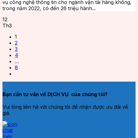
vụ công nghệ thông tin cho ngành vận tải hàng không,
trong năm 2022, có đến 26 triệu hành...
12
Th3
1
2
3
4
…
8
Bạn cần tư vấn về DỊCH VỤ của chúng tôi?
Vui lòng liên hệ với chúng tôi để nhận được ưu đãi về
giá.