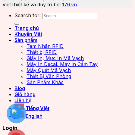
Việt
Thiết kế và duy trì bởi
176.vn
Search for:
Trang chủ
Khuyến Mãi
Sản phẩm
Tem Nhãn RFID
Thiết bị RFID
Giấy In, Mực In Mã Vạch
Máy In Decal, Máy In Cầm Tay
Máy Quét Mã Vạch
Thiết Bị Văn Phòng
Sản Phẩm Khác
Blog
Giỏ hàng
Liên hệ
Tiếng Việt
English
Login