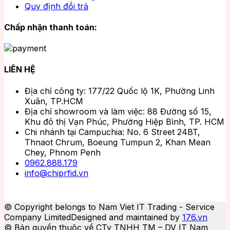
Quy định đổi trả
Chấp nhận thanh toán:
LIÊN HỆ
Địa chỉ công ty: 177/22 Quốc lộ 1K, Phường Linh
Xuân, TP.HCM
Địa chỉ showroom và làm việc: 88 Đường số 15,
Khu đô thị Vạn Phúc, Phường Hiệp Bình, TP. HCM
Chi nhánh tại Campuchia: No. 6 Street 24BT,
Thnaot Chrum, Boeung Tumpun 2, Khan Mean
Chey, Phnom Penh
0962.888.179
info@chiprfid.vn
© Copyright belongs to Nam Viet IT Trading - Service
Company Limited
Designed and maintained by
176.vn
© Bản quyền thuộc về CTy TNHH TM – DV IT Nam