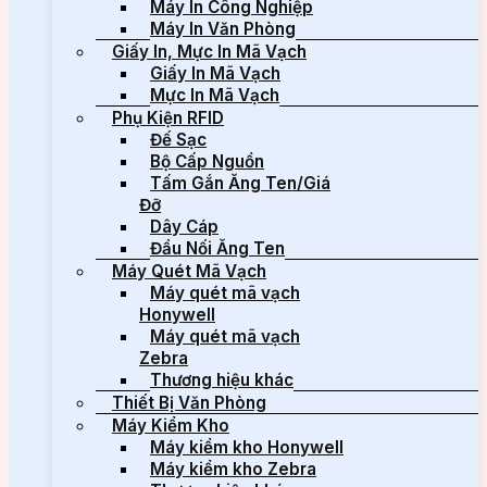
Máy In Công Nghiệp
Máy In Văn Phòng
Giấy In, Mực In Mã Vạch
Giấy In Mã Vạch
Mực In Mã Vạch
Phụ Kiện RFID
Đế Sạc
Bộ Cấp Nguồn
Tấm Gắn Ăng Ten/Giá
Đỡ
Dây Cáp
Đầu Nối Ăng Ten
Máy Quét Mã Vạch
Máy quét mã vạch
Honywell
Máy quét mã vạch
Zebra
Thương hiệu khác
Thiết Bị Văn Phòng
Máy Kiểm Kho
Máy kiểm kho Honywell
Máy kiểm kho Zebra