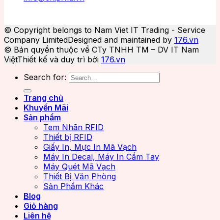
© Copyright belongs to Nam Viet IT Trading - Service
Company Limited
Designed and maintained by
176.vn
© Bản quyền thuộc về CTy TNHH TM – DV IT Nam
Việt
Thiết kế và duy trì bởi
176.vn
Search for:
Trang chủ
Khuyến Mãi
Sản phẩm
Tem Nhãn RFID
Thiết bị RFID
Giấy In, Mực In Mã Vạch
Máy In Decal, Máy In Cầm Tay
Máy Quét Mã Vạch
Thiết Bị Văn Phòng
Sản Phẩm Khác
Blog
Giỏ hàng
Liên hệ