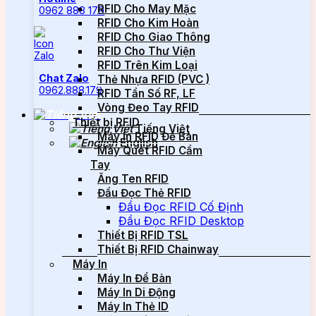
RFID Cho May Mặc
0962 888 179
RFID Cho Kim Hoàn
RFID Cho Giao Thông
RFID Cho Thư Viện
RFID Trên Kim Loại
Chat Zalo
Thẻ Nhựa RFID (PVC )
0962.888.179
RFID Tần Số RF, LF
Vòng Đeo Tay RFID
Thiết bị RFID
Tiếng Việt
Máy In RFID Để Bàn
English
Máy Quét RFID Cầm
Tay
Ăng Ten RFID
Đầu Đọc Thẻ RFID
Đầu Đọc RFID Cố Định
Đầu Đọc RFID Desktop
Thiết Bị RFID TSL
Thiết Bị RFID Chainway
Máy In
Máy In Để Bàn
Máy In Di Động
Máy In Thẻ ID