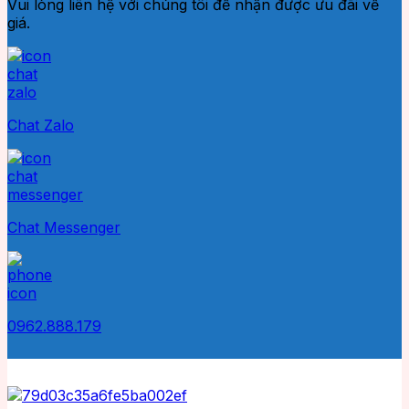
Vui lòng liên hệ với chúng tôi để nhận được ưu đãi về
giá.
Chat Zalo
Chat Messenger
0962.888.179