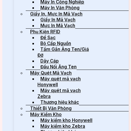
Máy In Công Nghiệp
Máy In Văn Phòng
Giấy In, Mực In Mã Vạch
Giấy In Mã Vạch
Mực In Mã Vạch
Phụ Kiện RFID
Đế Sạc
Bộ Cấp Nguồn
Tấm Gắn Ăng Ten/Giá
Đỡ
Dây Cáp
Đầu Nối Ăng Ten
Máy Quét Mã Vạch
Máy quét mã vạch
Honywell
Máy quét mã vạch
Zebra
Thương hiệu khác
Thiết Bị Văn Phòng
Máy Kiểm Kho
Máy kiểm kho Honywell
Máy kiểm kho Zebra