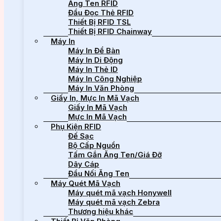
Ăng Ten RFID
Đầu Đọc Thẻ RFID
Thiết Bị RFID TSL
Thiết Bị RFID Chainway
Máy In
Máy In Để Bàn
Máy In Di Động
Máy In Thẻ ID
Máy In Công Nghiệp
Máy In Văn Phòng
Giấy In, Mực In Mã Vạch
Giấy In Mã Vạch
Mực In Mã Vạch
Phụ Kiện RFID
Đế Sạc
Bộ Cấp Nguồn
Tấm Gắn Ăng Ten/Giá Đỡ
Dây Cáp
Đầu Nối Ăng Ten
Máy Quét Mã Vạch
Máy quét mã vạch Honywell
Máy quét mã vạch Zebra
Thương hiệu khác