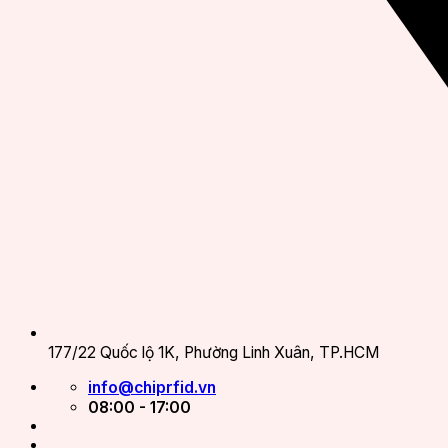
177/22 Quốc lộ 1K, Phường Linh Xuân, TP.HCM
info@chiprfid.vn
08:00 - 17:00