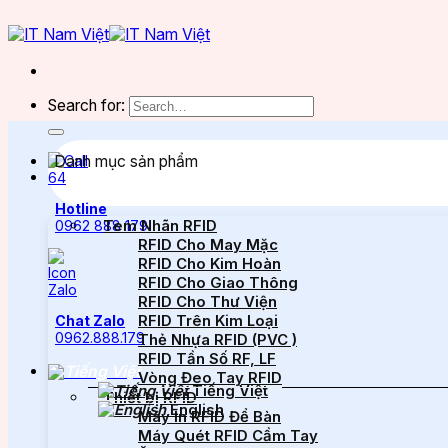
Search for:
Danh mục sản phẩm
Hotline
Tem Nhãn RFID
0962 888 179
RFID Cho May Mặc
RFID Cho Kim Hoàn
RFID Cho Giao Thông
RFID Cho Thư Viện
RFID Trên Kim Loại
Chat Zalo
0962.888.179
Thẻ Nhựa RFID (PVC )
RFID Tần Số RF, LF
Vòng Đeo Tay RFID
Tiếng Việt
Thiết bị RFID
English
Máy In RFID Để Bàn
Máy Quét RFID Cầm Tay