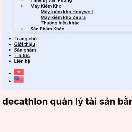
Thiết Bị Văn Phòng
Máy Kiểm Kho
Máy kiểm kho Honywell
Máy kiểm kho Zebra
Thương hiệu khác
Sản Phẩm Khác
Trang chủ
Giới thiệu
Sản phẩm
Tin tức
Liên hệ
decathlon quản lý tài sản bằ