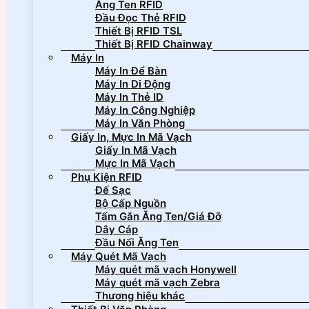
Ăng Ten RFID
Đầu Đọc Thẻ RFID
Thiết Bị RFID TSL
Thiết Bị RFID Chainway
Máy In
Máy In Để Bàn
Máy In Di Động
Máy In Thẻ ID
Máy In Công Nghiệp
Máy In Văn Phòng
Giấy In, Mực In Mã Vạch
Giấy In Mã Vạch
Mực In Mã Vạch
Phụ Kiện RFID
Đế Sạc
Bộ Cấp Nguồn
Tấm Gắn Ăng Ten/Giá Đỡ
Dây Cáp
Đầu Nối Ăng Ten
Máy Quét Mã Vạch
Máy quét mã vạch Honywell
Máy quét mã vạch Zebra
Thương hiệu khác