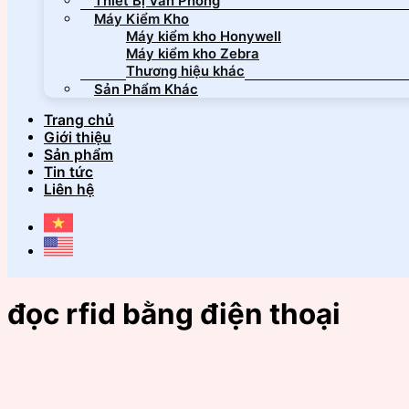
Thiết Bị Văn Phòng
Máy Kiểm Kho
Máy kiểm kho Honywell
Máy kiểm kho Zebra
Thương hiệu khác
Sản Phẩm Khác
Trang chủ
Giới thiệu
Sản phẩm
Tin tức
Liên hệ
đọc rfid bằng điện thoại