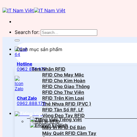
Search for:
Danh mục sản phẩm
Hotline
Tem Nhãn RFID
0962 888 179
RFID Cho May Mặc
RFID Cho Kim Hoàn
RFID Cho Giao Thông
RFID Cho Thư Viện
RFID Trên Kim Loại
Chat Zalo
0962.888.179
Thẻ Nhựa RFID (PVC )
RFID Tần Số RF, LF
Vòng Đeo Tay RFID
Tiếng Việt
Thiết bị RFID
English
Máy In RFID Để Bàn
Máy Quét RFID Cầm Tay