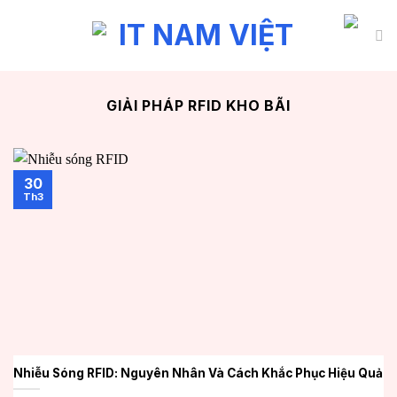
Chuyển
đến
nội
dung
GIẢI PHÁP RFID KHO BÃI
30
Th3
Nhiễu Sóng RFID: Nguyên Nhân Và Cách Khắc Phục Hiệu Quả