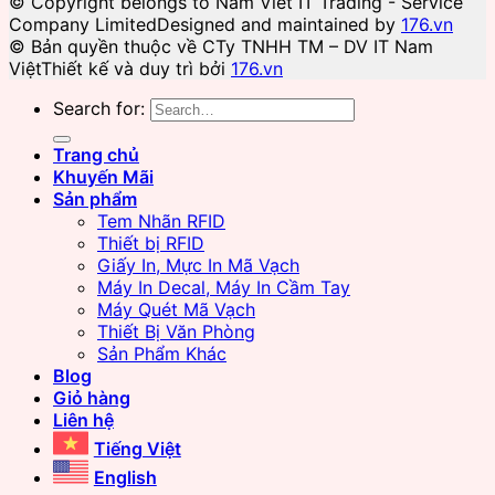
© Copyright belongs to Nam Viet IT Trading - Service
Company Limited
Designed and maintained by
176.vn
© Bản quyền thuộc về CTy TNHH TM – DV IT Nam
Việt
Thiết kế và duy trì bởi
176.vn
Search for:
Trang chủ
Khuyến Mãi
Sản phẩm
Tem Nhãn RFID
Thiết bị RFID
Giấy In, Mực In Mã Vạch
Máy In Decal, Máy In Cầm Tay
Máy Quét Mã Vạch
Thiết Bị Văn Phòng
Sản Phẩm Khác
Blog
Giỏ hàng
Liên hệ
Tiếng Việt
English