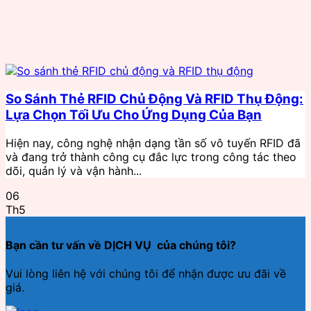
So Sánh Thẻ RFID Chủ Động Và RFID Thụ Động:
Lựa Chọn Tối Ưu Cho Ứng Dụng Của Bạn
Hiện nay, công nghệ nhận dạng tần số vô tuyến RFID đã
và đang trở thành công cụ đắc lực trong công tác theo
dõi, quản lý và vận hành...
06
Th5
Bạn cần tư vấn về DỊCH VỤ của chúng tôi?
Vui lòng liên hệ với chúng tôi để nhận được ưu đãi về
giá.