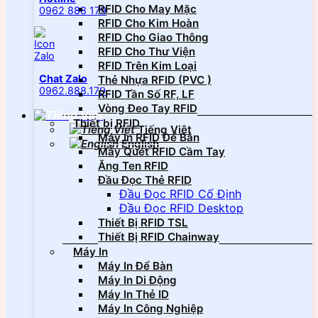
RFID Cho May Mặc
0962 888 179
RFID Cho Kim Hoàn
RFID Cho Giao Thông
RFID Cho Thư Viện
RFID Trên Kim Loại
Chat Zalo
Thẻ Nhựa RFID (PVC )
0962.888.179
RFID Tần Số RF, LF
Vòng Đeo Tay RFID
Thiết bị RFID
Tiếng Việt
Máy In RFID Để Bàn
English
Máy Quét RFID Cầm Tay
Ăng Ten RFID
Đầu Đọc Thẻ RFID
Đầu Đọc RFID Cố Định
Đầu Đọc RFID Desktop
Thiết Bị RFID TSL
Thiết Bị RFID Chainway
Máy In
Máy In Để Bàn
Máy In Di Động
Máy In Thẻ ID
Máy In Công Nghiệp