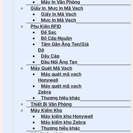
Máy In Văn Phòng
Giấy In, Mực In Mã Vạch
Giấy In Mã Vạch
Mực In Mã Vạch
Phụ Kiện RFID
Đế Sạc
Bộ Cấp Nguồn
Tấm Gắn Ăng Ten/Giá
Đỡ
Dây Cáp
Đầu Nối Ăng Ten
Máy Quét Mã Vạch
Máy quét mã vạch
Honywell
Máy quét mã vạch
Zebra
Thương hiệu khác
Thiết Bị Văn Phòng
Máy Kiểm Kho
Máy kiểm kho Honywell
Máy kiểm kho Zebra
Thương hiệu khác