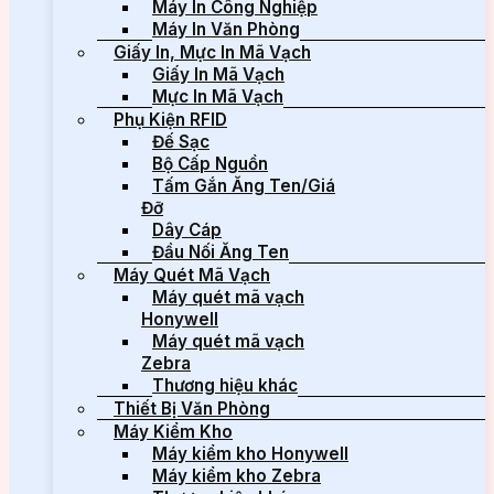
Máy In Công Nghiệp
Máy In Văn Phòng
Giấy In, Mực In Mã Vạch
Giấy In Mã Vạch
Mực In Mã Vạch
Phụ Kiện RFID
Đế Sạc
Bộ Cấp Nguồn
Tấm Gắn Ăng Ten/Giá
Đỡ
Dây Cáp
Đầu Nối Ăng Ten
Máy Quét Mã Vạch
Máy quét mã vạch
Honywell
Máy quét mã vạch
Zebra
Thương hiệu khác
Thiết Bị Văn Phòng
Máy Kiểm Kho
Máy kiểm kho Honywell
Máy kiểm kho Zebra