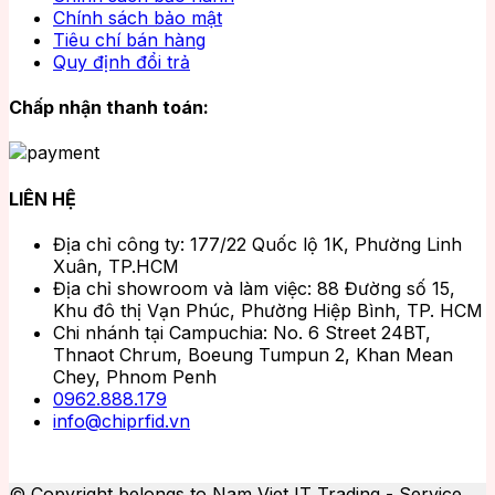
Chính sách bảo mật
Tiêu chí bán hàng
Quy định đổi trả
Chấp nhận thanh toán:
LIÊN HỆ
Địa chỉ công ty: 177/22 Quốc lộ 1K, Phường Linh
Xuân, TP.HCM
Địa chỉ showroom và làm việc: 88 Đường số 15,
Khu đô thị Vạn Phúc, Phường Hiệp Bình, TP. HCM
Chi nhánh tại Campuchia: No. 6 Street 24BT,
Thnaot Chrum, Boeung Tumpun 2, Khan Mean
Chey, Phnom Penh
0962.888.179
info@chiprfid.vn
© Copyright belongs to Nam Viet IT Trading - Service