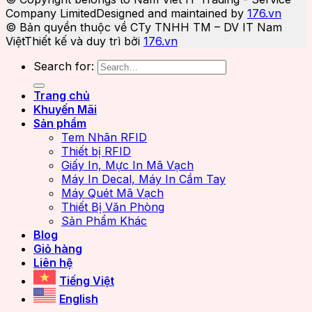
Company Limited
Designed and maintained by
176.vn
© Bản quyền thuộc về CTy TNHH TM – DV IT Nam
Việt
Thiết kế và duy trì bởi
176.vn
Search for:
Trang chủ
Khuyến Mãi
Sản phẩm
Tem Nhãn RFID
Thiết bị RFID
Giấy In, Mực In Mã Vạch
Máy In Decal, Máy In Cầm Tay
Máy Quét Mã Vạch
Thiết Bị Văn Phòng
Sản Phẩm Khác
Blog
Giỏ hàng
Liên hệ
Tiếng Việt
English