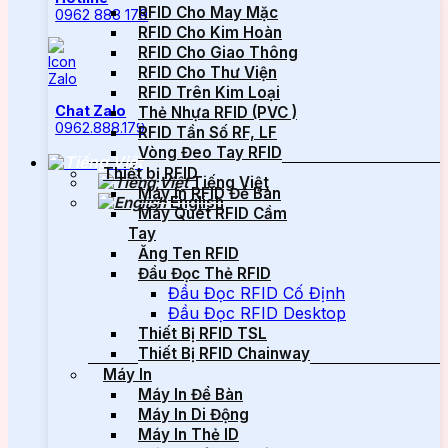
RFID Cho May Mặc
0962 888 179
RFID Cho Kim Hoàn
RFID Cho Giao Thông
RFID Cho Thư Viện
RFID Trên Kim Loại
Chat Zalo
Thẻ Nhựa RFID (PVC )
0962.888.179
RFID Tần Số RF, LF
Vòng Đeo Tay RFID
Thiết bị RFID
Tiếng Việt
Máy In RFID Để Bàn
English
Máy Quét RFID Cầm
Tay
Ăng Ten RFID
Đầu Đọc Thẻ RFID
Đầu Đọc RFID Cố Định
Đầu Đọc RFID Desktop
Thiết Bị RFID TSL
Thiết Bị RFID Chainway
Máy In
Máy In Để Bàn
Máy In Di Động
Máy In Thẻ ID