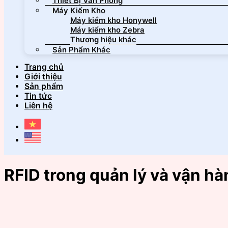
Thiết Bị Văn Phòng
Máy Kiểm Kho
Máy kiểm kho Honywell
Máy kiểm kho Zebra
Thương hiệu khác
Sản Phẩm Khác
Trang chủ
Giới thiệu
Sản phẩm
Tin tức
Liên hệ
RFID trong quản lý và vận hà