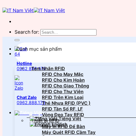
Search for:
Danh mục sản phẩm
Hotline
Tem Nhãn RFID
0962 888 179
RFID Cho May Mặc
RFID Cho Kim Hoàn
RFID Cho Giao Thông
RFID Cho Thư Viện
RFID Trên Kim Loại
Chat Zalo
0962.888.179
Thẻ Nhựa RFID (PVC )
RFID Tần Số RF, LF
Vòng Đeo Tay RFID
Tiếng Việt
Thiết bị RFID
English
Máy In RFID Để Bàn
Máy Quét RFID Cầm Tay