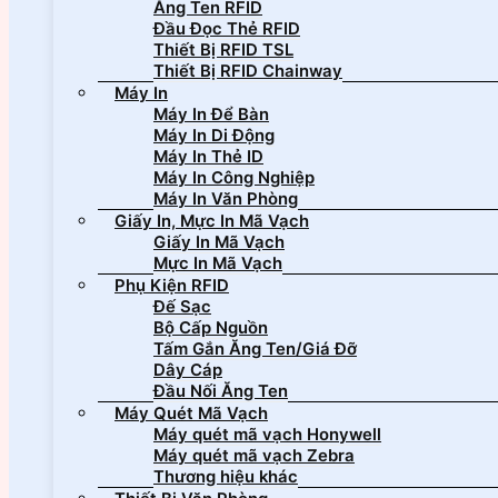
Ăng Ten RFID
Đầu Đọc Thẻ RFID
Thiết Bị RFID TSL
Thiết Bị RFID Chainway
Máy In
Máy In Để Bàn
Máy In Di Động
Máy In Thẻ ID
Máy In Công Nghiệp
Máy In Văn Phòng
Giấy In, Mực In Mã Vạch
Giấy In Mã Vạch
Mực In Mã Vạch
Phụ Kiện RFID
Đế Sạc
Bộ Cấp Nguồn
Tấm Gắn Ăng Ten/Giá Đỡ
Dây Cáp
Đầu Nối Ăng Ten
Máy Quét Mã Vạch
Máy quét mã vạch Honywell
Máy quét mã vạch Zebra
Thương hiệu khác