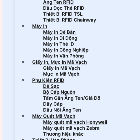
Ăng Ten RFID
Đầu Đọc Thẻ RFID
Thiết Bị RFID TSL
Thiết Bị RFID Chainway
Máy In
Máy In Để Bàn
Máy In Di Động
Máy In Thẻ ID
Máy In Công Nghiệp
Máy In Văn Phòng
Giấy In, Mực In Mã Vạch
Giấy In Mã Vạch
Mực In Mã Vạch
Phụ Kiện RFID
Đế Sạc
Bộ Cấp Nguồn
Tấm Gắn Ăng Ten/Giá Đỡ
Dây Cáp
Đầu Nối Ăng Ten
Máy Quét Mã Vạch
Máy quét mã vạch Honywell
Máy quét mã vạch Zebra
Thương hiệu khác