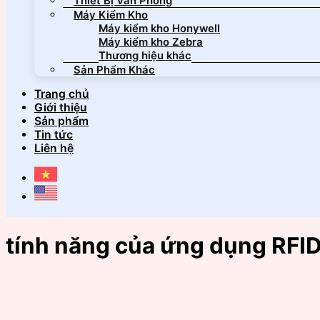
Thiết Bị Văn Phòng
Máy Kiểm Kho
Máy kiểm kho Honywell
Máy kiểm kho Zebra
Thương hiệu khác
Sản Phẩm Khác
Trang chủ
Giới thiệu
Sản phẩm
Tin tức
Liên hệ
tính năng của ứng dụng RFI