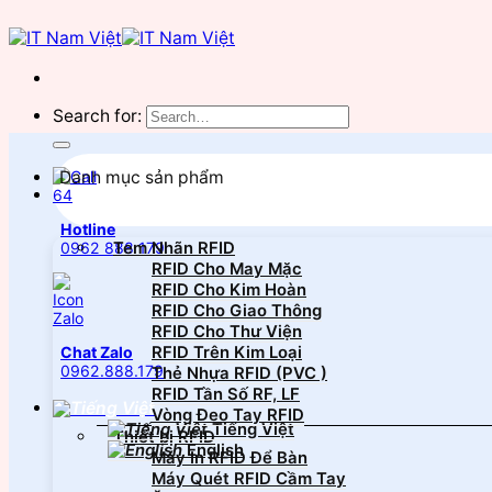
Search for:
Danh mục sản phẩm
Hotline
Tem Nhãn RFID
0962 888 179
RFID Cho May Mặc
RFID Cho Kim Hoàn
RFID Cho Giao Thông
RFID Cho Thư Viện
RFID Trên Kim Loại
Chat Zalo
0962.888.179
Thẻ Nhựa RFID (PVC )
RFID Tần Số RF, LF
Vòng Đeo Tay RFID
Tiếng Việt
Thiết bị RFID
English
Máy In RFID Để Bàn
Máy Quét RFID Cầm Tay