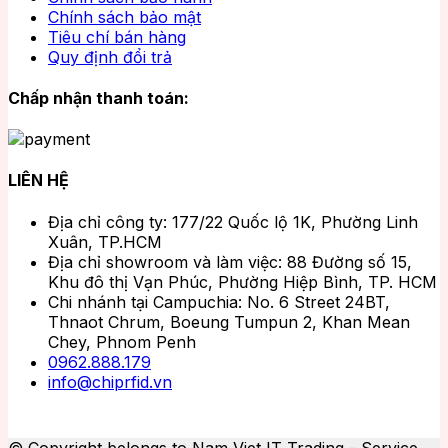
Chính sách bảo mật
Tiêu chí bán hàng
Quy định đổi trả
Chấp nhận thanh toán:
LIÊN HỆ
Địa chỉ công ty: 177/22 Quốc lộ 1K, Phường Linh
Xuân, TP.HCM
Địa chỉ showroom và làm việc: 88 Đường số 15,
Khu đô thị Vạn Phúc, Phường Hiệp Bình, TP. HCM
Chi nhánh tại Campuchia: No. 6 Street 24BT,
Thnaot Chrum, Boeung Tumpun 2, Khan Mean
Chey, Phnom Penh
0962.888.179
info@chiprfid.vn
© Copyright belongs to Nam Viet IT Trading - Service