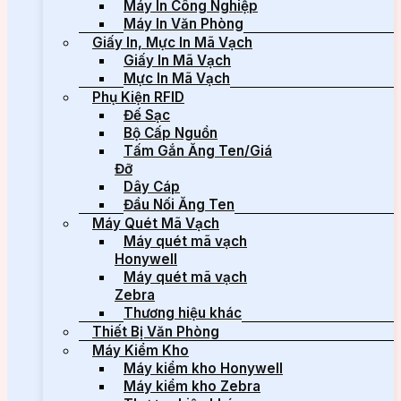
Máy In Công Nghiệp
Máy In Văn Phòng
Giấy In, Mực In Mã Vạch
Giấy In Mã Vạch
Mực In Mã Vạch
Phụ Kiện RFID
Đế Sạc
Bộ Cấp Nguồn
Tấm Gắn Ăng Ten/Giá
Đỡ
Dây Cáp
Đầu Nối Ăng Ten
Máy Quét Mã Vạch
Máy quét mã vạch
Honywell
Máy quét mã vạch
Zebra
Thương hiệu khác
Thiết Bị Văn Phòng
Máy Kiểm Kho
Máy kiểm kho Honywell
Máy kiểm kho Zebra