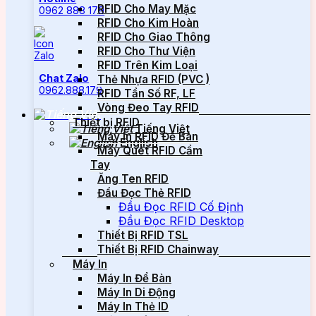
RFID Cho May Mặc
0962 888 179
RFID Cho Kim Hoàn
RFID Cho Giao Thông
RFID Cho Thư Viện
RFID Trên Kim Loại
Chat Zalo
Thẻ Nhựa RFID (PVC )
0962.888.179
RFID Tần Số RF, LF
Vòng Đeo Tay RFID
Thiết bị RFID
Tiếng Việt
Máy In RFID Để Bàn
English
Máy Quét RFID Cầm
Tay
Ăng Ten RFID
Đầu Đọc Thẻ RFID
Đầu Đọc RFID Cố Định
Đầu Đọc RFID Desktop
Thiết Bị RFID TSL
Thiết Bị RFID Chainway
Máy In
Máy In Để Bàn
Máy In Di Động
Máy In Thẻ ID