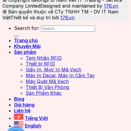
Company Limited
Designed and maintained by
176.vn
© Bản quyền thuộc về CTy TNHH TM – DV IT Nam
Việt
Thiết kế và duy trì bởi
176.vn
Search for:
Trang chủ
Khuyến Mãi
Sản phẩm
Tem Nhãn RFID
Thiết bị RFID
Giấy In, Mực In Mã Vạch
Máy In Decal, Máy In Cầm Tay
Máy Quét Mã Vạch
Thiết Bị Văn Phòng
Sản Phẩm Khác
Blog
Giỏ hàng
Liên hệ
Tiếng Việt
English