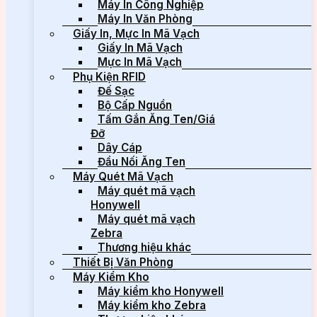
Máy In Công Nghiệp
Máy In Văn Phòng
Giấy In, Mực In Mã Vạch
Giấy In Mã Vạch
Mực In Mã Vạch
Phụ Kiện RFID
Đế Sạc
Bộ Cấp Nguồn
Tấm Gắn Ăng Ten/Giá
Đỡ
Dây Cáp
Đầu Nối Ăng Ten
Máy Quét Mã Vạch
Máy quét mã vạch
Honywell
Máy quét mã vạch
Zebra
Thương hiệu khác
Thiết Bị Văn Phòng
Máy Kiểm Kho
Máy kiểm kho Honywell
Máy kiểm kho Zebra