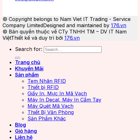
© Copyright belongs to Nam Viet IT Trading - Service
Company Limited
Designed and maintained by
176.vn
© Bản quyền thuộc về CTy TNHH TM – DV IT Nam
Việt
Thiết kế và duy trì bởi
176.vn
Search for:
Trang chủ
Khuyến Mãi
Sản phẩm
Tem Nhãn RFID
Thiết bị RFID
Giấy In, Mực In Mã Vạch
Máy In Decal, Máy In Cầm Tay
Máy Quét Mã Vạch
Thiết Bị Văn Phòng
Sản Phẩm Khác
Blog
Giỏ hàng
Liên hệ