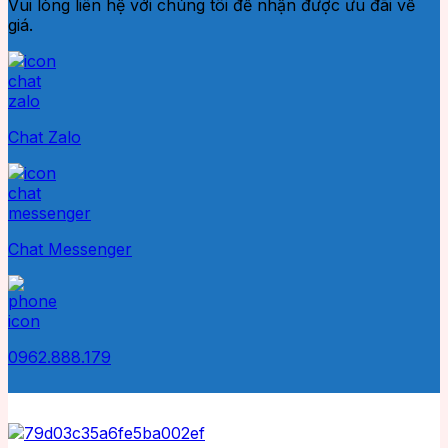
Vui lòng liên hệ với chúng tôi để nhận được ưu đãi về
giá.
Chat Zalo
Chat Messenger
0962.888.179