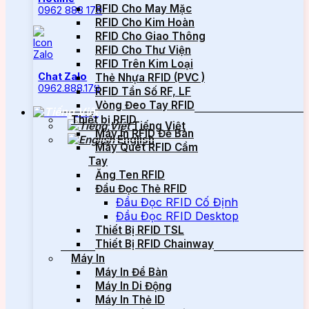
RFID Cho May Mặc
0962 888 179
RFID Cho Kim Hoàn
RFID Cho Giao Thông
RFID Cho Thư Viện
RFID Trên Kim Loại
Chat Zalo
Thẻ Nhựa RFID (PVC )
0962.888.179
RFID Tần Số RF, LF
Vòng Đeo Tay RFID
Thiết bị RFID
Tiếng Việt
Máy In RFID Để Bàn
English
Máy Quét RFID Cầm
Tay
Ăng Ten RFID
Đầu Đọc Thẻ RFID
Đầu Đọc RFID Cố Định
Đầu Đọc RFID Desktop
Thiết Bị RFID TSL
Thiết Bị RFID Chainway
Máy In
Máy In Để Bàn
Máy In Di Động
Máy In Thẻ ID