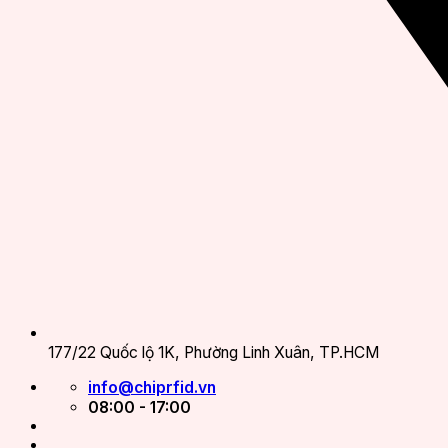
177/22 Quốc lộ 1K, Phường Linh Xuân, TP.HCM
info@chiprfid.vn
08:00 - 17:00