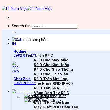
Search for:
Danh mục sản phẩm
Hotline
Tem Nhãn RFID
0962 888 179
RFID Cho May Mặc
RFID Cho Kim Hoàn
RFID Cho Giao Thông
RFID Cho Thư Viện
RFID Trên Kim Loại
Chat Zalo
0962.888.179
Thẻ Nhựa RFID (PVC )
RFID Tần Số RF, LF
Vòng Đeo Tay RFID
Tiếng Việt
Thiết bị RFID
English
Máy In RFID Để Bàn
Máy Quét RFID Cầm Tay