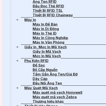
Ăng Ten RFID
Đầu Đọc Thẻ RFID
Thiết Bị RFID TSL
Thiết Bị RFID Chainway
Máy In
Máy In Để Bàn
Máy In Di Động
Máy In Thẻ ID
Máy In Công Nghiệp
Máy In Văn Phòng
Giấy In, Mực In Mã Vạch
Giấy In Mã Vạch
Mực In Mã Vạch
Phụ Kiện RFID
Đế Sạc
Bộ Cấp Nguồn
Tấm Gắn Ăng Ten/Giá Đỡ
Dây Cáp
Đầu Nối Ăng Ten
Máy Quét Mã Vạch
Máy quét mã vạch Honywell
Máy quét mã vạch Zebra
Thương hiệu khác