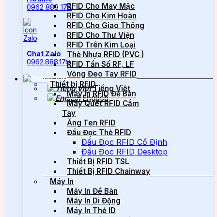
RFID Cho May Mặc
0962 888 179
RFID Cho Kim Hoàn
RFID Cho Giao Thông
RFID Cho Thư Viện
RFID Trên Kim Loại
Chat Zalo
Thẻ Nhựa RFID (PVC )
0962.888.179
RFID Tần Số RF, LF
Vòng Đeo Tay RFID
Thiết bị RFID
Tiếng Việt
Máy In RFID Để Bàn
English
Máy Quét RFID Cầm
Tay
Ăng Ten RFID
Đầu Đọc Thẻ RFID
Đầu Đọc RFID Cố Định
Đầu Đọc RFID Desktop
Thiết Bị RFID TSL
Thiết Bị RFID Chainway
Máy In
Máy In Để Bàn
Máy In Di Động
Máy In Thẻ ID