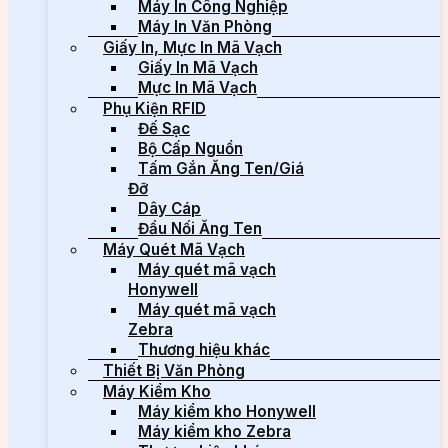
Máy In Công Nghiệp
Máy In Văn Phòng
Giấy In, Mực In Mã Vạch
Giấy In Mã Vạch
Mực In Mã Vạch
Phụ Kiện RFID
Đế Sạc
Bộ Cấp Nguồn
Tấm Gắn Ăng Ten/Giá
Đỡ
Dây Cáp
Đầu Nối Ăng Ten
Máy Quét Mã Vạch
Máy quét mã vạch
Honywell
Máy quét mã vạch
Zebra
Thương hiệu khác
Thiết Bị Văn Phòng
Máy Kiểm Kho
Máy kiểm kho Honywell
Máy kiểm kho Zebra