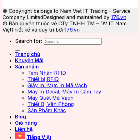
© Copyright belongs to Nam Viet IT Trading - Service
Company Limited
Designed and maintained by
176.vn
© Bản quyền thuộc về CTy TNHH TM – DV IT Nam
Việt
Thiết kế và duy trì bởi
176.vn
Search for:
Trang chủ
Khuyến Mãi
Sản phẩm
Tem Nhãn RFID
Thiết bị RFID
Giấy In, Mực In Mã Vạch
Máy In Decal, Máy In Cầm Tay
Máy Quét Mã Vạch
Thiết Bị Văn Phòng
Sản Phẩm Khác
Blog
Giỏ hàng
Liên hệ
Tiếng Việt