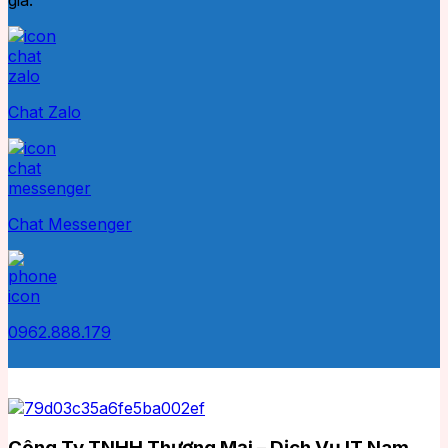
Chat Zalo
Chat Messenger
0962.888.179
Công Ty TNHH Thương Mại – Dịch Vụ IT Nam