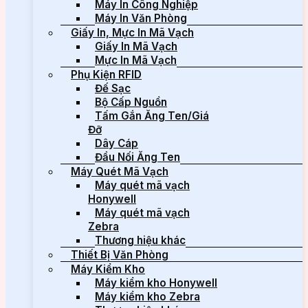
Máy In Công Nghiệp
Máy In Văn Phòng
Giấy In, Mực In Mã Vạch
Giấy In Mã Vạch
Mực In Mã Vạch
Phụ Kiện RFID
Đế Sạc
Bộ Cấp Nguồn
Tấm Gắn Ăng Ten/Giá
Đỡ
Dây Cáp
Đầu Nối Ăng Ten
Máy Quét Mã Vạch
Máy quét mã vạch
Honywell
Máy quét mã vạch
Zebra
Thương hiệu khác
Thiết Bị Văn Phòng
Máy Kiểm Kho
Máy kiểm kho Honywell
Máy kiểm kho Zebra