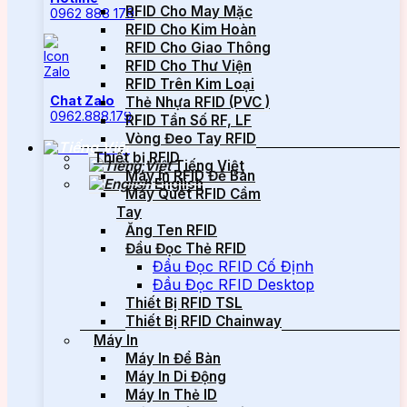
RFID Cho May Mặc
0962 888 179
RFID Cho Kim Hoàn
RFID Cho Giao Thông
RFID Cho Thư Viện
RFID Trên Kim Loại
Chat Zalo
Thẻ Nhựa RFID (PVC )
0962.888.179
RFID Tần Số RF, LF
Vòng Đeo Tay RFID
Thiết bị RFID
Tiếng Việt
Máy In RFID Để Bàn
English
Máy Quét RFID Cầm
Tay
Ăng Ten RFID
Đầu Đọc Thẻ RFID
Đầu Đọc RFID Cố Định
Đầu Đọc RFID Desktop
Thiết Bị RFID TSL
Thiết Bị RFID Chainway
Máy In
Máy In Để Bàn
Máy In Di Động
Máy In Thẻ ID