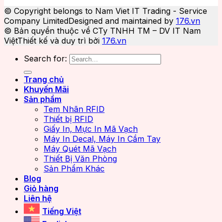
© Copyright belongs to Nam Viet IT Trading - Service
Company Limited
Designed and maintained by
176.vn
© Bản quyền thuộc về CTy TNHH TM – DV IT Nam
Việt
Thiết kế và duy trì bởi
176.vn
Search for:
Trang chủ
Khuyến Mãi
Sản phẩm
Tem Nhãn RFID
Thiết bị RFID
Giấy In, Mực In Mã Vạch
Máy In Decal, Máy In Cầm Tay
Máy Quét Mã Vạch
Thiết Bị Văn Phòng
Sản Phẩm Khác
Blog
Giỏ hàng
Liên hệ
Tiếng Việt