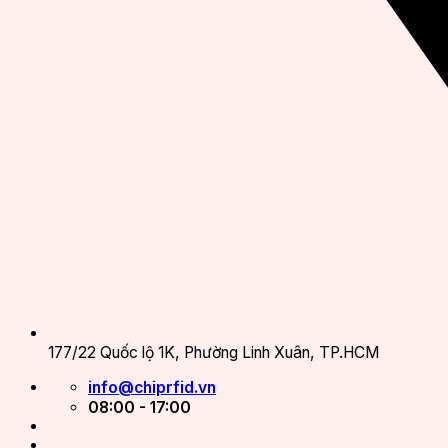
177/22 Quốc lộ 1K, Phường Linh Xuân, TP.HCM
info@chiprfid.vn
08:00 - 17:00