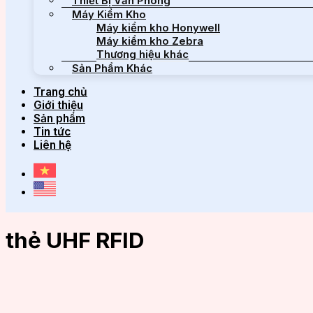
Thiết Bị Văn Phòng
Máy Kiểm Kho
Máy kiểm kho Honywell
Máy kiểm kho Zebra
Thương hiệu khác
Sản Phẩm Khác
Trang chủ
Giới thiệu
Sản phẩm
Tin tức
Liên hệ
thẻ UHF RFID