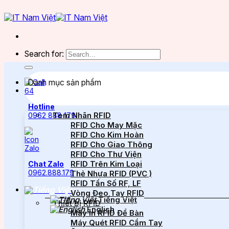
Search for:
Danh mục sản phẩm
Hotline
Tem Nhãn RFID
0962 888 179
RFID Cho May Mặc
RFID Cho Kim Hoàn
RFID Cho Giao Thông
RFID Cho Thư Viện
RFID Trên Kim Loại
Chat Zalo
0962.888.179
Thẻ Nhựa RFID (PVC )
RFID Tần Số RF, LF
Vòng Đeo Tay RFID
Tiếng Việt
Thiết bị RFID
English
Máy In RFID Để Bàn
Máy Quét RFID Cầm Tay