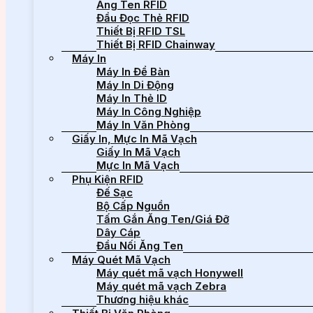
Ăng Ten RFID
Đầu Đọc Thẻ RFID
Thiết Bị RFID TSL
Thiết Bị RFID Chainway
Máy In
Máy In Để Bàn
Máy In Di Động
Máy In Thẻ ID
Máy In Công Nghiệp
Máy In Văn Phòng
Giấy In, Mực In Mã Vạch
Giấy In Mã Vạch
Mực In Mã Vạch
Phụ Kiện RFID
Đế Sạc
Bộ Cấp Nguồn
Tấm Gắn Ăng Ten/Giá Đỡ
Dây Cáp
Đầu Nối Ăng Ten
Máy Quét Mã Vạch
Máy quét mã vạch Honywell
Máy quét mã vạch Zebra
Thương hiệu khác